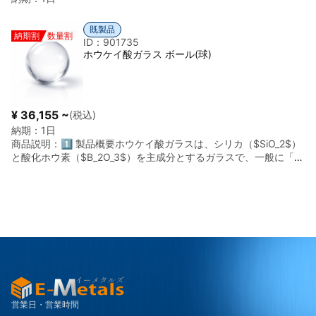
工業・耐摩耗用途 ・溶融アルミ用部材（電極、ノズル、るつぼ
部材） ・耐摩耗部品・切削工具材料 ・装甲・高硬度部材
・電子・表面処理用途 ・スパッタリングターゲット ・導電
既製品
納期割
数量割
性セラミックス ・耐摩耗・耐食コーティング（PVD/CVD） 材
ID：901735
料選定時のポイント： ・純度（2N5 / 3N / 4N） ・粒径・粒
ホウケイ酸ガラス ボール(球)
度分布 ・酸素含有量 ・焼結密度 ・不純物元素（Fe、C、O
など）
¥ 36,155 ~
(税込)
納期：
1日
商品説明：
1️⃣ 製品概要ホウケイ酸ガラスは、シリカ（$SiO_2$）
と酸化ホウ素（$B_2O_3$）を主成分とするガラスで、一般に「パ
イレックス™」や「デュラン™」などのブランド名で知られていま
す。ホウケイ酸ガラスボールは、ソーダライムガラスに比べて熱
膨張率が極めて低く、耐熱衝撃性と化学的耐久性に優れているの
が最大の特徴です。このため、温度変化が激しい環境下のチェッ
クバルブや、高い純度が求められる理化学・医療機器の部材とし
て広く利用されています。2️⃣ 基本物性（代表値：ホウケイ酸
3.3）項目内容密度（比重）連続使用温度約 $450^\circ C \sim
500^\circ C$$2.20 \sim 2.30$ $g/cm^3$熱膨張係数$3.3 \times
10^{-6} / ^\circ C$（非常に低い）(ソーダガラスより軽量)耐熱衝
撃温度差約 $160^\circ C$（急冷に強い）屈折率 ($n_d$)$1.47
\sim 1.48$歪点約 $510^\circ C$3️⃣ 主な特性優れた耐熱性と耐熱
営業日・営業時間