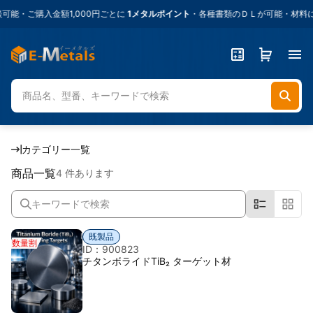
能・ご購入金額1,000円ごとに
1メタルポイント
・各種書類のＤＬが可能・材料に
カテゴリー一覧
商品一覧
4 件あります
既製品
数量割
ID：900823
チタンボライドTiB₂ ターゲット材