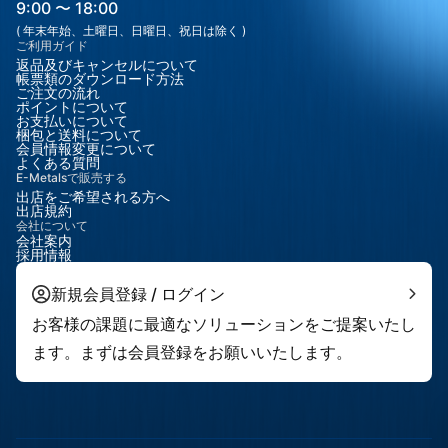
衝撃性: 熱膨張が小さいため、急激な加熱や冷却によって割れるリ
9:00 〜 18:00
スクが少なく、ボイラーや高温流体の制御バルブに適していま
( 年末年始、土曜日、日曜日、祝日は除く )
す。抜群の化学的安定性: 水、酸、塩類、有機物に対して非常に強
ご利用ガイド
い耐性を持ち、アルカリの溶出も極めて少ないため、高精度な分
返品及びキャンセルについて
析や医療用途での汚染を防ぎます。高い光学的透明度: 可視光域で
帳票類のダウンロード方法
ご注文の流れ
高い透過率を持ち、液面計のフロートや光学部品としても優れた
ポイントについて
視認性を提供します。滑らかな表面と真球度: 精密研磨を施すこと
お支払いについて
梱包と送料について
で、金属製バルブシートとの密着性を高め、高いシール性能を発
会員情報変更について
揮します。電気絶縁性: 優れた電気特性を持ち、電子部品のスペー
よくある質問
サーとしても機能します。4️⃣ 主な用途分野用途例流体制御・プラ
E-Metalsで販売する
ント高温用チェックバルブ（逆止弁）、流量計のフロートボー
出店をご希望される方へ
出店規約
ル、液面計理化学・分析撹拌用ボール、カラム充填材（パッキン
会社について
グ）、比重測定用重り医療・製薬診断装置の微量分注バルブ、薬
会社案内
品容器の攪拌球、輸液管理パーツ産業機器光ファイバー用ボール
採用情報
レンズ、インクジェットプリンタのインク供給バルブホビー・装
飾高級万年筆のボール、装飾用ディスプレイ、高精度な模型パー
新規会員登録 / ログイン
ツ5️⃣ 形状と精度のメリットボール（Ball / Precision Sphere）ホ
お客様の課題に最適なソリューションをご提案いたし
ウケイ酸ガラスを精密な「球」に加工することで、熱による寸法
変化が少ない「安定した幾何学的基準」が得られます。特に、温
ます。まずは会員登録をお願いいたします。
度によって液体の粘度が変化するプロセスにおいて、ボールの寸
法が変わらないことは正確な流量制御に直結します。また、ソー
ダガラスよりも表面硬度が高いため、繰り返しの開閉動作による
摩耗も抑えられます。6️⃣ 一般供給仕様項目内容サイズ例直径
$1.0mm \sim 50.8mm$ (2インチ) 以上精度グレードPrecision