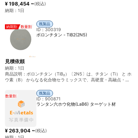
¥ 198,454 ~
(税込)
納期：
1日
既製品
納期割
数量割
ID：300319
ボロンチタン - TiB2(2N5)
見積依頼
納期：
1日
商品説明：
ボロンチタン（TiB₂）〔2N5〕は、チタン（Ti） と ホ
ウ素（B） からなる化合物セラミックスで、高硬度・高融点・高
導電性を併せ持つ材料です。 基本情報： ・化学式：TiB₂ ・
英語名：Titanium Diboride ・外観：灰黒色の粉末／焼結体
既製品
数量割
・結晶構造：六方晶（AlB₂型） ・理論密度：約 4.52 g/cm³
ID：900871
「2N5」の意味 ・2N5 = 99.5％ 純度 ・主に工業用途・耐摩
ランタン六ホウ化物(LaB6) ターゲット材
耗用途で広く使用 ・電子材料用途では 3N～4N が指定される場
合もあり 主な特性： ・非常に高い硬度（ビッカース硬度 約 25
～35 GPa） ・高融点（約 3225℃） ・金属に近い電気伝導
性 ・高熱伝導率 ・耐摩耗性・耐侵食性に優れる ・溶融ア
¥ 263,904 ~
(税込)
ルミニウムに対して濡れにくく、侵食されにくい 主な用途： ・
納期：
1日