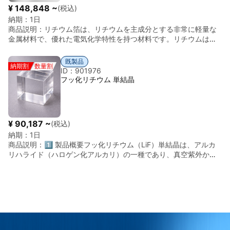
ル形状 ・薄い板やテープ状に加工したものを巻き取った状態 ・厚
¥ 148,848 ~
(税込)
みや幅は用途に応じてカスタマイズ可能 例：厚み0.1～1 mm、幅
納期：
1日
数mm～数cm、長さ数メートル～数十メートル 加工性： ・柔らか
商品説明：
リチウム箔は、リチウムを主成分とする非常に軽量な
く容易に曲げ加工できる ・切断やスタンピング加工も可能 ・高い
金属材料で、優れた電気化学特性を持つ材料です。リチウムは金
反応性のため、乾燥・不活性雰囲気下での加工が必要 3. 主な用途
属の中でも特に密度が低く、高い反応性を持つことから、さまざ
・二次電池（リチウム電池）材料 ・合金材料（リチウムを添加し
まな研究用途や電子材料分野で利用されています。 本製品は非常
たアルミやマグネシウム合金） ・化学試薬としての用途（有機リ
既製品
納期割
数量割
に薄い箔状に加工された材料で、柔らかく加工性に優れているの
チウム化合物の原料） ・軽量化金属部材（宇宙・航空用途）
ID：901976
が特徴です。主に電池材料、研究開発用途、電子材料、実験用途
フッ化リチウム 単結晶
など幅広い分野で使用されています。特にエネルギー関連分野で
は重要な材料の一つとして利用されています。 また、用途や条件
に応じてさまざまな厚みやサイズでの提供が可能で、研究機関や
産業用途における試験材料としても適した材料です。
¥ 90,187 ~
(税込)
納期：
1日
商品説明：
1️⃣ 製品概要フッ化リチウム（LiF）単結晶は、アルカ
リハライド（ハロゲン化アルカリ）の一種であり、真空紫外から
赤外（約120nm〜7μm）までの極めて広い範囲で高い透過率を持
つ光学材料です。特に、**「全物質中で最も短い波長の光（真空
紫外域）を透過する」**という唯一無二の特性を持っており、
VUV（真空紫外）分光やエキシマレーザー用の窓材、レンズとし
て不可欠です。また、その結晶構造を活かしたX線分光素子や、放
射線による色中心形成を利用した熱ルミネッセンス線量計
（TLD）としても広く利用されています。2️⃣ 基本物性（代表値）