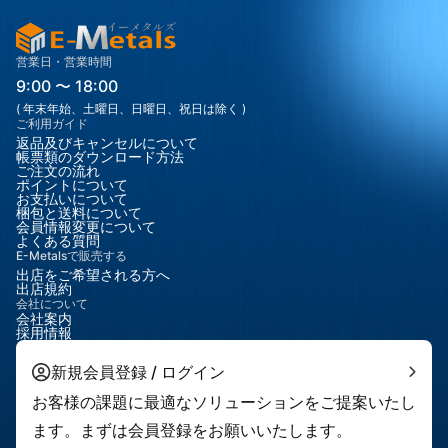
項目内容備考純度$99.9\%$ 〜 $99.999\%$(光学グレード・高純
度)結晶構造岩塩（NaCl）構造格子定数$4.027$ Å(X線分光に適し
た面間隔)透過範囲約 $0.12 \mu m \sim 7.0 \mu m$(真空紫外域の
王者)屈折率 ($n_d$)約 $1.39$(低屈折率材料)外観無色透明(湿気
営業日・営業時間
にやや弱い)3️⃣ 主な特性とメリット究極の短波長透過性:
9:00 〜 18:00
121.6nm（ライマンα線）を含む真空紫外域で高い透過率を示すた
( 年末年始、土曜日、日曜日、祝日は除く )
め、宇宙観測装置や半導体露光装置の光学系に最適です。優れたX
ご利用ガイド
線分光能: 結晶の面間隔が精密に制御されているため、軟X線領域
返品及びキャンセルについて
の高精度な分光素子（モノクロメータ）として機能します。低い
帳票類のダウンロード方法
ご注文の流れ
屈折率: 多くの光学ガラスよりも屈折率が低いため、特殊なレンズ
ポイントについて
設計や多層膜コーティングの低屈折率層としての研究にも用いら
お支払いについて
梱包と送料について
れます。放射線感度（熱ルミネッセンス）: 放射線を受けると結晶
会員情報変更について
内に「色中心（F-center）」が形成され、加熱時に光を放つ性質
よくある質問
があるため、個人被ばく線量計の感熱素子として利用されます。
E-Metalsで販売する
良好な劈開性: (100)面に沿って非常にきれいに劈開するため、実
出店をご希望される方へ
出店規約
験直前に新鮮で平坦な結晶表面を得ることが容易です。4️⃣ 主な用
会社について
途分野用途例光学・レーザーVUV分光器用窓材、エキシマレーザ
会社案内
ー（ArF, KrF）用光学素子、プリズム分析・計測X線分光素子（モ
採用情報
ノクロメータ）、中性子回折用単結晶放射線管理熱ルミネッセン
ス線量計（TLD）の素子（LiF:Mg,Ti等）表面科学走査型探針顕微
新規会員登録 / ログイン
鏡（SPM）の基板、原子・分子の散乱実験用ターゲット薄膜・デ
お客様の課題に最適なソリューションをご提案いたし
バイス有機EL（OLED）の電子注入層用材料（蒸着材）、エピタ
キシャル基板5️⃣ 加工と仕上げの状態LiFは水に溶けやすく、熱衝
ます。まずは会員登録をお願いいたします。
撃に弱いため、加工には細心の注意を払います。育成方法: 主にブ