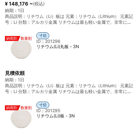
¥ 148,176 ~
(税込)
納期：
1日
商品説明：
リチウム（Li）板は 元素：リチウム（Lithium） 元素記
号：Li 分類：アルカリ金属 リチウムは最も軽い金属で、非常に反
応性が高く、空気中や水分と激しく反応します。そのため、金属
単体は厳重な管理下でのみ取り扱われます。 不純物：Na、K、
寸切
納期割
数量割
Ca、Mg、Fe など 特徴： ・非常に軽い ・ナイフで切れるほど柔
ID：201296
らかい ・空気中で急速に酸化・変色 ・水分と激しく反応し発火の
リチウム(Li)丸板 - 3N
恐れ 主な用途： ・電池材料研究（全固体電池、Li金属負極） ・蒸
着・真空材料研究 ・合金・反応試験 ・基礎研究用途 ※ 量産用途
ではなく、研究・評価用途が中心です。 取扱い・梱包上の注意
（非常に重要）： ・完全油中封入（ミネラルオイル／パラフィ
見積依頼
ン）必須 ・もしくは 不活性ガス封入（Ar） ・空気・湿気・水と
納期：
1日
完全遮断 ・開封・加工は 乾燥アルゴン雰囲気推奨 ・航空輸送は
商品説明：
リチウム（Li）板は 元素：リチウム（Lithium） 元素記
制限される場合あり
号：Li 分類：アルカリ金属 リチウムは最も軽い金属で、非常に反
応性が高く、空気中や水分と激しく反応します。そのため、金属
単体は厳重な管理下でのみ取り扱われます。 「3N」の意味 3N =
寸切
納期割
数量割
99.9% 純度 不純物総量：0.1% 例：Li：99.9%以上 不純物：Na、
ID：201295
K、Ca、Mg、Fe など ※ 3Nは研究用途として比較的よく使われる
リチウム(Li)板 - 3N
標準的な高純度グレードです。 リチウム（Li）板 3N の一般的な
特性： ・純度：99.9%（3N） ・外観：銀白色（非常に柔らか
い） ・密度：約 0.534 g/cm³ ・融点：約 180.5℃ 特徴： ・非常