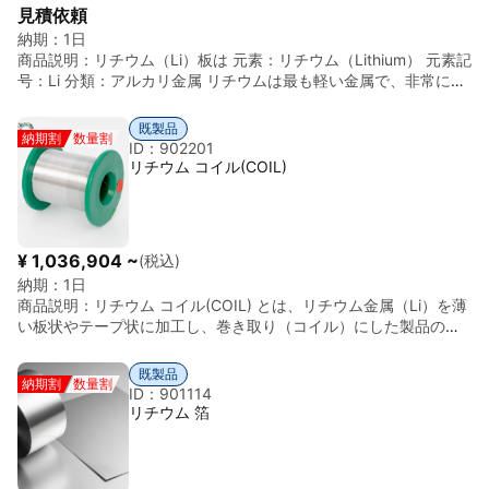
に軽い ・ナイフで切れるほど柔らかい ・空気中で急速に酸化・変
見積依頼
色 ・水分と激しく反応し発火の恐れ 主な用途： ・電池材料研究
納期：
1日
（全固体電池、Li金属負極） ・蒸着・真空材料研究 ・合金・反応
商品説明：
リチウム（Li）板は 元素：リチウム（Lithium） 元素記
試験 ・基礎研究用途 ※ 量産用途ではなく、研究・評価用途が中心
号：Li 分類：アルカリ金属 リチウムは最も軽い金属で、非常に反
です。 取扱い・梱包上の注意（非常に重要）： ・完全油中封入
応性が高く、空気中や水分と激しく反応します。そのため、金属
（ミネラルオイル／パラフィン）必須 ・もしくは 不活性ガス封入
単体は厳重な管理下でのみ取り扱われます。 「3N」の意味 3N =
（Ar） ・空気・湿気・水と完全遮断 ・開封・加工は 乾燥アルゴ
既製品
納期割
数量割
99.9% 純度 不純物総量：0.1% 例：Li：99.9%以上 不純物：Na、
ン雰囲気推奨 ・航空輸送は制限される場合あり
ID：902201
K、Ca、Mg、Fe など ※ 3Nは研究用途として比較的よく使われる
リチウム コイル(COIL)
標準的な高純度グレードです。 リチウム（Li）板 3N の一般的な
特性： ・純度：99.9%（3N） ・外観：銀白色（非常に柔らか
い） ・密度：約 0.534 g/cm³ ・融点：約 180.5℃ 特徴： ・非常
に軽い ・ナイフで切れるほど柔らかい ・空気中で急速に酸化・変
¥ 1,036,904 ~
(税込)
色 ・水分と激しく反応し発火の恐れ 主な用途： ・電池材料研究
納期：
1日
（全固体電池、Li金属負極） ・蒸着・真空材料研究 ・合金・反応
商品説明：
リチウム コイル(COIL) とは、リチウム金属（Li）を薄
試験 ・基礎研究用途 ※ 量産用途ではなく、研究・評価用途が中心
い板状やテープ状に加工し、巻き取り（コイル）にした製品のこ
です。 取扱い・梱包上の注意（非常に重要）： ・完全油中封入
とです。 非常に軽く反応性が高いため、取り扱いには注意が必要
（ミネラルオイル／パラフィン）必須 ・もしくは 不活性ガス封入
です。 1. 材質 ・リチウム（Li） ・比重：約0.534 g/cm³（非常に
（Ar） ・空気・湿気・水と完全遮断 ・開封・加工は 乾燥アルゴ
既製品
納期割
数量割
軽い金属で、最軽量の金属） ・軟らかく、ナイフで切れるほど延
ン雰囲気推奨 ・航空輸送は制限される場合あり
ID：901114
性がある ・高い化学反応性（空気中で酸化しやすく、水に触れる
リチウム 箔
と発熱・水素発生） ・電気・熱伝導性は良好 安全面： ・空気中
では酸化膜を形成するため保護が必要 ・一般的に油や不活性ガス
（アルゴン）で保護された状態で出荷される 2. 形状・仕様 ・コイ