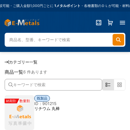
能・ご購入金額1,000円ごとに
1メタルポイント
・各種書類のＤＬが可能・材料に
カテゴリー一覧
商品一覧
6 件あります
既製品
納期割
数量割
ID：901215
リチウム 丸棒