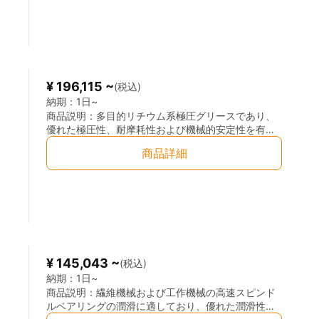
～130℃の広い温度範囲で使用可能です。
¥ 196,115 ~
(税込)
納期：
1日~
商品説明：
多目的リチウム系極圧グリースであり、
優れた極圧性、耐摩耗性および機械的安定性を有し
ています。長期保管時のオイル分離が少なく、熱に
商品詳細
よる軟化や垂れ落ちも抑制されます。コンクリート
ポンプ車や集中給脂システムに適しており、－20℃
～130℃の広い温度範囲で使用可能です。
¥ 145,043 ~
(税込)
納期：
1日~
商品説明：
繊維機械および工作機械の高速スピンド
ルベアリングの潤滑に適しており、優れた潤滑性と