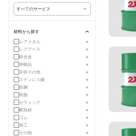
すべてのサービス
材料から探す
+
レアメタル
+
レアアース
+
軽合金
+
伸銅品
+
非鉄その他
+
ステンレス鋼
+
鉄鋼
+
樹脂
+
セラミック
+
断熱材
+
ゴム
+
加工
+
その他