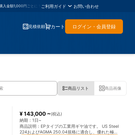
ご利用ガイド
お問い合わせ
000円ごとに
1メタルポイント
・各種書類のＤＬが可能・材料に困ったらイーメタ
カート
ログイン・会員登録
見積依頼
商品リスト
商品画像
¥ 143,000 ~
(税込)
納期：
1日~
商品説明：
EPタイプの工業用ギヤ油です。 US Steel
224およびAGMA 250.04規格に適合し、優れた極圧