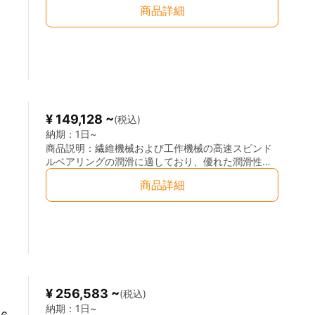
酸化安定性を有しています。そのため、有害なスラ
商品詳細
ッジや堆積物の生成を抑制し、機器の安定運転に貢
献します。
¥ 149,128 ~
(税込)
納期：
1日~
商品説明：
繊維機械および工作機械の高速スピンド
ルベアリングの潤滑に適しており、優れた潤滑性と
酸化安定性を有しています。そのため、有害なスラ
商品詳細
ッジや堆積物の生成を抑制し、機器の安定運転に貢
献します。
¥ 256,583 ~
(税込)
納期：
1日~