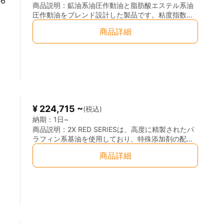
6
商品説明：
鉱油系油圧作動油と脂肪酸エステル系油
圧作動油をブレンド設計した製品です。粘度指数が
非常に高く、温度変化による動粘度の変動が少ない
商品詳細
のが特長です。また、作動油の耐久性に優れ、安定
した機器制御が可能です。
¥ 224,715 ~
(税込)
納期：
1日~
商品説明：
2X RED SERIESは、高度に精製されたパ
ラフィン系基油を使用しており、特殊添加剤の配合
および加工方法に適した粘度により、お客様にご満
商品詳細
足いただける最高の性能を発揮します。非鉄金属、
一般鋼、合金鋼など、さまざまな素材に使用可能な
多様な製品を取り揃えています。