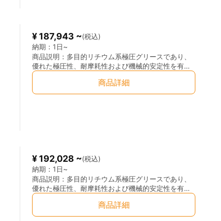
¥ 187,943 ~
(税込)
納期：
1日~
商品説明：
多目的リチウム系極圧グリースであり、
優れた極圧性、耐摩耗性および機械的安定性を有し
ています。長期保管時のオイル分離が少なく、熱に
商品詳細
よる軟化や垂れ落ちも抑制されます。コンクリート
ポンプ車や集中給脂システムに適しており、－20℃
～130℃の広い温度範囲で使用可能です。
¥ 192,028 ~
(税込)
納期：
1日~
商品説明：
多目的リチウム系極圧グリースであり、
優れた極圧性、耐摩耗性および機械的安定性を有し
ています。長期保管時のオイル分離が少なく、熱に
商品詳細
よる軟化や垂れ落ちも抑制されます。コンクリート
ポンプ車や集中給脂システムに適しており、－20℃