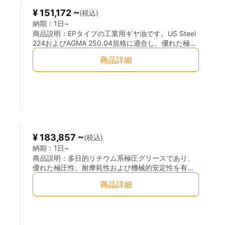
¥ 151,172 ~
(税込)
納期：
1日~
商品説明：
EPタイプの工業用ギヤ油です。US Steel
224およびAGMA 250.04規格に適合し、優れた極圧
性・耐荷重性ならびに高温安定性を有しています。
商品詳細
製鉄業、セメント工業、製紙工業などの高荷重減速
機の潤滑に適しており、高温・高荷重条件下で使用
される密閉式ギヤの潤滑に最適です。
¥ 183,857 ~
(税込)
納期：
1日~
商品説明：
多目的リチウム系極圧グリースであり、
優れた極圧性、耐摩耗性および機械的安定性を有し
ています。長期保管時のオイル分離が少なく、熱に
商品詳細
よる軟化や垂れ落ちも抑制されます。コンクリート
ポンプ車や集中給脂システムに適しており、－20℃
～130℃の広い温度範囲で使用可能です。