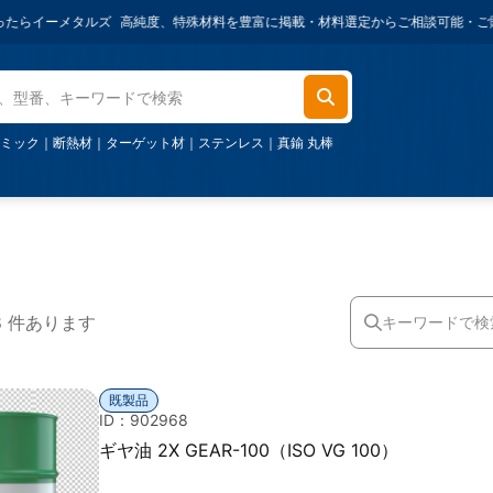
ーメタルズ
高純度、特殊材料を豊富に掲載・材料選定からご相談可能・ご購入金額1,
ミック
｜
断熱材
｜
ターゲット材
｜
ステンレス
｜
真鍮 丸棒
8 件あります
既製品
ID：902968
ギヤ油 2X GEAR-100（ISO VG 100）