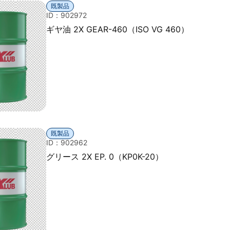
既製品
ID：902972
ギヤ油 2X GEAR-460（ISO VG 460）
既製品
ID：902962
グリース 2X EP. 0（KP0K-20）