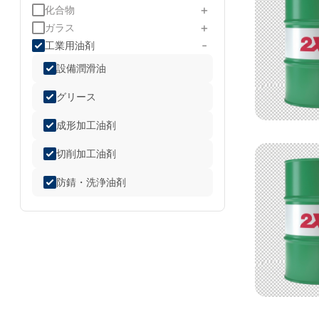
+
化合物
+
ガラス
-
工業用油剤
設備潤滑油
グリース
成形加工油剤
切削加工油剤
防錆・洗浄油剤