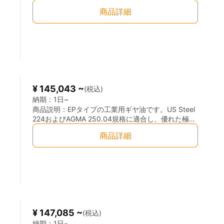
性・耐荷重性ならびに高温安定性を有しています。
商品詳細
製鉄業、セメント工業、製紙工業などの高荷重減速
機の潤滑に適しており、高温・高荷重条件下で使用
される密閉式ギヤの潤滑に最適です。
¥ 145,043 ~
(税込)
納期：
1日~
商品説明：
EPタイプの工業用ギヤ油です。US Steel
224およびAGMA 250.04規格に適合し、優れた極圧
性・耐荷重性ならびに高温安定性を有しています。
商品詳細
製鉄業、セメント工業、製紙工業などの高荷重減速
機の潤滑に適しており、高温・高荷重条件下で使用
される密閉式ギヤの潤滑に最適です。
¥ 147,085 ~
(税込)
納期：
1日~