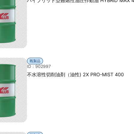
ハイブリッド型難燃性油圧作動油 HYBRID MAX 4
既製品
ID：902997
不水溶性切削油剤（油性) 2X PRO-MIST 400