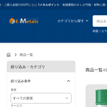
額1,000円ごとに
1メタルポイント
・各種書類のＤＬが可能・材料に困ったらイ
カテゴリから探す
樹脂
｜
セラ
商品一覧
絞り込み・カテゴリ
商品一覧
4
絞り込み条件
形状
すべての形状
サービス