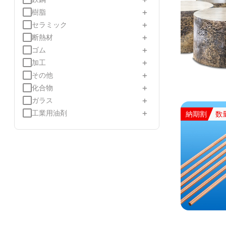
+
樹脂
+
セラミック
+
断熱材
+
ゴム
+
加工
+
その他
+
化合物
+
ガラス
+
工業用油剤
納期割
数