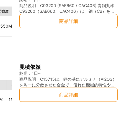
による高品質な鋳造素材 ・安定した組織と優れた内
山機械、圧延機、クレーンなど、重負荷・低中速回
商品説明：
C93200 (SAE660 / CAC406) 青銅丸棒
部健全性 ・優れた耐摩耗性・耐焼付き性 ・良好な摺
転のすべり軸受。 伝動部品：ウォームホイール、ギ
C93200（SAE660、CAC406）は、銅（Cu）を主
縮強度
融点
熱伝導性
導電率
弾性係数
動特性および油保持性 ・高い被削性による優れた加
ヤ、ピストンリング、シールリング。 海洋機器：船
成分とし、錫（Sn）、鉛（Pb）、亜鉛（Zn）を適
商品詳細
工効率 ・優れた耐食性 ・軸受用途に適した機械的特
舶のプロペラ軸受、海水配管フランジ、艤装品。 耐
量添加した高品質な鉛青銅（Lead Tin Bronze）で
 550
MPa
840 – 1025
℃
50 – 63
W/m·K
12 – 15
％
95 – 110
GP
性 ・CAC406相当材として国際的に広く流通 【主な
海水性：海面輸送中の腐食や、塩害地域での長期使
す。優れた耐摩耗性、耐焼付き性、摺動特性、およ
用途】 ・各種ブッシュ・軸受（ベアリング） ・スリ
用に耐えます。 耐スティッキング性：真鍮や青銅同
び被削性を有しており、世界中で軸受材料や機械部
ーブ ・ウォームギア・ギア部品 ・ポンプ部品 ・バ
士の焼き付きを防止。長期間の停止後もスムーズな
品用材料として広く採用されています。 本製品は重
ルブ部品 ・建設機械部品 ・船舶機器部品 ・一般産
作動。 加工安定性：世界標準の化学成分範囲内で製
力鋳造（グラビティキャスト／Gravity Casting）に
業機械部品 ・摺動部品および摩耗部品 ・大型鋳造機
造されているため、NC旋盤・マシニングセンターで
よって製造された青銅丸棒であり、大径サイズや厚
械部品 【対応加工】 ・切断加工 ・旋盤加工 ・フラ
の加工条件を一度設定すれば、どのロットでも安定
肉形状にも対応可能です。重力鋳造により安定した
イス加工 ・穴あけ加工 ・研削加工 ・精密機械加工
した切削が可能です。
品質と優れた内部健全性を確保し、機械加工用素材
見積依頼
・図面加工対応
として幅広い産業分野で使用されています。 本材質
は油保持性に優れた鉛を含有しているため、摩擦係
納期：
1日~
数の低減に寄与し、潤滑条件下で優れた性能を発揮
商品説明：
C15715は、銅の基にアルミナ（Al2O3）
します。また、適度な強度と耐食性を兼ね備えてお
を均一に分散させた合金で、優れた機械的特性や耐
熱膨張係数
弾性係数
ヤング率
成分
り、一般産業機械、建設機械、船舶機器、ポンプ、
摩耗性、熱伝導性を持っています。主に電子機器、
商品詳細
Cu
99.７
％
バルブ、減速機など、多様な用途に対応可能です。
電気接点、半導体製造など、熱や電気を効率的に伝
％
19.5
ppm/℃
10.8
GPa
130
N/㎟
C93200は米国ASTM規格においてSAE660 Bearing
導する必要がある分野で使用されます。
Al
0.15
％
Bronzeとして広く認知されており、日本のCAC406
や各国の類似青銅規格との互換性を持つ代表的な軸
受用青銅材です。その優れた機械加工性により、旋
盤加工、フライス加工、穴あけ加工などの各種機械
加工にも適しており、精密部品製作にも使用されて