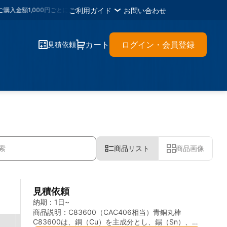
ご利用ガイド
お問い合わせ
,000円ごとに
1メタルポイント
・各種書類のＤＬが可能・材料に困ったらイーメ
カート
ログイン・会員登録
見積依頼
商品リスト
商品画像
見積依頼
納期：
1日~
商品説明：
C83600（CAC406相当）青銅丸棒
C83600は、銅（Cu）を主成分とし、錫（Sn）、鉛
さ
熱伝導性
導電率
成分