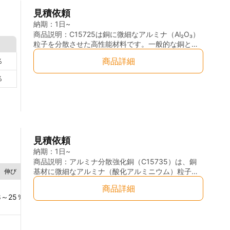
います。 丸棒形状は切削加工による部品製作に適し
見積依頼
ており、ブッシュ、ベアリング、スリーブ、ギア部
品、ワッシャー、スラストプレート、ガイド部品な
納期：
1日~
どの製造に広く利用されています。また、重力鋳造
商品説明：
C15725は銅に微細なアルミナ（Al₂O₃）
による大型素材の供給が可能なため、大型産業機械
粒子を分散させた高性能材料です。一般的な銅と比
向け部品や高荷重用途にも対応しています。 【主な
較して、優れた耐熱性・耐摩耗性・機械的強度を備
商品詳細
％
特長】 ・重力鋳造（Gravity Casting）による高品質
えており、過酷な環境下でも安定した性能を発揮し
な鋳造素材 ・大径サイズ・厚肉形状に対応可能 ・優
ます。 本材料は、高温下でも強度を維持し、摺動や
％
れた耐摩耗性・耐焼付き性 ・良好な摺動特性および
接触による摩耗を抑えることで、電気接点や耐摩耗
油保持性 ・高い被削性による優れた加工効率 ・良好
部品としての信頼性を向上させます。また、導電性
な耐食性 ・軸受用途に適した機械的特性 ・各種産業
を確保しつつアーク放電に対する耐久性を向上させ
機械部品への幅広い適用実績 ・ASTM C93200、
ており、スイッチやリレーの接点材料としても最適
SAE660、JIS CAC406相当材として国際的に広く流
です。 その優れた特性により、C15725は電気接点
通 【主な用途】 ・各種ブッシュ・軸受（ベアリン
部品（スイッチ・リレー・端子）、摺動部品、軸
見積依頼
グ） ・スリーブ ・ウォームギア・ギア部品 ・ポン
受、溶接電極、ヒートシンクなど、耐久性と高い信
プ部品 ・バルブ部品 ・建設機械部品 ・船舶機器部
頼性が求められる用途で幅広く採用されています。
納期：
1日~
品 ・一般産業機械部品 ・摺動部品および摩耗部品
・電気抵抗溶接電極、高温環境部品、電子部品、精
商品説明：
アルミナ分散強化銅（C15735）は、銅
・大型機械向け鋳造加工部品 【対応加工】 ・切断加
密機器
基材に微細なアルミナ（酸化アルミニウム）粒子を
伸び
熱伝導性
成分
工 ・旋盤加工 ・フライス加工 ・穴あけ加工 ・研削
均一に分散させた高性能材料です。この構造によ
商品詳細
Al
0.3
％
加工 ・精密機械加工 ・図面加工対応
り、高温環境下でも優れた機械的強度と高い電気伝
8～25
％
323
W/m·K
導性を維持します。特に、再結晶温度が銅の融点の
Cu
99.4
％
約90%に達し、高温でも組織の安定性が保たれるた
め、クリープ強度が大幅に向上します。