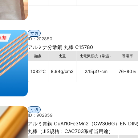
寸切
量割
ID：202850
アルミナ分散銅 丸棒 C15780
融点
比重
比電気抵抗（常温）
導電率
1082
℃
8.94
g/cm3
2.15
μΩ･cm
76~80
％
寸切
ID：902859
アルミ青銅 CuAl10Fe3Mn2（CW306G）EN DI
丸棒（JIS規格：CAC703系相当用途）