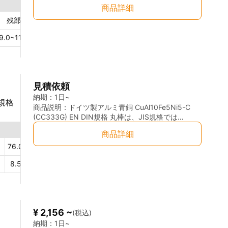
高い機械的強度・耐摩耗性・耐食性を兼ね備えた高
商品詳細
性能アルミニウム青銅合金です。アルミニウム
（Al）・鉄（Fe）・マンガン（Mn）を添加すること
残部
％
Fe
2.0~4.0
％
で、優れた強度と耐久性を実現しており、特に海洋
9.0~11.0
％
Mn
1.5~3.5
％
関連部品や高負荷機械部品向け材料として広く使用
されています。 特に軸受、ブッシュ、バルブ部品、
船舶部品、ポンプ部品、摺動部品、産業機械部品な
ど、高い耐久性と耐食性が求められる用途に適して
います。 本製品はドイツメーカーによるEN DIN規
見積依頼
格材であり、欧州規格ならではの安定した品質管理
と高い加工精度が特長です。 ◎優れた耐摩耗性
納期：
1日~
N規格
CuAl10Fe3Mn2（CW306G）は、高摩耗環境下でも
商品説明：
ドイツ製アルミ青銅 CuAl10Fe5Ni5-C
安定した性能を維持し、摺動用途や高負荷用途に適
(CC333G) EN DIN規格 丸棒は、JIS規格では
しています。 ◎優れた耐食性 海水・湿気・一般産業
CAC703相当となる高性能アルミニウム青銅合金で
商品詳細
環境に対して高い耐食性を有しており、海洋関連用
す。優れた耐摩耗性・耐食性・高強度を兼ね備えて
途にも適しています。 ◎高い機械的強度 アルミニウ
おり、特に船舶部品、産業機械、バルブ、軸受、摺
76.0～83.0
％
Ni
4.0~6.0
％
Mn
≦3.0
％
Si
ム・鉄・マンガン添加により、高い引張強度と耐久
動部品など、過酷な使用環境向け材料として広く使
8.5～10.5
％
Fe
4.0~5.5
％
Pb
≦0.03
％
Sn
性を実現しています。 ◎優れた加工性 切削加工性に
用されています。 本製品はドイツメーカーによるEN
も優れており、高精度加工や複雑形状部品への対応
DIN規格材であり、欧州規格ならではの安定した品
が可能です。寸切り対応についてもご相談いただけ
質管理と高い加工精度が特長です。高負荷・高耐久
ます。 ◎欧州規格材ならではの品質 EN DIN規格材
用途向け材料として、幅広い産業分野で採用されて
として、品質安定性や材料トレーサビリティにも優
います。 ◎優れた耐摩耗性 CuAl10Fe5Ni5-C
¥ 2,156 ~
(税込)
れており、産業用途向け材料として高い信頼性があ
(CC333G) は高摩耗環境下でも安定した性能を維持
ります。
し、長寿命化に貢献します。摺動部品や高負荷部品
納期：
1日~