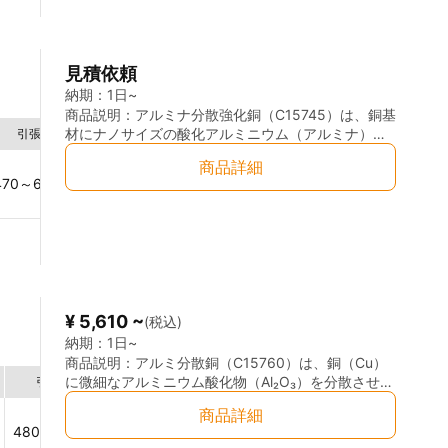
見積依頼
納期：
1日~
商品説明：
アルミナ分散強化銅（C15745）は、銅基
材にナノサイズの酸化アルミニウム（アルミナ）粒
引張強さ
伸び
熱伝導性
熱膨張係数
子を均一に分散させた高性能な銅合金です。この構
商品詳細
造により、以下のような特長と利点があります。 特
470～620
N/㎟
7～25
％
313
W/m·K
20.3
(0～100℃×10-6)
127
長と利点： 高強度・高硬度： アルミナ粒子の分散に
より、材料の高温強度と硬度が向上し、再結晶温度
が銅の融点の0.9倍に達するため、高温環境でも組織
の安定性が保たれます。 優れた導電性： 高い導電率
を維持しつつ、機械的特性を強化しています。 耐高
温性： 高温下でも軟化しにくく、クリープ強度が大
幅に向上します。 耐摩耗性： 特に電気抵抗溶接電極
¥ 5,610 ~
(税込)
として使用する際に、優れた耐摩耗性と長寿命を提
供します。
納期：
1日~
商品説明：
アルミ分散銅（C15760）は、銅（Cu）
に微細なアルミニウム酸化物（Al₂O₃）を分散させた
引張強さ
伸び
硬さ
熱伝導性
熱膨
特殊銅合金です。従来の銅合金と比較して、高強
商品詳細
度・高耐熱性を持ちながらも、優れた導電性・熱伝
480~650
N/㎟
5~25
％
154~180
HV
305
W/m·K
20.4
(0～10
導性を兼ね備えています。 材料の優れた点（特長）