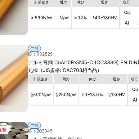
引張強さ
耐力
伸び
硬さ
成分
Cu
≥ 590
N/㎟
-
N/㎟
≥ 12
％
140~180
HV
Al
寸切
ID：902825
アルミ青銅 CuAl10Fe5Ni5-C (CC333G) EN DI
丸棒（JIS規格: CAC703相当品）
引張強さ
耐力
伸び
硬さ
成分
Cu
≧590
N/㎟
≧250
N/㎟
7.0~13.0
％
≧150
HV
Al
寸切
量割
ID：202045