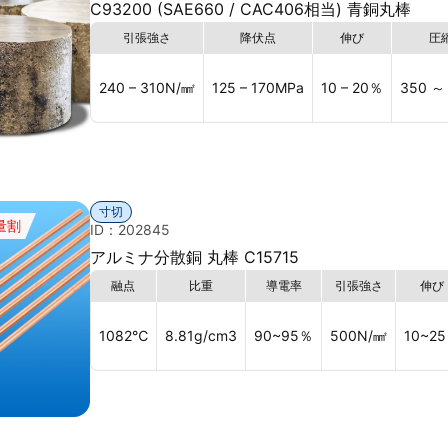
C93200 (SAE660 / CAC406相当) 青銅丸棒
引張強さ
降伏点
伸び
圧
240 – 310
N/㎟
125 – 170
MPa
10 – 20
％
350 ～
寸切
量割
ID：202845
アルミナ分散銅 丸棒 C15715
融点
比重
導電率
引張強さ
伸び
1082
℃
8.81
g/cm3
90~95
％
500
N/㎟
10~25