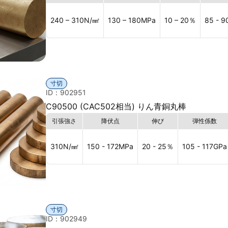
240 – 310
N/㎟
130 – 180
MPa
10 – 20
％
85 - 9
寸切
ID：902951
C90500 (CAC502相当) りん青銅丸棒
引張強さ
降伏点
伸び
弾性係数
310
N/㎟
150 - 172
MPa
20 - 25
％
105 - 117
GPa
寸切
ID：902949