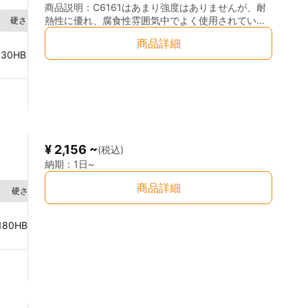
に適した材料です。 ◎優れた耐食性 海水・湿気・薬
商品説明：
C6161はあまり強度はありませんが、耐
品環境に対して高い耐食性を持ち、特に海洋関連機
熱性に優れ、腐食性雰囲気中でよく使用されている
硬さ
成分
器や耐腐食用途に適しています。 ◎高い機械的強度
素材です。 また、C6161はアルミニウム青銅の中
商品詳細
Cu
93～95
％
高い引張強度と靭性を有しており、衝撃や圧力が加
で、Alの含有率が7～10％と最も低いですが、その分
130
HB 10/3000
わる環境でも安定した性能を発揮します。 ◎優れた
銅の組成が高い合金となります。 用途としては、熱
Al
5～7
％
加工性 切削加工性にも優れており、高精度加工や複
交換器用管板やナット、摺動部材などがあります。
雑形状部品への対応が可能です。 ◎欧州規格材なら
ではの品質 EN DIN規格材として、品質の安定性や
材料トレーサビリティにも優れており、産業用途向
け材料として高い信頼性があります。
¥ 2,156 ~
(税込)
納期：
1日~
商品詳細
硬さ
成分
Cu
89～91
％
Fe
1～3
％
180
HB 10/3000
Al
8～10
％