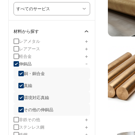
すべてのサービス
材料から探す
+
レアメタル
+
レアアース
+
軽合金
-
伸銅品
銅・銅合金
真鍮
環境対応真鍮
その他の伸銅品
+
非鉄その他
+
ステンレス鋼
+
鉄鋼