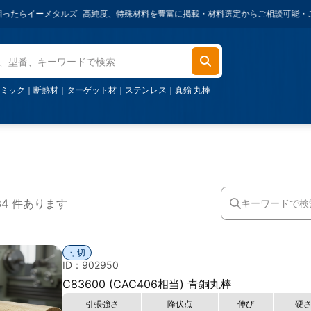
ーメタルズ
高純度、特殊材料を豊富に掲載・材料選定からご相談可能・ご購入金額1
ミック
｜
断熱材
｜
ターゲット材
｜
ステンレス
｜
真鍮 丸棒
34 件あります
寸切
ID：902950
C83600 (CAC406相当) 青銅丸棒
引張強さ
降伏点
伸び
硬