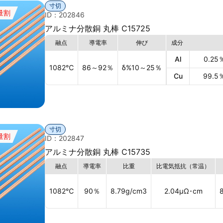
寸切
量割
ID：202846
アルミナ分散銅 丸棒 C15725
融点
導電率
伸び
成分
Al
0.25
1082
℃
86～92
％
δ%10～25
％
Cu
99.5
寸切
量割
ID：202847
アルミナ分散銅 丸棒 C15735
融点
導電率
比重
比電気抵抗（常温）
1082
℃
90
％
8.79
g/cm3
2.04
μΩ･cm