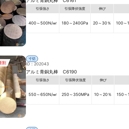
アルミ青銅丸棒 C6161
引張強さ
引張降伏強度
伸び
400～500
N/㎟
180～240
GPa
20～30
％
100～
寸切
量割
ID：202043
アルミ青銅丸棒 C6190
引張強さ
引張降伏強度
伸び
550～650
N/㎟
250～350
MPa
10～20
％
150～