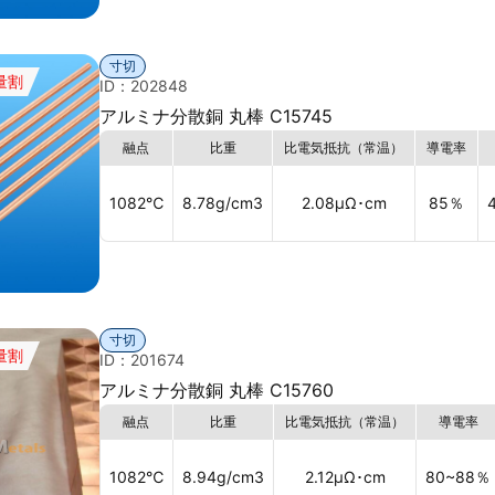
寸切
量割
ID：202848
アルミナ分散銅 丸棒 C15745
融点
比重
比電気抵抗（常温）
導電率
1082
℃
8.78
g/cm3
2.08
μΩ･cm
85
％
寸切
量割
ID：201674
アルミナ分散銅 丸棒 C15760
融点
比重
比電気抵抗（常温）
導電率
1082
℃
8.94
g/cm3
2.12
μΩ･cm
80~88
％