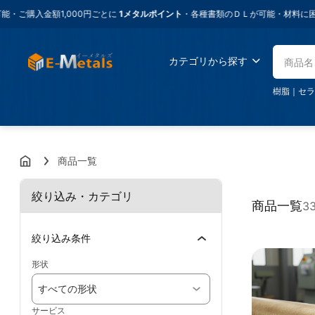
金額1,000円ごとに
1メタルポイント
・各種書類のＤＬが可能・材料に困ったらイ
カテゴリから探す
樹脂
｜
セラ
商品一覧
絞り込み・カテゴリ
商品一覧
3
絞り込み条件
形状
すべての形状
サービス