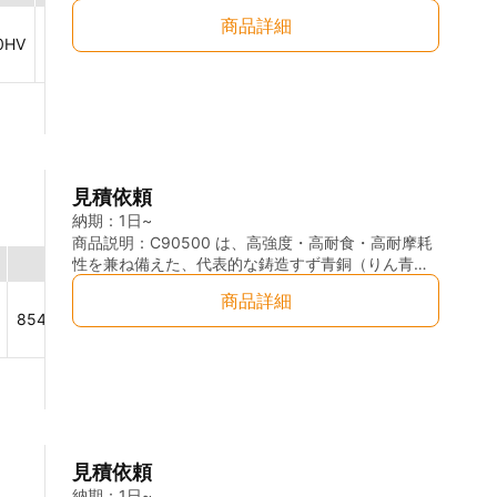
（Pb）、亜鉛（Zn）を適量含有した鉛青銅
商品詳細
Cu
81.0 – 85.0
％
Pb
4.0 – 6.0
％
（Leaded Tin Bronze）であり、優れた耐摩耗性・
0
HV
72
W/m·K
15%
％
耐焼付き性・摺動特性および被削性を有する軸受用
Sn
4.0 – 6.0
％
Zn
4.0 – 6.0
％
銅合金です。日本規格におけるCAC406相当材とし
ても広く認知され、世界的に機械部品・摺動部品用
途で使用されています。 本製品は重力鋳造（グラビ
ティキャスト／Gravity Casting）によって製造され
た青銅丸棒であり、安定した組織と良好な内部健全
性を有し、切削加工用素材として高い信頼性を持ち
見積依頼
ます。鋳造材特有の優れた油保持性と摺動特性によ
り、潤滑条件下で安定した性能を発揮します。 ま
納期：
1日~
た、適度な強度と優れた耐食性を兼ね備えており、
商品説明：
C90500 は、高強度・高耐食・高耐摩耗
一般産業機械から重荷重用途まで幅広い環境下で使
性を兼ね備えた、代表的な鋳造すず青銅（りん青
融点
熱伝導性
成分
用可能です。特に軸受やブッシュなどの摩耗部品に
銅）です。 「88-10-2」（銅88％・すず10％・亜鉛
商品詳細
Cu
86.0 - 89.0
％
Zn
1.0 - 3
おいて高い耐久性を発揮します。 C83600は鋳造用
2％）の組成で知られ、米国ASTM規格のC90500
854 - 1000
℃
74
W/m·K
青銅として長い実績を持ち、米国ASTM規格をはじ
は、日本工業規格（JIS）の CAC502 と完全に相当
Sn
9.0 - 11.0
％
Pb
≤ 0.2
め、各国の類似銅合金規格と互換性を持つ代表的な
します。そのため、国内だけでなく北米、欧州、ア
鉛青銅材料です。重力鋳造材として供給されること
ジアの産業機械規格にもシームレスに対応可能で
により、大径・厚肉形状の製作が可能であり、大型
す。 本製品は丸棒形状で提供し、高面圧・低速回転
機械部品にも対応できます。 丸棒形状は切削加工性
の摺動部材として世界中の機械製造現場でご採用い
に優れており、旋盤加工・フライス加工・穴あけ加
ただいています。 本材料は「長距離・長時間・過酷
工などの各種機械加工に適しているため、精密部品
環境」での信頼性が求められる部品に最適です。 バ
見積依頼
から大型部品まで幅広い製品製作に利用されていま
ルブ・ポンプ部品：蒸気、清水、海水対応。耐圧
す。 【主な特長】 ・重力鋳造（Gravity Casting）
性・気密性に優れます。 高荷重軸受・ブッシュ：鉱
納期：
1日~