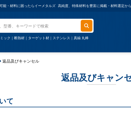
・材料に困ったらイーメタルズ
高純度、特殊材料を豊富に掲載・材料選定からご相談
ミック
｜
断熱材
｜
ターゲット材
｜
ステンレス
｜
真鍮 丸棒
返品及びキャンセル
返品及びキャン
いて
起因の返品・交換