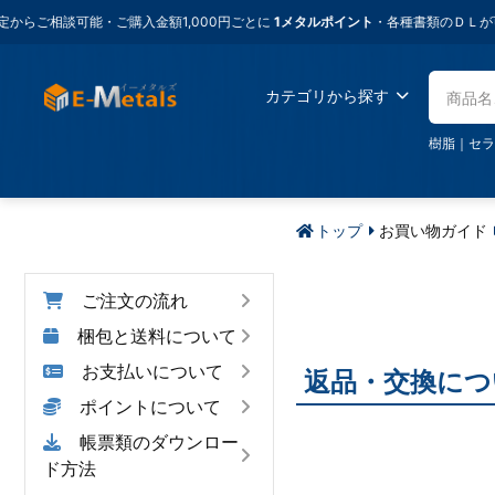
ご相談可能・ご購入金額1,000円ごとに
1メタルポイント
・各種書類のＤＬが可能
カテゴリから探す
樹脂
｜
セラ
トップ
お買い物ガイド
お買い物ガイド
ご注文の流れ
梱包と送料について
お支払いについて
返品・交換につ
ポイントについて
帳票類のダウンロー
イーメタルズ
ド方法