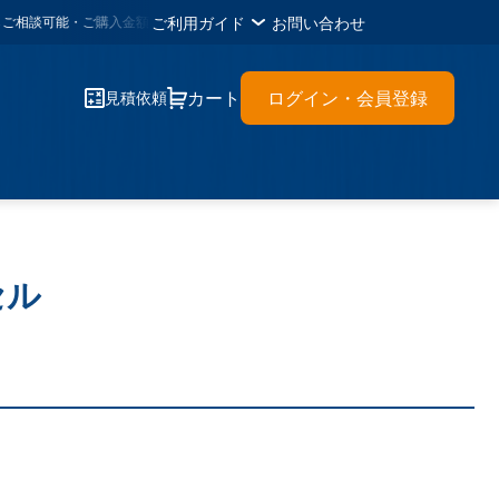
ご利用ガイド
お問い合わせ
可能・ご購入金額1,000円ごとに
1メタルポイント
・各種書類のＤＬが可能・材
カート
ログイン・会員登録
見積依頼
セル