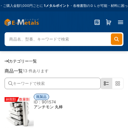
入金額1,000円ごとに
1メタルポイント
・各種書類のＤＬが可能・材料に困った
カテゴリー一覧
商品一覧
13 件あります
既製品
納期割
数量割
ID：901574
アンチモン 丸棒