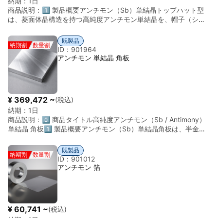
納期：
1日
商品説明：
1️⃣ 製品概要アンチモン（Sb）単結晶トップハット型
は、菱面体晶構造を持つ高純度アンチモン単結晶を、帽子（シル
クハット）のような凸状に精密加工した特殊形状試料です。アン
チモンは非常に脆く、加工が極めて困難な材料ですが、超高真空
既製品
納期割
数量割
（UHV）環境下での表面科学実験（ARPES、STM、LEED等）に
ID：901964
おいて、試料ホルダーへの確実な固定と分析面の独立性を両立さ
アンチモン 単結晶 角板
せるために、このトップハット形状が採用されます。密度:
$6.69$ $g/cm^3$（25°Cにおける標準値。半金属としての重厚
感があります）2️⃣ 基本物性（代表値：純度 99.999% 以上）項目
内容備考純度$5N (99.999\%)$ 〜 $6N (99.9999\%)$(極低不純
¥ 369,472 ~
(税込)
物)結晶構造菱面体晶 (Rhombohedral)標準的な方位(111), (110),
納期：
1日
(100)(天面方位精度 $\pm 1^\circ$ 以内)表面仕上げ天面：超鏡面
商品説明：
0️⃣ 商品タイトル高純度アンチモン（Sb / Antimony）
研磨 または 劈開面(側面・底面：ファイン加工)外観金属光沢のあ
単結晶 角板1️⃣ 製品概要アンチモン（Sb）単結晶角板は、半金属
る銀白色(非常に脆く割れやすい)3️⃣ トップハット形状のメリット
（セミメタル）の特性を持つアンチモンを、一つの結晶方位に揃
（アンチモンの場合）確実な保持: アンチモンは非常に脆いため、
えて育成・カットした高純度材料です。アンチモンは菱面体晶
ネジ止めなどで直接圧力をかけると砕けてしまいます。トップハ
既製品
納期割
数量割
（Rhombohedral）という特殊な結晶構造を持ち、電気的・熱的
ット型の「つば（フランジ）」部分をやさしく板バネ等で押さえ
ID：901012
な**「異方性」**が非常に強い材料です。多結晶材では平均化さ
ることで、安定した固定が可能になります。分析面の孤立: 凸状の
アンチモン 箔
れてしまうこれらの特性を、単一の方位（(111)面など）で取り出
天面のみを分析位置に露出させることで、試料ホルダーからの二
すことで、トポロジカル絶縁体の研究、次世代半導体ドーパント
次電子や不要な信号の干渉を防ぎ、アンチモン単結晶本来の電子
の挙動解析、あるいは中性子線の分光素子などの最先端物理学の
状態を正確に測定できます。温度制御の効率化: 底面のフラットな
実験に使用されます。2️⃣ 基本物性（代表値：純度 99.999% 以
面をヒーターや冷却ヘッドに密着させることで、UHV中での効率
¥ 60,741 ~
(税込)
上）項目内容備考純度$5N (99.999\%)$ 〜 $6N
的な温度可変実験をサポートします。劈開（へきかい）の起点: