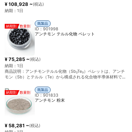
・物性研究に最適 ・結晶方位が制御できる
¥ 108,928 ~
(税込)
納期：
1日
既製品
納期割
数量割
ID：901998
アンチモン テルル化物 ペレット
¥ 75,285 ~
(税込)
納期：
1日
商品説明：
アンチモンテルル化物（Sb₂Te₃）ペレットは、アンチ
モン（Sb）とテルル（Te）から構成される化合物半導体材料で、
熱電特性および電子・光学特性に優れた高機能材料です。主に熱
電素子や研究用途、成膜・焼結用原料として使用されます。 特に
既製品
納期割
数量割
Bi₂Te₃系材料と並んで熱電材料として重要であり、室温付近での熱
ID：901833
電性能を活かしてペルチェ素子や熱電発電用途に利用されます。
アンチモン 粉末
ペレット形状により取り扱いが容易で、蒸着やスパッタリングタ
ーゲット、焼結原料としても適しています。 ■ 主な用途 熱電発
電材料、ペルチェ素子、熱電モジュール、半導体研究、成膜・焼
結材料 など ■ 材質 アンチモンテルル化物（Sb₂Te₃） ■ 比重（密
¥ 58,281 ~
(税込)
度） 約6.5 g/cm³（組成・結晶状態により変動） ■ 形状 ペレッ
納期：
1日