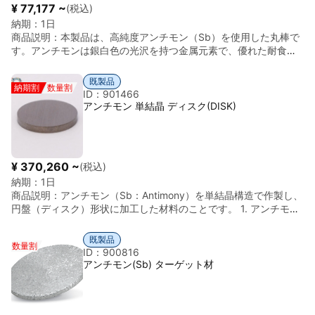
¥ 77,177 ~
(税込)
納期：
1日
商品説明：
本製品は、高純度アンチモン（Sb）を使用した丸棒で
す。アンチモンは銀白色の光沢を持つ金属元素で、優れた耐食性
や硬度を持つことが特徴です。また、比較的低い融点と安定した
化学的特性を有しており、さまざまな工業用途や研究用途で使用
既製品
納期割
数量割
されています。 アンチモンは主に合金材料として利用されること
ID：901466
が多く、鉛やスズなどの金属に添加することで硬度や耐摩耗性を
アンチモン 単結晶 ディスク(DISK)
向上させる役割を果たします。そのため、電池材料、はんだ材
料、軸受合金、特殊合金、研究・実験用途など幅広い分野で活用
されています。 本製品の丸棒形状は、機械加工や試験材料として
扱いやすく、研究開発用途や材料試験用途にも適しています。安
¥ 370,260 ~
(税込)
定した品質の金属材料として、工業用途から研究用途まで幅広く
納期：
1日
ご利用いただけます。 密度（Density）：約 6.68 g/cm³
商品説明：
アンチモン（Sb：Antimony）を単結晶構造で作製し、
円盤（ディスク）形状に加工した材料のことです。 1. アンチモン
（Sb）は アンチモン（Sb）は周期表15族の元素で、次のような
特徴があります。 ・元素記号 Sb ・原子番号 51 ・比重 約 6.68
既製品
数量割
g/cm³ ・融点 630.6 ℃ ・性質 半金属（Metalloid） 特徴： ・電
ID：900816
気伝導性は金属より低い ・半導体に近い性質 ・熱電材料として利
アンチモン(Sb) ターゲット材
用される 2. 単結晶（Single Crystal）とは 材料内部が1つの結晶方
向だけで構成された材料です。 普通の金属 → 多結晶（たくさん
の結晶粒） 単結晶 → 結晶粒界が無い メリット ・電子特性が安定