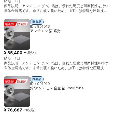
納期：
1日
(99.9999\%)$(極低不純物)結晶構造菱面体晶 (Rhombohedral /
(111)方位の場合、天面を真空中で劈開して新鮮な表面を出す際、
商品説明：
アンチモン（Sb）箔は、優れた硬度と耐摩耗性を持つ
A7構造)主要な方位(111), (110), (100) など(精度 $\pm 1^\circ$ 〜
トップハット形状は応力のコントロールがしやすく、美しい原子
単体金属箔です。非常に硬く脆いため、加工には特殊な圧延技術
$\pm 2^\circ$ 以内)融点630.6°C(比較的低融点)外観金属光沢の
平坦面を得るのに有利です。4️⃣ 主な用途分野用途例量子物性研究
が必要ですが、耐久性と耐摩耗性に優れ、鉛や他金属との合金化
ある銀白色(非常に脆い)3️⃣ 主な特性とメリット強い物理的異方性:
トポロジカル絶縁体・半金属の表面電子構造解析（ARPES）表面
材としても使用されます。 主に鉛との合金化（Pb-Sb系）で使用
結晶の向きによって電気伝導率や熱電特性が大きく異なるため、
科学走査型トンネル顕微鏡（STM）による単原子ステップの観察
既製品
納期割
数量割
されることが多く、バッテリー極板や耐摩耗部材など、耐久性が
方位を制御した単結晶は基礎物理学の理論検証に最適です。トポ
ID：901016
構造解析低速電子回折（LEED）による表面再構成の評価ナノテク
求められる工業用途での利用が一般的です。純アンチモン箔単体
ロジカル材料の研究: アンチモンはトポロジカル絶縁体やディラッ
アンチモン 箔 遮光
ノロジーアンチモン表面上への異種金属クラスターの成長研究5️⃣
でも、電子部品、精密機械、放電材などの特殊用途に適していま
ク半金属の研究における重要なプラットフォームの一つであり、
加工と仕上げの技術的困難アンチモンは「金属の光沢を持つセラ
す。 ■ 主な用途 バッテリー極板用合金材、電子部品、耐摩耗シ
清浄な単結晶表面はARPES（角分解光電子分光）などの分析に欠
ミックス」のように脆いため、トップハット型への成形には特殊
ート、精密機械部品、放電材 など ■ 材質 アンチモン（Sb）／単
かせません。高品質なエピタキシャル基板: 化合物半導体（GaSb,
な技術が必要です。方位出し: ラウエ（Laue）法で方位を決定
体またはPb-Sb系合金化用途 ■ 比重（密度） 約6.7 g/cm³ ■ 特
InSb等）や磁性薄膜を成長させる際のテンプレートとして、格子
し、脆い結晶を破壊しないよう慎重に固定します。超精密加工: 通
¥ 85,400 ~
(税込)
徴まとめ 高硬度◎／耐摩耗性◎／加工性特殊（圧延・成形要）／
整合性を利用した高品質な膜成長を可能にします。熱電特性の評
常の旋盤加工では割れてしまうため、ワイヤー放電加工や特殊な
納期：
1日
耐久性◎ ■ 形状 箔材（フォイル）／各種厚み対応 ※単体での加工
価: 高いゼーベック係数を持つため、新しい熱電変換材料の開発に
研削機を用いて、少しずつ凸型に削り出します。歪み層の除去: 加
商品説明：
アンチモン（Sb）箔は、優れた硬度と耐摩耗性を持つ
は硬度が高く脆いため注意が必要です。通常は鉛や他金属との合
向けた単結晶レベルでの性能評価に使用されます。中性子回折へ
工によって導入された微細なクラックや歪み層を取り除くため、
単体金属箔です。非常に硬く脆いため、加工には特殊な圧延技術
金で使用されることが多いです。
の応用: 特定の波長の中性子線を効率よく反射・分光する素子とし
最終的に化学研磨や電解研磨を組み合わせて天面を仕上げます。
が必要ですが、耐久性と耐摩耗性に優れ、鉛や他金属との合金化
ての研究例があります。4️⃣ 主な用途分野用途例量子物性物理トポ
6️⃣ 技術的注意極めて高い脆性: アルミニウム単結晶のトップハッ
材としても使用されます。 主に鉛との合金化（Pb-Sb系）で使用
ロジカル絶縁体の表面状態観測、電子構造の解析（ARPES/STM）
既製品
ト型とは異なり、少しの衝撃で「つば」が欠けたり、全体が粉砕
納期割
数量割
されることが多く、バッテリー極板や耐摩耗部材など、耐久性が
ID：901010
半導体研究アンチモンドープによるシリコン・ゲルマニウムの改
したりします。取り扱いには細心の注意が必要です。酸化と毒性:
求められる工業用途での利用が一般的です。純アンチモン箔単体
鉛/アンチモン 合金 箔 Pb96/Sb4
質研究、GaSb膜成長熱電変換ビスマス・アンチモン（Bi-Sb）合
表面は酸化しやすく、またアンチモン自体に毒性があるため、洗
でも、電子部品、精密機械、放電材などの特殊用途に適していま
金系熱電材料の単結晶評価表面科学単結晶表面への分子吸着実
浄や研磨時の廃液管理、粉塵吸入防止の徹底が求められます。
す。 ■ 主な用途 バッテリー極板用合金材、電子部品、耐摩耗シ
験、結晶成長初期過程の観察中性子光学中性子モノクロメータ、
ート、精密機械部品、放電材 など ■ 材質 アンチモン（Sb）／単
フィルター用単結晶素子5️⃣ 加工と仕上げの状態アンチモン単結晶
体またはPb-Sb系合金化用途 ■ 比重（密度） 約6.7 g/cm³ ■ 特
は、金属的な光沢を持ちながら**「極めて脆い（割れやすい）」
¥ 76,687 ~
(税込)
徴まとめ 高硬度◎／耐摩耗性◎／加工性特殊（圧延・成形要）／
**という性質があります。劈開（へきかい）利用: アンチモンは