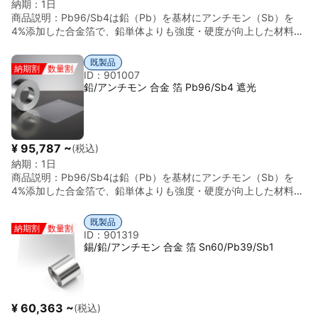
納期：
1日
耐久性◎ ■ 形状 箔材（フォイル）／各種厚み対応 ※単体での加工
(111)面に沿って非常に割れやすいため、劈開を利用して原子レベ
商品説明：
Pb96/Sb4は鉛（Pb）を基材にアンチモン（Sb）を
は硬度が高く脆いため注意が必要です。通常は鉛や他金属との合
ルで平坦な表面を得ることができます。精密切断と研磨: 角板形状
4%添加した合金箔で、鉛単体よりも強度・硬度が向上した材料で
金で使用されることが多いです。
にする際は、ワイヤー放電加工や低速切断機で慎重にカットした
す。柔軟性を保持しつつ、アンチモン添加により機械的強度や耐
後、機械研磨または化学研磨で仕上げます。歪み層の除去: 加工時
摩耗性が改善されており、耐久性が求められる用途に適していま
既製品
に発生した応力層を除去するため、エッチング処理が行われるこ
納期割
数量割
す。 柔らかく加工性が高いため、押出・圧延・成形加工に対応可
ID：901007
とが一般的です。6️⃣ 一般的な供給仕様形状: 角板（$10 \times
能で、電気部品、放電材、バッテリー極板、耐摩耗シートなど幅
鉛/アンチモン 合金 箔 Pb96/Sb4 遮光
10$ mm, $5 \times 5$ mmなど）、厚み $1 \sim 2$ mm。結晶方
広い工業用途で使用されています。耐腐食性は鉛本来の耐酸性・
位: (111) が最も一般的ですが、(100) や (110) も対応可能です。
耐アルカリ性に依存しますが、必要に応じて表面処理を施すこと
純度: 研究用の $5N (99.999\%)$ が標準。面粗さ: 研磨品の場
も可能です。 ■ 主な用途 バッテリー極板、電気接点材、放電
合、 $Ra &lt; 10 \sim 20$ nm 程度。7️⃣ 技術的注意衝撃に注意:
材、耐摩耗シート、精密機械部品 など ■ 材質 Pb96/Sb4（鉛／
セラミックス以上に脆いため、ピンセットで強く挟んだり、落と
¥ 95,787 ~
(税込)
アンチモン合金） ■ 比重（密度） 約11.4 g/cm³ ■ 特徴まとめ 柔
したりすると簡単に粉々に砕けます。ハンドリングには細心の注
納期：
1日
軟性◎／耐摩耗性◎／加工性良好／耐腐食性（酸・アルカリ）◎
意が必要です。酸化と変質: 大気中で徐々に表面が酸化
商品説明：
Pb96/Sb4は鉛（Pb）を基材にアンチモン（Sb）を
／強度向上 ■ 形状 箔材（フォイル）／各種厚み対応 ※アンチモン
（$Sb_2O_3$等）し、光沢を失うことがあります。長期保管は真
4%添加した合金箔で、鉛単体よりも強度・硬度が向上した材料で
添加により強度と硬度が向上していますが、鉛特有の柔らかさも
空または不活性ガス雰囲気を推奨します。毒性への配慮: アンチモ
す。柔軟性を保持しつつ、アンチモン添加により機械的強度や耐
保持されており、精密加工や薄箔用途に適しています。
ン化合物には毒性があるため、研磨や切断を行う際は粉塵を吸い
摩耗性が改善されており、耐久性が求められる用途に適していま
既製品
込まないよう、適切な防護具と排気装置を使用してください。
納期割
数量割
す。 柔らかく加工性が高いため、押出・圧延・成形加工に対応可
ID：901319
能で、電気部品、放電材、バッテリー極板、耐摩耗シートなど幅
錫/鉛/アンチモン 合金 箔 Sn60/Pb39/Sb1
広い工業用途で使用されています。耐腐食性は鉛本来の耐酸性・
耐アルカリ性に依存しますが、必要に応じて表面処理を施すこと
も可能です。 ■ 主な用途 バッテリー極板、電気接点材、放電
材、耐摩耗シート、精密機械部品 など ■ 材質 Pb96/Sb4（鉛／
¥ 60,363 ~
(税込)
アンチモン合金） ■ 比重（密度） 約11.4 g/cm³ ■ 特徴まとめ 柔