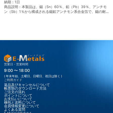
納期：
1日
軟性◎／耐摩耗性◎／加工性良好／耐腐食性（酸・アルカリ）◎
商品説明：
本製品は、錫（Sn）60％、鉛（Pb）39％、アンチモ
／強度向上 ■ 形状 箔材（フォイル）／各種厚み対応 ※アンチモン
ン（Sb）1％から構成される錫鉛アンチモン系合金箔で、錫の耐
添加により強度と硬度が向上していますが、鉛特有の柔らかさも
食性・柔軟性と鉛の延性・低融点特性、さらにアンチモンの機械
保持されており、精密加工や薄箔用途に適しています。
的強度向上効果を組み合わせた高機能材料です。 錫と鉛の組み合
わせにより、合金は比較的**低融点（はんだ特性）**で、電子部
品の接合や精密加工に適しています。アンチモンを微量添加する
ことで、合金の硬さや耐摩耗性が向上し、薄箔としての取り扱い
やすさと寸法安定性が高まります。 本製品の錫/鉛/アンチモン合
金箔は、精密圧延加工により均一な厚みと滑らかな表面を実現し
ています。しわや歪みの少ない高品質な仕上がりで、フラットシ
ート（平箔）およびロールコイル形状で供給可能です。エッチン
グ加工、プレス加工、レーザー加工などの微細加工にも対応し、
電子部品や精密機器の製造に最適です。 その低融点特性と加工性
営業日・営業時間
により、錫/鉛/アンチモン合金箔は電子部品、はんだ材料、精密機
9:00 〜 18:00
器部材、研究開発用途など、加工性と耐久性が求められる分野で
( 年末年始、土曜日、日曜日、祝日は除く )
広く利用されています。
ご利用ガイド
返品及びキャンセルについて
帳票類のダウンロード方法
ご注文の流れ
ポイントについて
お支払いについて
梱包と送料について
会員情報変更について
よくある質問