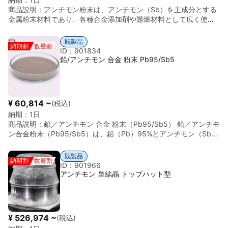
ト（成形体）／粒径・サイズカスタム対応可能 ■ 特徴まとめ 熱
商品説明：
アンチモン粉末は、アンチモン（Sb）を主成分とする
電特性◎／ゼーベック効果◎／ペルチェ用途◎／研究・デバイス
金属粉末材料であり、各種合金添加剤や難燃材料として広く使用
用途向け ※アンチモンおよびテルルを含むため、有害物質として
される。 アンチモンは、難燃助剤としての機能、耐食性の向上、
の取り扱いが必要です。保管・廃棄・輸送についてはSDSおよび
合金の硬度・機械特性の改善に寄与する元素であり、特に三酸化
関連法規制の確認が必須です。
既製品
納期割
数量割
アンチモン（Sb₂O₃）として樹脂や繊維の難燃化用途で重要な役
ID：901834
割を持つ。金属粉末としては、粉末冶金や電池材料などにも利用
鉛/アンチモン 合金 粉末 Pb95/Sb5
される。 粉末形状で供給され、難燃材料、合金添加剤（鉛・錫系
など）、電池材料、半導体用途、研究用途などに使用される。 基
本情報 項目 内容 材料 アンチモン（Sb） 形状 粉末 純度 ≧99.5～
99.99%（用途により異なる） 密度 約6.68 g/cm³ 特徴 難燃助
¥ 60,814 ~
(税込)
剤、合金強化、耐食性向上、粉末冶金適性
納期：
1日
商品説明：
鉛／アンチモン 合金 粉末（Pb95/Sb5） 鉛／アンチモ
ン合金粉末（Pb95/Sb5）は、鉛（Pb）95%とアンチモン（Sb）
5%を組成とする合金粉末材料である。 本合金は、鉛の加工性・耐
食性に加え、アンチモン添加により硬度および機械強度、耐摩耗
既製品
納期割
数量割
性が向上している。また、鋳造性や寸法安定性にも優れており、
ID：901966
実用性の高い鉛合金の一つである。 粉末形状で供給され、バッテ
アンチモン 単結晶 トップハット型
リー材料（鉛蓄電池電極）、軸受材料、はんだ用途、粉末冶金、
研究用途などに使用される。 基本情報 項目 内容 材料 鉛／アンチ
モン 合金 組成 Pb95 / Sb5 形状 粉末 密度 約10.5～10.8 g/cm³
特徴 硬度向上、耐摩耗性、耐食性、加工性、鋳造性
¥ 526,974 ~
(税込)