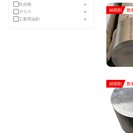
+
化合物
納期割
数
+
ガラス
+
工業用油剤
納期割
数