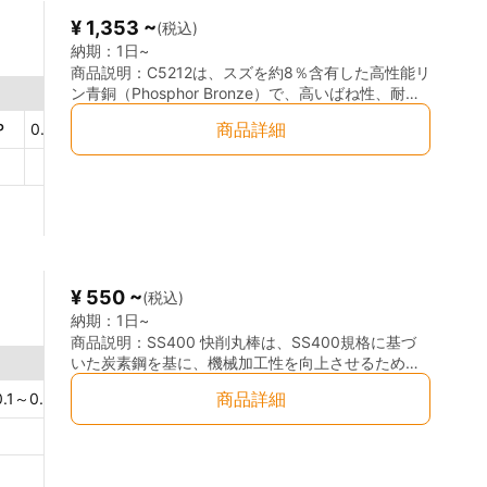
くく、強度と柔軟性を兼ね備えています。 ※φ２～6
できます。切削性が良いため、金型の加工が効率的
¥ 1,353 ~
(税込)
は純銅線となります。
に行えます。 ◎高い靭性と強度: NAK80は、金型が
高い耐久性を持つように設計されています。衝撃や
納期：
1日~
負荷に対しても優れた靭性と強度を発揮し、金型の
商品説明：
C5212は、スズを約8％含有した高性能リ
変形を防ぎます。 納入状態：プリハードン
ン青銅（Phosphor Bronze）で、高いばね性、耐摩
耗性、耐食性、導電性をバランスよく兼ね備えた銅
商品詳細
P
0.03～0.35
％
合金です。優れた機械的強度と耐久性を持ち、接点
ばね・端子・スイッチ部品などに広く使用されてい
ます。 ◎高強度・高ばね性：変形後の復元力が強
く、精密ばねに最適 ◎耐摩耗性・耐疲労性に優れ
る：摺動・繰返し動作に強い ◎優れた導電性と耐食
性：電子部品に最適 ◎鉛フリー：環境規制（RoHS
等）対応にも適合しやすい ◎加工性良好：曲げ・打
抜き・ろう付けなどの加工に対応
¥ 550 ~
(税込)
納期：
1日~
商品説明：
SS400 快削丸棒は、SS400規格に基づ
いた炭素鋼を基に、機械加工性を向上させるために
硫黄などの合金元素を添加した素材です。通常の
商品詳細
0.1～0.35
％
SS400鋼に比べて切削性が大幅に改善されており、
加工時の工具の摩耗が少なく、効率的に加工できる
ため、精密な機械部品や大量生産が求められる用途
に適しています。 ◎高い加工性：SS400鋼に比べ、
切削性が優れており、工具の摩耗が少ないため、加