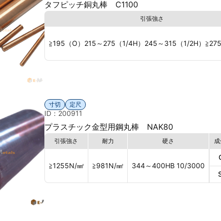
タフピッチ銅丸棒 C1100
引張強さ
≧195（O）215～275（1/4H）245～315（1/2H）≧2
寸切
定尺
ID：200911
プラスチック金型用鋼丸棒 NAK80
引張強さ
耐力
硬さ
成
≧1255
N/㎟
≧981
N/㎟
344～400
HB 10/3000
S