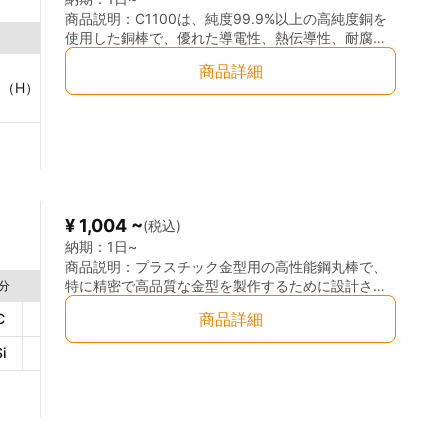
商品説明：
C1100は、純度99.9%以上の高純度銅を
使用した銅棒で、優れた導電性、熱伝導性、耐腐食
伸び
性を持つ材料です。この銅棒は電気機器や精密機械
商品詳細
部品、配線、接点など、幅広い用途に使用されてお
75（H）
N/㎟
≧35（O）≧25（1/4H）≧15（1/2H）
％
55～100（1/4
り、高い品質と耐久性を誇ります。C1100はその高
純度により、特に電力伝送、通信機器、冷却システ
ムなどでの使用が理想的です。また、加工が容易で
あり、精密な切削、加工、溶接が可能です。 ◎極め
て高い導電性： C1100銅棒は、銅の中でも最も高い
導電性を誇り、電気機器や電子部品に使用するには
最適な材料です。電力伝送や接点部分など、優れた
¥ 1,004 ~
(税込)
電気的性能が求められる部品に使用されます。 ◎優
れた熱伝導性： 熱伝導性も非常に高く、熱交換が必
納期：
1日~
要な機器や冷却システムなどにも適しています。例
商品説明：
プラスチック金型用の高性能鋼丸棒で、
えば、熱を効率的に伝達することが求められる熱交
特に精密で高品質な金型を製作するために設計され
分
換器やヒートシンクに使用されます。 ◎優れた耐腐
た材料です。優れた機械的特性、耐摩耗性、そして
商品詳細
C
≦0.1
％
Mn
≦1.8
％
Cu
≦1.0
％
Al
食性： C1100は酸化や腐食に対して非常に強く、湿
非常に高い表面仕上げ性を誇り、精密な成形部品の
気や塩水環境でも長期間耐久性を保ちます。これに
製造に最適です。NAK80は、特に複雑な形状の金型
i
≦0.4
％
Mo
0.2～0.5
％
Ni
≦3.2
％
より、過酷な環境下での使用にも適しています。 ◎
や高い精度が求められる成形において重宝されま
加工性： 非常に優れた加工性を持ち、切削、曲げ、
す。 ◎優れた耐摩耗性: 耐摩耗性に優れ、金型の寿
溶接などが容易に行えます。精密な寸法の加工や加
命を延ばすことができます。長期間使用しても、金
工後の仕上げが簡単に行えます。 ◎機械的特性： 高
型の精度を維持することが可能です。 ◎高い機械加
い延性を持ち、加工時に割れやひび割れが起こりに
工性: 加工がしやすく、精密な形状を作成することが