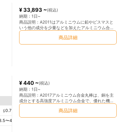
¥ 33,893 ~
(税込)
納期：
1日~
商品説明：
A2011はアルミニウムに鉛やビスマスと
いう他の成分を少量などを加えたアルミニウム合金
です。 少量の鉛やビスマスを加えることによって、
商品詳細
切削性を向上させ強度をより高くしています。 耐食
性に関しては、銅を加えていることもあり低くなり
ます。 主な用途としては、ボリュームシャフト、ネ
ジ部品などに使用されています。
¥ 440 ~
(税込)
納期：
1日~
商品説明：
A2017アルミニウム合金丸棒は、銅を主
成分とする高強度アルミニウム合金で、優れた機械
的特性を持つ素材です。特に航空機や自動車、宇宙
商品詳細
≦0.7
％
Mn
0.40〜1.0
％
Cr
≦0.1
％
Ti
産業など、強度と耐久性が求められる分野で幅広く
使用されています。高い引張強度と優れた耐疲労性
3.5〜4.5
％
Mg
0.40〜0.8
％
Zn
≦0.25
％
を誇り、構造材や機械部品に最適です。また、軽量
でありながら、強度を損なうことなく、精密な加工