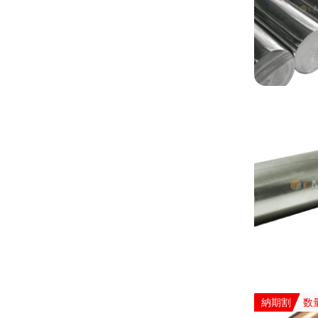
納期割
数