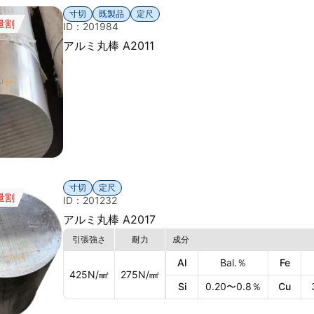
寸切
既製品
定尺
量割
ID：201984
アルミ丸棒 A2011
寸切
定尺
量割
ID：201232
アルミ丸棒 A2017
引張強さ
耐力
成分
Al
Bal.
％
Fe
425
N/㎟
275
N/㎟
Si
0.20〜0.8
％
Cu