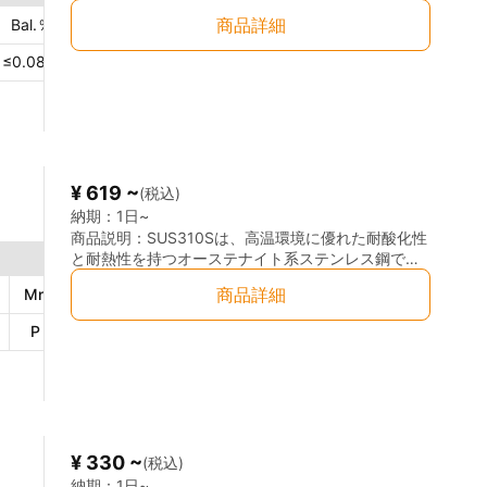
工性を持つ丸棒です。特に機械加工において優れた
商品詳細
Bal.
％
Si
≤1.00
％
P
≤0.045
％
Ni
8.0
性能を発揮し、精密部品や複雑な形状の部品製造に
最適です。SUS304は硫黄を添加しているため、切
≤0.08
％
Mn
≤1.00
％
S
≤0.03
％
Cr
18.
削加工が非常にスムーズで、製造コストの削減にも
寄与します。強い耐食性を持ち、酸や塩水など過酷
な環境でも優れた耐性を発揮します。 ◎優れた加工
性： 硫黄添加により、切削性に優れ、旋盤やフライ
ス盤による加工が容易です。複雑な形状の部品や精
密な寸法が求められる製品に適しています。 ◎耐食
¥ 619 ~
(税込)
性： 酸や塩水に対して非常に高い耐腐食性を持ち、
化学工業や海洋環境での使用に適しています。 ◎高
納期：
1日~
強度と耐久性： 十分な強度を持ちながら、長期間に
商品説明：
SUS310Sは、高温環境に優れた耐酸化性
わたる使用に耐え、耐摩耗性にも優れています。 ◎
と耐熱性を持つオーステナイト系ステンレス鋼で
良好な溶接性： 溶接にも対応可能で、さまざまな業
す。高いクロム（Cr）およびニッケル（Ni）の含有
商品詳細
Mn
2.0
％
S
0.03
％
Cr
24.0〜26.0
％
界で求められる耐久性を提供します。
量により、優れた耐酸化性を発揮し、900℃以上の
高温環境でも使用可能です。耐食性もSUS304より
P
0.045
％
Ni
19.0〜22.0
％
優れており、高温下での強度を必要とする設備や部
品に適しています。 ◎優れた耐熱性：酸化・スケー
ル化に強く、1100℃程度の高温環境でも使用可能。
◎高い耐食性：塩化物環境や酸性雰囲気でも
SUS304より優れた耐食性を持つ。 ◎機械的特性：
高温でも強度を保持し、熱処理や溶接が容易。 ◎耐
¥ 330 ~
(税込)
酸化性：高温でのスケール化を防ぎ、長期間の使用
が可能。
納期：
1日~