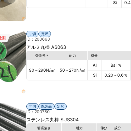
Si
0.
寸切
定尺
量割
ID：200660
アルミ丸棒 A6063
引張強さ
耐力
成分
Al
Bal.
％
90～290
N/㎟
50～270
N/㎟
Si
0.20～0.6
％
寸切
既製品
定尺
ID：200780
ステンレス丸棒 SUS304
引張強さ
耐力
伸び
成分