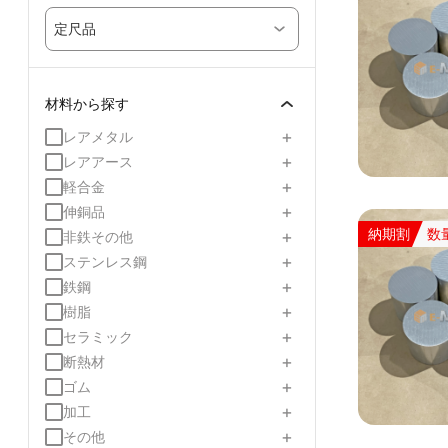
定尺品
材料から探す
+
レアメタル
+
レアアース
+
軽合金
+
伸銅品
納期割
数
+
非鉄その他
+
ステンレス鋼
+
鉄鋼
+
樹脂
+
セラミック
+
断熱材
+
ゴム
+
加工
+
その他