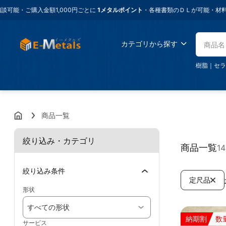
購入金額1,000円ごとに
1メタルポイント
・各種書類のＤＬが可能・材料に困っ
カテゴリから探す
樹脂
｜
セラ
商品一覧
絞り込み・カテゴリ
商品一覧
1
絞り込み条件
定尺品
形状
すべての形状
納期割
数
サービス