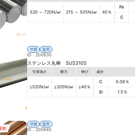
Fe
520 ～ 720
N/㎟
215 ～ 505
N/㎟
40
％
C
寸切
定尺
ID：200830
ステンレス丸棒 SUS310S
引張強さ
耐力
伸び
成分
C
0.08
％
≧520
N/㎟
≧205
N/㎟
≧40
％
Si
1.5
％
寸切
定尺
量割
ID：200940