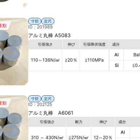
寸切
定尺
量割
ID：201989
アルミ丸棒 A5083
引張強さ
伸び
引張降伏強度
成分
Al
Bal
110～136
N/㎟
≧20
％
≧110
MPa
Si
≦0.
寸切
定尺
量割
ID：202125
アルミ丸棒 A6061
引張強さ
耐力
伸び
成分
Al
310 ～ 430
N/㎟
≧275
N/㎟
12～20
％