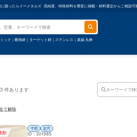
たらイーメタルズ
高純度、特殊材料を豊富に掲載・材料選定からご相談可能・ご購入金
ミック
｜
断熱材
｜
ターゲット材
｜
ステンレス
｜
真鍮 丸棒
43 件あります
全て解除
寸切
定尺
量割
ID：201985