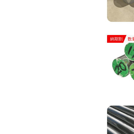
納期割
数