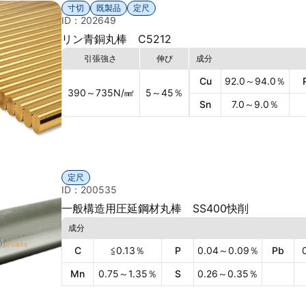
寸切
既製品
定尺
ID：202649
リン青銅丸棒 C5212
引張強さ
伸び
成分
Cu
92.0～94.0
％
390～735
N/㎟
5～45
％
Sn
7.0～9.0
％
定尺
ID：200535
一般構造用圧延鋼材丸棒 SS400快削
成分
C
≦0.13
％
P
0.04～0.09
％
Pb
Mn
0.75～1.35
％
S
0.26～0.35
％