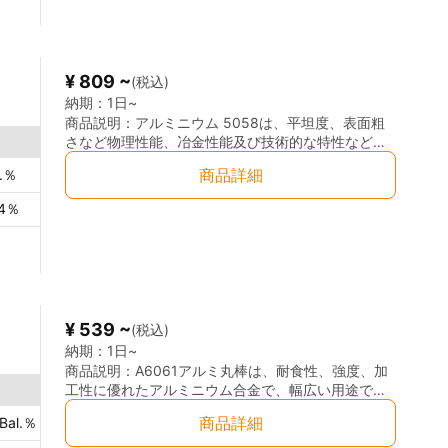
が可能です。 ◎高強度： A2017は非常に高い引張強
度を持ち、過酷な環境下でも高い耐久性を発揮しま
す。特に航空機や自動車の部品に最適です。 ◎耐疲
労性： 優れた耐疲労性により、繰り返し負荷がかか
¥ 809 ~
(税込)
る部分でも長期間使用可能です。 ◎良好な加工性：
高強度を持ちながらも、加工が容易で、精密な形状
納期：
1日~
やサイズに対応できます。 ◎軽量： 軽量でありなが
商品説明：
アルミニウム 5058は、平坦度、表面粗
ら高強度を持ち、軽量化を必要とする設計に最適で
さなど物理性能、冶金性能及び技術的な特性などに
す。 ◎耐腐食性： アルミニウム合金ならではの優れ
焦点をあてて作られています。 特殊な熱処理を経っ
商品詳細
.
％
Cu
≦0.1
％
Zn
≦0.25
％
Ti
≦0.1
た耐腐食性を持ち、特に航空機や海洋環境での使用
て、従来の圧延工程を迂回して、材料に応力が誘起
に適しています。
されないように設計されており、その結果、精度の
4
％
Mg
4.0～4.9
％
Mn
0.1～0.4
％
Cr
0.05～0
高い表面を持つ材料に仕上がり、非常に細かい精度
と高強度の結果を得られています。 特に幅2,000以
上では、精密且つ表面精度の高い材料となります。
厚み、平面度及び表面粗さの検査後、最終的に表面
保護のためにPVC保護膜をつけます。 ユーザー様の
ニーズに応じて、残留応力の低減、表面品質のより
¥ 539 ~
(税込)
よいアルミ合金の板材となります。
納期：
1日~
商品説明：
A6061アルミ丸棒は、耐食性、強度、加
工性に優れたアルミニウム合金で、幅広い用途で使
用される人気の高い素材です。特に、航空宇宙、建
商品詳細
Bal.
％
Fe
≦0.7
％
Mn
≦0.15
％
Cr
0.04
築、自動車、電子機器など、精密な強度と軽量化が
求められる分野に最適です。この合金は、溶接性が