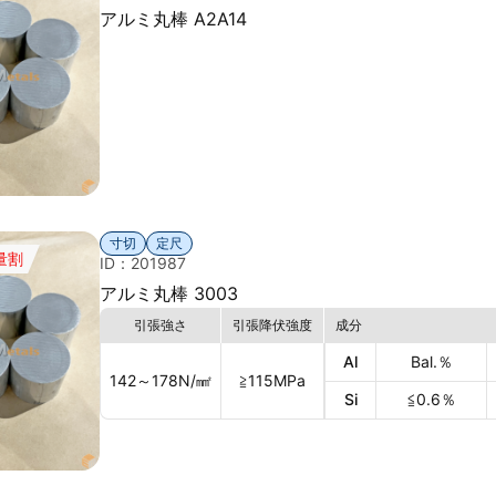
アルミ丸棒 A2A14
寸切
定尺
量割
ID：201987
アルミ丸棒 3003
引張強さ
引張降伏強度
成分
Al
Bal.
％
142～178
N/㎟
≧115
MPa
Si
≦0.6
％