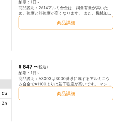
納期：
1日~
商品説明：
2A14アルミ合金は、銅含有量が高いた
め、強度と熱強度が高くなります。 また、機械加工
性、接触溶接、スポット溶接、シーム溶接の性能は
商品詳細
高いですが、アーク溶接とガス溶接の性能に関して
は劣ります。 しかし熱処理を加えれば、この問題は
改善できます。 用途：航空機構造、リベット、トラ
ックホイール、プロペラコンポーネント、およびそ
の他のさまざまな構造部品で広く使用されていま
す。
¥ 647 ~
(税込)
納期：
1日~
商品説明：
A3003は3000番系に属するアルミニウ
ム合金でA1100よりは若干強度が高いです。 マンガ
ンなどを添加し純アルミニウムと同じように加工性
商品詳細
Cu
0.05～0.2
％
Mn
1.0～1.5
％
や耐食性を持たせています。 主な用途としては、建
築材や船舶用材などに使用されています。
Zn
≦0.1
％
Fe
≦0.7
％