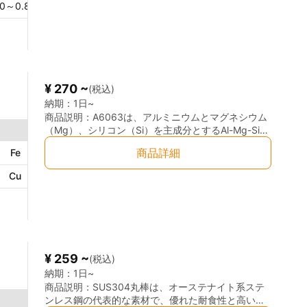
40～0.8
％
Cu
0.15～0.40
％
Mg
0.8～1.2
％
Zn
≦0
良好で、加工も容易なため、加工後の仕上げにも優
れた結果を提供します。A6061は、非常にバランス
の取れた特性を持ち、機械的強度と耐食性を兼ね備
えています。 ◎優れた強度と軽量性： A6061は、優
れた強度を持ちながらも軽量で、重量を削減したい
アプリケーションに最適です。高い引張強度を持
¥ 270 ~
(税込)
ち、過酷な使用環境でも高い耐久性を発揮します。
◎優れた耐食性： 耐腐食性に優れ、湿気や塩水環境
納期：
1日~
下でも安定した性能を維持します。特に、屋外や海
商品説明：
A6063は、アルミニウムとマグネシウム
洋環境での使用にも耐えることができます。 ◎優れ
（Mg）、シリコン（Si）を主成分とするAl-Mg-Si系
た加工性： 加工が非常にしやすく、切削、曲げ、溶
のアルミ合金で、押出成形性に優れた素材です。軽
商品詳細
Fe
≦0.35
％
Mn
≦0.10
％
Cr
≦0.10
％
接、研磨が簡単に行えます。精密な寸法に仕上げる
量でありながら適度な強度と耐食性を持ち、美観に
ことができ、製造コストの削減にも寄与します。 ◎
優れることから建築用材や装飾用途に広く使用され
Cu
≦0.10
％
Mg
0.45～0.9
％
Zn
≦0.10
％
良好な溶接性： 溶接が容易で、溶接後の強度が高
ています。また、陽極酸化処理（アルマイト処理）
く、安定した接合が可能です。これにより、構造部
を施すことで、さらなる耐久性向上が可能です。 ◎
材や組立て部品の製造に広く使用されています。 ◎
優れた押出成形性：加工しやすく、細かな形状の製
耐熱性： 一定の範囲で高温環境にも耐え、機械的特
造が可能。 ◎高い耐食性：屋外や湿気の多い環境で
性を損なうことなく使用できます。 ※径により質別
も耐久性を発揮。 ◎良好な表面仕上げ：陽極酸化処
は異なります。
理により、美しい外観と高い耐候性を実現。 ◎軽量
¥ 259 ~
(税込)
性：強度と軽さのバランスが良く、輸送機器や建築
用途に適している。
納期：
1日~
商品説明：
SUS304丸棒は、オーステナイト系ステ
ンレス鋼の代表的な素材で、優れた耐食性と高い加