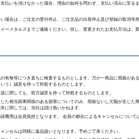
支払いを頂けなかった場合、理由の如何を問わず、支払い済みに至るま
ない場合は、ご注文の受付停止、ご注文品の出荷停止及び登録の取消等
社イーメタルズまでご連絡ください。但し、変更されたお支払方法は、
疵の有無等につき直ちに検査するものとします。万が一商品に瑕疵があ
という）誠意を持って対処するものとします。
発送に関しても、双方誠意を持って対処するものとします。
生じた相当因果関係のある損害についてのみ、瑕疵ないし欠陥が生じた
損失に関しては、当社は請け負いかねます。
諸費用は会員負担となります。 会員の都合によるキャンセルについて
キャンセルは同様に返品扱いとなります。予めご了承ください。