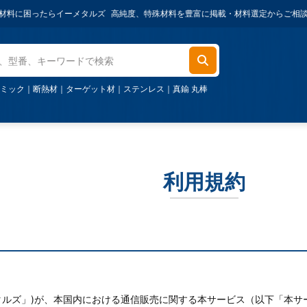
困ったらイーメタルズ
高純度、特殊材料を豊富に掲載・材料選定からご相談可能・ご
ミック
｜
断熱材
｜
ターゲット材
｜
ステンレス
｜
真鍮 丸棒
利用規約
メタルズ」)が、本国内における通信販売に関する本サービス（以下「本