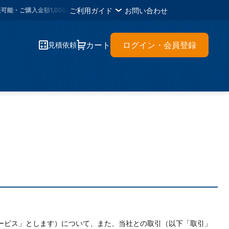
ご利用ガイド
お問い合わせ
購入金額1,000円ごとに
1メタルポイント
・各種書類のＤＬが可能・材料に困った
カート
ログイン・会員登録
見積依頼
サービス」とします）について、また、当社との取引（以下「取引」