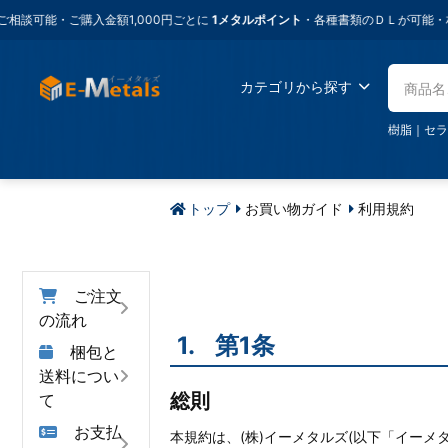
・ご購入金額1,000円ごとに
1メタルポイント
・各種書類のＤＬが可能・材料に
カテゴリから探す
樹脂
｜
セラ
トップ
お買い物ガイド
利用規約
お買い物ガイ
ド
ご注文
の流れ
1.
第1条
梱包と
送料につい
総則
て
お支払
本規約は、(株)イーメタルズ(以下「イー