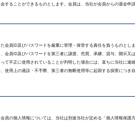
退会することができるものとします。会員は、当社が会員からの退会申
た会員ID及びパスワードを厳重に管理・保管する責任を負うものとし
、会員ID及びパスワードを第三者に譲渡、売買、承継、貸与、開示又
よって不正に使用されていることが判明した場合には、直ちに当社に連
分、使用上の過誤・不手際、第三者の無断使用等に起因する損害につき
た会員の個人情報については、当社は別途当社が定める「個人情報保護