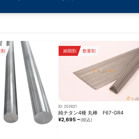
量割
納期割
数量割
ID: 202621
純チタン4種 丸棒 F67-GR4
¥2,695 ~
(税込)