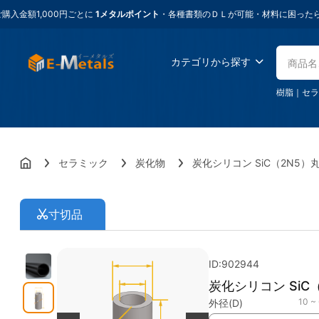
,000円ごとに
1メタルポイント
・各種書類のＤＬが可能・材料に困ったらイーメ
カテゴリから探す
樹脂
｜
セラ
セラミック
炭化物
炭化シリコン SiC（2N5）
寸切品
ID:902944
炭化シリコン SiC
10 ~
外径(D)