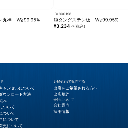
ID: 900198
棒 - W≧99.95%
純タングステン板 - W≧99.95%
¥3,234 ~
)
(税込)
ド
E-Metalsで販売する
キャンセルについて
出店をご希望される方へ
ダウンロード方法
出店規約
会社について
流れ
会社案内
について
採用情報
について
料について
変更について