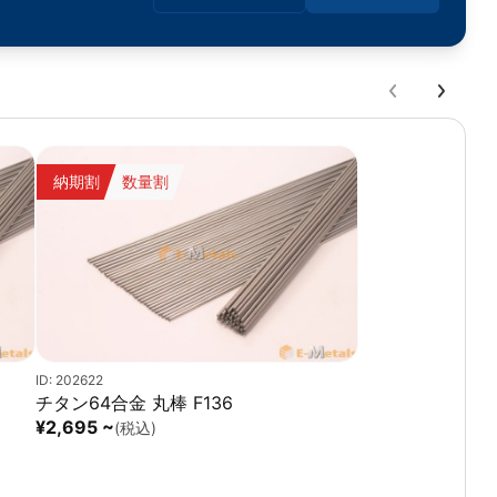
丸パイプ形状は、絶縁管・保護スリーブ・耐熱部材・ガイド
部品・耐摩耗ライナーなど、幅広い用途に対応可能です。
半導体関連設備、電子材料加工、精密機械部品、工業用耐摩
耗部材など、高い耐久性と寸法安定性が求められる分野に適
した高性能セラミック丸パイプです。
特長
納期割
数量割
◎高純度炭化シリコン（SiC / 2N5）
高品質ファインセラミックス材料を使用しています。
◎高硬度・優れた耐摩耗性
摩耗環境下でも長寿命化に貢献します。
◎優れた耐熱性・高温安定性
高温環境下でも安定した性能を維持します。
ID: 202622
チタン64合金 丸棒 F136
◎耐酸化性・耐薬品性
¥2,695 ~
(税込)
過酷な化学環境下でも使用可能です。
◎低熱膨張・高寸法安定性