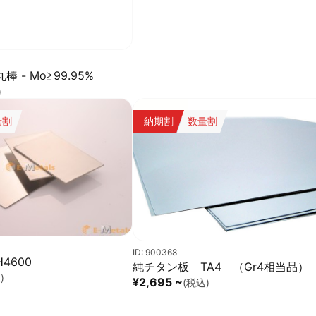
 - Mo≧99.95%
)
量割
納期割
数量割
ID: 900368
4600
純チタン板 TA4 （Gr4相当品）
)
¥2,695 ~
(税込)