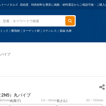
タルズ
高純度、特殊材料を豊富に掲載・材料選定からご相談可能・ご購入金額1,00
ミック
｜
断熱材
｜
ターゲット材
｜
ステンレス
｜
真鍮 丸棒
丸パイプ
（2N5）丸パイプ
 600mm
2.5 ~ 50mm
20 ~ 700mm
肉厚(T)
長さ(L)