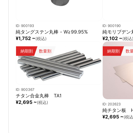
ID: 900193
ID: 900190
純タングステン丸棒 - W≧99.95%
純モリブデン丸棒
¥1,752 ~
¥2,102 ~
(税込)
(税込
納期割
数量割
納期割
数
ID: 900367
チタン合金丸棒 TA1
¥2,695 ~
(税込)
ID: 202623
純チタン板 H
¥2,695 ~
(税込