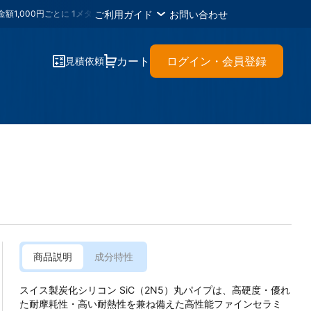
ご利用ガイド
お問い合わせ
0円ごとに
1メタルポイント
・各種書類のＤＬが可能・材料に困ったらイーメタルズ
カート
ログイン・会員登録
見積依頼
商品説明
成分特性
スイス製炭化シリコン SiC（2N5）丸パイプは、高硬度・優れ
た耐摩耗性・高い耐熱性を兼ね備えた高性能ファインセラミ