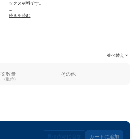
ックス材料です。
スイスの高度な精密加工技術と厳格な品質管理のもと製造さ
続きを読む
れており、均一な材料品質・高い寸法精度・優れた表面品質
を実現しています。
本製品は受注生産（Made-to-Order）に対応しており、用途
に応じた外径・内径・長さ・仕様のカスタマイズが可能で
す。各種サイズ・特注仕様についてもお気軽にお問い合わせ
並べ替え
ください。
炭化シリコン（SiC）は、ファインセラミックス材料の中でも
注文数量
その他
特に高い硬度と優れた耐摩耗性を有しており、高温環境下で
(単位)
も安定した性能を維持します。また、優れた耐熱性・耐酸化
性・耐薬品性を兼ね備えているため、過酷な使用環境下でも
高い信頼性を発揮します。
さらに、低熱膨張特性と高い熱伝導性を有しているため、温
度変化の大きい環境下でも優れた寸法安定性を維持します。
軽量かつ高強度である点も特長であり、半導体関連設備・精
密加工用途・耐摩耗用途など幅広い分野で使用されていま
す。
見積依頼に追加
カートに追加