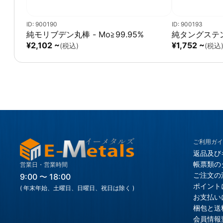
ID: 900190
ID: 900193
純モリブデン丸棒 - Mo≧99.95%
純タングステン丸
¥2,102 ~
¥1,752 ~
(税込)
(税込
ご利用ガイ
返品及び
帳票類の
営業日・営業時間
ご注文の
9:00 〜 18:00
ポイント
( 年末年始、土曜日、日曜日、祝日は除く )
お支払い
梱包と送
会員情報