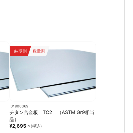
温度変化環境下でも高い寸法安定性を維持します。
◎高い熱伝導性
熱制御用途にも適しています。
◎軽量・高強度
高負荷用途にも対応可能です。
納期割
数量割
◎高密度材料
密度：約3.1 g/cm³
◎丸パイプ形状による高い加工汎用性
スリーブ・絶縁管・耐摩耗用途などに対応可能です。
◎スイス製精密セラミックス
高い品質安定性と加工精度を有しています。
ID: 900369
チタン合金板 TC2 （ASTM Gr9相当
品）
¥2,695 ~
(税込)