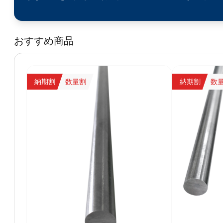
おすすめ商品
納期割
数量割
納期割
数