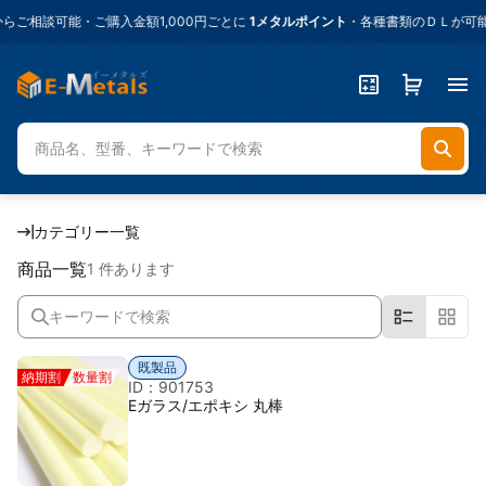
ご相談可能・ご購入金額1,000円ごとに
1メタルポイント
・各種書類のＤＬが可能
カテゴリー一覧
商品一覧
1 件あります
既製品
納期割
数量割
ID：901753
Eガラス/エポキシ 丸棒