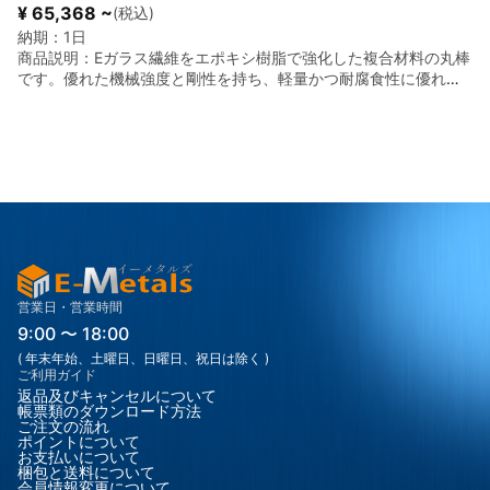
¥ 65,368 ~
(税込)
納期：
1日
商品説明：
Eガラス繊維をエポキシ樹脂で強化した複合材料の丸棒
です。優れた機械強度と剛性を持ち、軽量かつ耐腐食性に優れて
います。電気絶縁性にも優れ、耐熱性・寸法安定性も高いため、
電子部品、構造部材、精密治具、模型作成など幅広い用途で使用
可能です。加工性も良好で、切削・穴あけ・研磨などの二次加工
にも対応できます。 ■ 主な用途 電子部品、構造補強材、精密治
具、模型作成、絶縁部材 など ■ 材質 Eガラス繊維強化エポキシ樹
脂（FRP） ■ 比重（密度） 約1.8–2.0 g/cm³（含有ガラス繊維量
に依存） ■ 使用温度範囲 約-40℃～+120℃（連続使用温度）
営業日・営業時間
9:00 〜 18:00
( 年末年始、土曜日、日曜日、祝日は除く )
ご利用ガイド
返品及びキャンセルについて
帳票類のダウンロード方法
ご注文の流れ
ポイントについて
お支払いについて
梱包と送料について
会員情報変更について