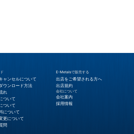
ド
E-Metalsで販売する
キャンセルについて
出店をご希望される方へ
ダウンロード方法
出店規約
会社について
流れ
会社案内
について
採用情報
について
料について
変更について
質問