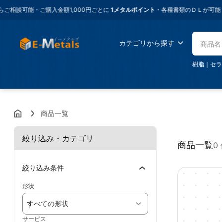
談可能・ご購入金額1,000円ごとに
1メタルポイント
・各種書類のＤＬが可能・
カテゴリから探す
樹脂
｜
セラ
商品一覧
絞り込み・カテゴリ
商品一覧
0
絞り込み条件
形状
すべての形状
サービス