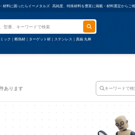
材料に困ったらイーメタルズ
高純度、特殊材料を豊富に掲載・材料選定からご相談可
ミック
｜
断熱材
｜
ターゲット材
｜
ステンレス
｜
真鍮 丸棒
 件あります