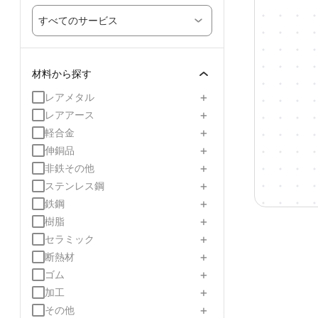
すべてのサービス
材料から探す
+
レアメタル
+
レアアース
+
軽合金
+
伸銅品
+
非鉄その他
+
ステンレス鋼
+
鉄鋼
+
樹脂
+
セラミック
+
断熱材
+
ゴム
+
加工
+
その他