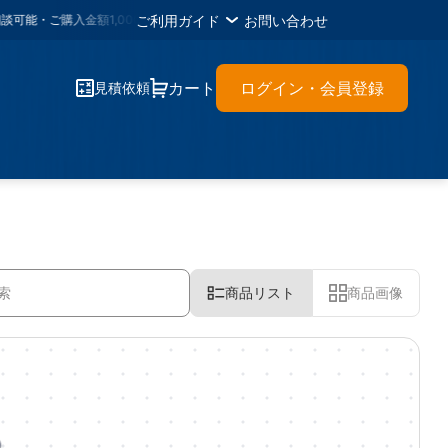
ご利用ガイド
お問い合わせ
能・ご購入金額1,000円ごとに
1メタルポイント
・各種書類のＤＬが可能・材料に
カート
ログイン・会員登録
見積依頼
商品リスト
商品画像