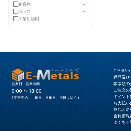
+
化合物
+
ガラス
+
工業用油剤
ご利用ガイ
返品及び
帳票類の
営業日・営業時間
ご注文の
9:00 〜 18:00
ポイント
( 年末年始、土曜日、日曜日、祝日は除く )
お支払い
梱包と送
会員情報
よくある