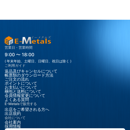
潤滑性がある 3. 主な種類 ・窒化ホウ素にはいくつかの結晶構造
があります。 種類 特徴： h-BN（六方晶） 一番一般的、潤滑性あ
り c-BN（立方晶） 非常に硬い（ダイヤモンドに近い） t-BN 中
間構造
営業日・営業時間
9:00 〜 18:00
( 年末年始、土曜日、日曜日、祝日は除く )
ご利用ガイド
返品及びキャンセルについて
帳票類のダウンロード方法
ご注文の流れ
ポイントについて
お支払いについて
梱包と送料について
会員情報変更について
よくある質問
E-Metalsで販売する
出店をご希望される方へ
出店規約
会社について
会社案内
採用情報