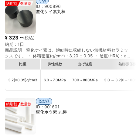
寸切
納期割
数量割
品質を実現しています。 本製品は受注生産（Made-to-Order）に
ID：900896
対応しており、用途に応じたサイズ・仕様のカスタマイズが可能
窒化ケイ素丸棒
です。各種サイズ・特注仕様についてもお気軽にお問い合わせく
ださい。 窒化ケイ素（Si₃N₄）は、ファインセラミックス材料の
中でも特に高い強度と靭性を有しており、軽量でありながら優れ
た耐摩耗性を発揮します。また、優れた耐熱衝撃性を有している
¥ 323 ~
(税込)
ため、急激な温度変化環境下でも安定した性能を維持します。 さ
納期：
1日
らに、低密度・高強度・優れた耐腐食性を兼ね備えており、高速
商品説明：
窒化ケイ素は、焼結時に収縮しない無機材料セラミッ
回転用途や高負荷用途、精密用途などに適した先進セラミックス
クスです。 ・ 体積密度(g/cm³)：3.20 ± 0.05 ・ 硬度(HRA)：≥
材料です。電気絶縁性にも優れているため、半導体関連設備や電
90 ・ 断裂靭性(MPa·m¹ᐟ²)：6.0 ～ 7.0 ・ 抗弯強度(曲げ強度)
子機器用途にも使用されています。 丸棒形状は、精密シャフト・
比重
弾性係数
曲げ強度
熱膨張係
(MPa)：700 ～ 800 ・ 熱膨張係数（室温～500℃）×10⁻⁶
耐摩耗部品・絶縁部品・機械加工部品など、幅広い加工用途に対
℃： 3.0 ～ 3.2 ・ 絶縁破壊電圧(kV)：＞10 ・ 圧縮強度
応可能です。 半導体関連設備、ベアリング関連部品、測定機器、
MPa：≥ 1500 ・ 熱伝導率W/(m·K)：15 ～ 20 窒化ケイ素は非常
バルブ部品、精密機械部品など、高い信頼性と耐久性が求められ
3.2(±0.05)
g/cm3
6.0～7.0
MPa
700～800
MPa
3.0 ～ 3.2
(0～100
に強く、特にホットプレスされた窒化ケイ素は世界で最も硬い物
る分野に適した高性能セラミック丸棒です。 特長 ◎高純度窒化ケ
質の 一つとも言われています。 高強度、低密度、高温耐性などの
イ素（Si₃N₄ / 2N） 高品質ファインセラミックス材料を使用して
特性を備えています。 窒化ケイ素の特性の多くはSi3N4構造によ
います。 ◎高強度・高靭性 割れや欠けに強く、高負荷用途にも対
既製品
るものです。 Si3N4 は、α と β の 二つ結晶構造があり、どちら
応可能です。 ◎優れた耐摩耗性 摩耗環境下でも長寿命化に貢献し
納期割
数量割
ID：901601
も六方晶です。 その分解温度は空気中では 1800℃、110MPa の
ます。 ◎優れた耐熱衝撃性 急激な温度変化環境下でも安定した性
窒化ホウ素 丸棒
窒素中では 1850℃ です。 Si3N4は熱膨張係数が低く、熱伝導率
能を維持します。 ◎軽量・高強度 高速回転用途にも適していま
が高いため、耐熱衝撃性に優れています。 ホットプレスされた窒
す。 ◎優れた耐腐食性 化学環境下でも使用可能です。 ◎高い電
化ケイ素焼結体は、1000℃に加熱した後、冷水中に入れても壊れ
気絶縁性 電子機器・半導体用途にも適しています。 ◎高密度材料
ません。 あまり高温でなければ、Si3N4 は高い強度と耐衝撃性を
密度：約3.2 g/cm³ ◎丸棒形状による高い加工汎用性 精密加工・