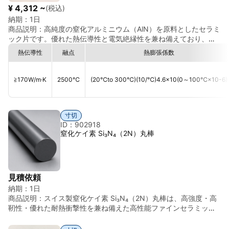
状 丸棒 密度 約2.9 g/cm³ 特徴 切削加工可能、高熱伝導率、電気
¥ 4,312 ~
(税込)
絶縁性、耐熱性
納期：
1日
商品説明：
高純度の窒化アルミニウム（AlN）を原料としたセラミ
ック片です。優れた熱伝導性と電気絶縁性を兼ね備えており、電
子部品や高温環境下での放熱用途に最適です。
熱伝導性
融点
熱膨張係数
≧170
W/m·K
2500
℃
(20℃to 300℃)(10/℃)4.6×10
(0～100℃×10-6)
寸切
ID：902918
窒化ケイ素 Si₃N₄（2N）丸棒
見積依頼
納期：
1日
商品説明：
スイス製窒化ケイ素 Si₃N₄（2N）丸棒は、高強度・高
靭性・優れた耐熱衝撃性を兼ね備えた高性能ファインセラミック
ス材料です。 スイスの高度な精密加工技術と厳格な品質管理のも
と製造されており、均一な材料品質・高い寸法精度・優れた表面