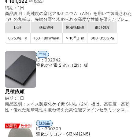
¥ 161,522 ~
(税込)
納期：
1日
商品説明：
高純度の窒化アルミニウム（AlN）を用いて製造された
当社の丸板は、先端分野で求められる高度な性能を備えたプレミ
アムセラミック材料です。AlN は本質的に金属並みの優れた熱伝
比熱
熱伝導性
体積抵抗値
曲げ強度
導性と、高度な電気絶縁性を同時に兼ね備えており、「発熱を確
実に逃がしながら、高電圧や高周波を安全に扱いたい」という要
0.75
J/g・K
150–180
W/m·K
> 10¹²
Ω･m
300–350
GPa
求がある環境で圧倒的に選ばれています。 この丸板は、厳格な原
料管理と最適化された焼結・ホットプレス工程により、均質で緻
密な微細構造を実現しています。そのため、放熱・絶縁性能に加
寸切
えて、機械的強度、耐摩耗性、耐熱衝撃性にも優れ、極めて過酷
ID：902942
窒化ケイ素 Si₃N₄（2N）板
な条件でも高い信頼性を保持します。また、AlN 特有の低熱膨張
特性により、シリコンなどの電子材料との熱膨張差が小さく、精
密電子部品や半導体パッケージに利用した際に変形や応力が生じ
にくいことも大きな特徴です。 さらに、丸板形状は熱源の中心配
置や均一放熱が求められるデバイス設計に最適で、LED、パワー
見積依頼
モジュール、RF デバイス、センサーなど、幅広い用途に対応でき
納期：
1日
る汎用性を持っています。加工精度の高い仕上げや、用途に応じ
商品説明：
スイス製窒化ケイ素 Si₃N₄（2N）板は、高強度・高靭
た表面処理・研磨にも対応しており、ユーザーのシステム要求に
性・優れた耐摩耗性を兼ね備えた高性能ファインセラミックス材
合わせた高い適合性を発揮します。 高純度であることは、コンタ
料です。 窒化ケイ素は、軽量でありながら高い機械的強度を有し
ミネーションの抑制、真空装置での安定運用、薄膜形成プロセス
ており、耐熱衝撃性にも優れています。半導体関連設備・精密機
既製品
での信頼性向上にも寄与し、半導体製造装置・光学装置・高性能
納期割
数量割
械部品・耐摩耗部材などに適しています。 特長 ◎高純度窒化ケイ
ID：300309
電子ユニットなど、品質要求の厳しい産業分野でも安心してお使
素（Si₃N₄ / 2N） ◎高強度・高靭性 ◎優れた耐摩耗性 ◎耐熱衝撃
窒化シリコン - Si3N4(2N5)
いいただけます。 当社の窒化アルミニウム丸板は、熱・電気・機