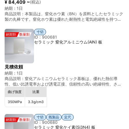
備えていますが、1200 ℃を超えると使用時間が増加するにつれ
耐摩耗用途にも対応可能です。 ◎スイス製精密セラミックス 高い
¥ 84,409 ~
(税込)
て損傷し、強度が低下します。 1450 ℃を超えると疲労損傷が発
品質安定性と加工精度を有しています。
納期：
1日
生しやすくなるため、Si3N4 が動作します。 通常使用MAX温度は
商品説明：
本製品は、窒化ホウ素（BN）を原料としたセラミック
1300℃ を超えません。 Si3N4は、密度が低く、鋼や工業用超耐
製の丸棒です。窒化ホウ素は優れた耐熱性と電気絶縁性を持つ材
熱合金鋼に比べてはるかに軽いため、高強度、低密度、高温が要
料として知られており、高温環境下でも安定した性能を維持する
求される材料に合金鋼の代替としてSi3N4 セラミックスが多く使
ことが特徴です。また、熱伝導性にも優れており、熱衝撃に強い
寸切
用されております。 窒化ケイ素の製造方法： シリコン粉末を原料
納期割
数量割
性質を持っています。 さらに、窒化ホウ素は自己潤滑性を持つた
ID：900681
として、通常の成型法により所定の形状に成形した後、窒素中
め、摩擦係数が低く、摺動部材や離型部材としても利用されるこ
セラミック 窒化アルミニウム(AlN) 板
1200℃の高温で予備窒化処理を行い、シリコン粉末の一部が窒素
とがあります。化学的安定性にも優れており、多くの化学薬品に
と反応してシリコンを生成します。この時点でブランク全体はす
対して耐性を持つため、厳しい環境下での使用にも適していま
でにある程度の強度を持っています。 次に、１３５０℃〜１４５
す。 丸棒形状のため、機械加工や研究・試験材料としても扱いや
０℃の高温炉で２回目の窒化を行い、窒化シリコンを反応させま
すく、半導体装置部品、絶縁部材、耐熱部材、研究開発用途など
す。ホットプレス焼結により、理論密度99%の窒化ケイ素を製造
見積依頼
幅広い分野で使用されています。 密度（Density）：約 1.9 ～ 2.1
できます。 窒化ケイ素の用途： 1. 冶金産業では、るつぼ、マッフ
納期：
1日
g/cm³
ル炉、バーナー、発熱体固定具、鋳型、アルミニウム導管、熱電
商品説明：
窒化アルミニウムセラミック基板は、優れた熱伝導
対保護スリーブ、アルミニウム電解槽ライニング、その他の熱機
性、低い比誘電率および誘電正接、信頼性の高い絶縁特性、さら
器コンポーネントを製造してます。 2. 機械製造業界では、高速旋
に優れた機械特性を有し、無毒で高温環境や化学腐食にも強い材
曲げ強度
比重
削工具、ベアリング、金属部品の熱処理用サポート、ローター エ
料です。 高熱伝導率・高強度など、熱特性、機械特性および電気
ンジン スクレーパー、ガス タービン ガイド ベーン、タービン ブ
特性において非常に優れています。
350
MPa
3.3
g/cm3
レードを製造しています。 3. ボールバルブ、ポンプ本体、シーリ
ングセラミックリング、フィルター、熱交換器部品、固定化触媒
単体、燃焼ボート、蒸発皿として化学工業で使用されます。 4. 半
寸切
既製品
定尺
納期割
数量割
導体、航空、原子力などの産業においては、スイッチング回路基
ID：900680
板、フィルムコンデンサ、高温や急激な温度変化に耐える電気絶
セラミック 窒化ケイ素(Si3N4) 板