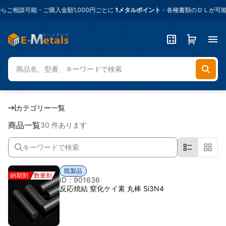
談可能・ご購入金額1,000円ごとに
1メタルポイント
・各種書類のＤＬが可能・
カテゴリー一覧
商品一覧
30 件あります
既製品
納期割
数量割
ID：901636
反応焼結 窒化ケイ素 丸棒 Si3N4