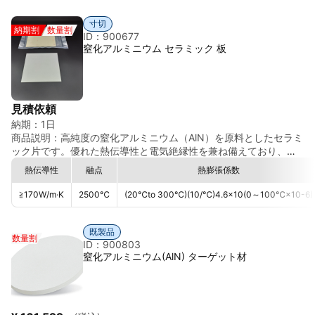
インセラミックス材料です。 窒化アルミニウムは、放熱性能が求
工業・電子用途向け標準純度 ・高性能電子用途では 3N以上 指
められる電子部品・半導体関連用途に適しており、低熱膨張特性
定あり ・酸素含有量の管理が重要
寸切
納期割
数量割
によって高精度用途にも対応可能です。 特長 ◎高純度窒化アルミ
ID：900677
ニウム（AlN / 2N） ◎高熱伝導性 ◎優れた電気絶縁性 ◎低熱膨
窒化アルミニウム セラミック 板
張・高寸法安定性 ◎耐熱性 ◎耐腐食性 ◎スイス製精密セラミッ
クス
見積依頼
納期：
1日
商品説明：
高純度の窒化アルミニウム（AlN）を原料としたセラミ
ック片です。優れた熱伝導性と電気絶縁性を兼ね備えており、電
子部品や高温環境下での放熱用途に最適です。
熱伝導性
融点
熱膨張係数
≧170
W/m·K
2500
℃
(20℃to 300℃)(10/℃)4.6×10
(0～100℃×10-6)
既製品
数量割
ID：900803
窒化アルミニウム(AlN) ターゲット材