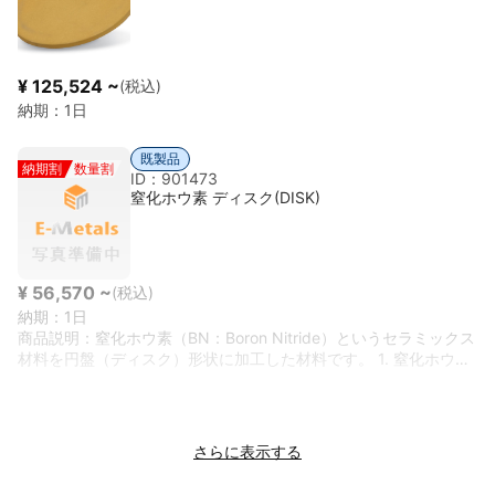
主な物性（参考値） ・理論密度 約 5.4 g/cm³ ・融点 約
2,950 ℃ ・硬度 非常に高い（Hv 約 2,000） ・電気特性 導
電性あり ・化学安定性 非常に高い ■ 特徴 ・高硬度・耐摩耗
性 ・耐熱性・耐酸化性（高温下では酸化） ・導電性を持つセ
¥ 125,524 ~
(税込)
ラミックス ・金色外観で装飾性も高い ■ 主な用途 ・PVD・
納期：
1日
CVDコーティング膜 ・切削工具・金型コーティング ・スパッ
タリングターゲット ・装飾用途（時計、建材） ・電子部品・
拡散バリア層 ■ 2N5グレードの位置づけ ・工業用途向けの標
既製品
納期割
数量割
準純度 ・コーティング・工具用途では十分 ・半導体用途では
ID：901473
3N以上 指定される場合あり
窒化ホウ素 ディスク(DISK)
¥ 56,570 ~
(税込)
納期：
1日
商品説明：
窒化ホウ素（BN：Boron Nitride）というセラミックス
材料を円盤（ディスク）形状に加工した材料です。 1. 窒化ホウ素
（BN）は、 窒化ホウ素は ホウ素（B）と窒素（N）からなるセラ
ミックス材料です。 ・化学式 BN ・比重 約2.1～2.3 g/cm³ ・融
点 約 3000℃以上（分解温度） ・分類 セラミックス 2. 主な特徴
・耐熱性 非常に高い ・電気特性 絶縁体 ・熱伝導性 比較的高い ・
さらに表示する
化学安定性 良い ・潤滑性 良い 特に 「白いグラファイト」 と呼ば
れることがあります。 理由： ・グラファイトと似た結晶構造 ・