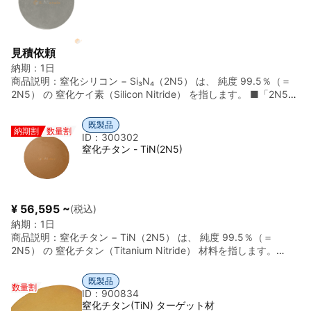
性 ◎軽量・高強度 ◎耐腐食性・電気絶縁性 ◎スイス製精密セラ
械の各特性をバランスよく備えた高機能材料として、装置メーカ
ミックス
ー、部品メーカー、材料研究機関など、幅広いお客様から高い評
価をいただいております。高い信頼性、安定品質、そして用途に
応じた柔軟なカスタマイズ性により、次世代デバイス開発や既存
見積依頼
製品の性能向上に貢献いたします。
納期：
1日
商品説明：
窒化シリコン − Si₃N₄（2N5） は、 純度 99.5％（＝
2N5） の 窒化ケイ素（Silicon Nitride） を指します。 ■「2N5」
の意味 ・2N5 = 99.5％ ・不純物総量：0.5％以下 ・表記
例：Si₃N₄ ≥ 99.5% ■ 窒化シリコン（Si₃N₄）とは ・化学式：
既製品
納期割
数量割
Si₃N₄ ・英語名：Silicon Nitride ・分類：非酸化物系セラミッ
ID：300302
クス ・外観：灰白色粉末、焼結体（板・ボール・ベアリングな
窒化チタン - TiN(2N5)
ど） ■ 結晶構造 ・α-Si₃N₄：微粒・焼結性良好 ・β-Si₃N₄：
柱状結晶・高靱性 ※ 構造用セラミックスでは β相主体 が一般的
■ 主な物性（参考値） ・理論密度 約 3.2 g/cm³ ・融点 分解
温度 約 1,900 ℃ ・硬度 非常に高い ・破壊靱性 高い ・電
¥ 56,595 ~
(税込)
気特性 絶縁体 ・熱衝撃性 非常に優れる ■ 特徴 ・高強度・高
納期：
1日
靱性 ・耐摩耗性・耐疲労性 ・優れた耐熱衝撃性 ・軽量
商品説明：
窒化チタン − TiN（2N5） は、 純度 99.5％（＝
（高比強度） ・耐食性が高い ■ 主な用途 ・ベアリング・転
2N5） の 窒化チタン（Titanium Nitride） 材料を指します。
動体 ・エンジン・タービン部品 ・半導体製造装置部材 ・
■「2N5」の意味 ・2N5 = 99.5％ ・不純物総量：0.5％以下
溶融金属用部材 ・スパッタリング・蒸着材料 ■ 2N5グレード
・表記例：TiN ≥ 99.5% ■ 窒化チタン（TiN）とは ・化学
の位置づけ ・構造部材向けの標準純度 ・半導体用途では 3N
既製品
数量割
式：TiN ・英語名：Titanium Nitride ・分類：遷移金属窒化物
以上 指定あり ・不純物（酸素・金属元素）管理が重要
ID：900834
（セラミックス） ・外観：金色の金属光沢（薄膜・焼結体） ■
窒化チタン(TiN) ターゲット材