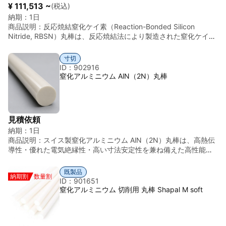
¥ 111,513 ~
(税込)
納期：
1日
商品説明：
反応焼結窒化ケイ素（Reaction-Bonded Silicon
Nitride, RBSN）丸棒は、反応焼結法により製造された窒化ケイ素
（Si₃N₄）セラミック材料を丸棒形状に加工した製品である。 本
材料は、高い耐熱性、優れた耐摩耗性、耐腐食性、高強度および
寸切
軽量性を兼ね備えており、熱衝撃や化学腐食に対しても優れた安
ID：902916
定性を示す。また、機械加工性も比較的良好で、精密部品の製作
窒化アルミニウム AlN（2N）丸棒
にも適している。 丸棒形状で供給され、高温機械部品、精密機械
部品、耐摩耗部品、研究用途、化学装置部材などで使用される。
基本情報 項目 内容 材料 窒化ケイ素（Si₃N₄）反応焼結体 形状 丸
棒 密度 約3.1 g/cm³ 特徴 高耐熱性、高強度、耐摩耗性、耐腐食
見積依頼
性、軽量性
納期：
1日
商品説明：
スイス製窒化アルミニウム AlN（2N）丸棒は、高熱伝
導性・優れた電気絶縁性・高い寸法安定性を兼ね備えた高性能フ
ァインセラミックス材料です。 スイスの高度な精密加工技術と厳
格な品質管理のもと製造されており、均一な材料品質・高い寸法
既製品
納期割
数量割
精度・優れた表面品質を実現しています。 本製品は受注生産
ID：901651
（Made-to-Order）に対応しており、用途に応じたサイズ・仕様
窒化アルミニウム 切削用 丸棒 Shapal M soft
のカスタマイズが可能です。各種サイズ・特注仕様についてもお
気軽にお問い合わせください。 窒化アルミニウム（AlN）は、フ
ァインセラミックス材料の中でも特に高い熱伝導率を有してお