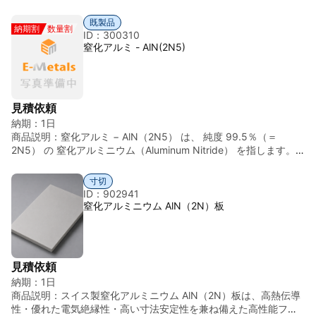
soft ディスクです。 セラミックス特有の「加工の難しさ」を克服
し、汎用工作機械による複雑な形状創成を可能にしました。シリ
既製品
納期割
数量割
コンに近似した熱膨張特性と、1,000°Cに耐える高い熱安定性を
ID：300310
活かし、パワー半導体の熱管理から真空装置内の高精度パーツま
窒化アルミ - AlN(2N5)
で、試作・量産を問わず設計者の自由度を最大限に引き出しま
す。 主な用途例： 半導体製造装置: 高真空内のヒーター支持ディ
スク、静電チャックの絶縁パーツ。 パワーデバイス: 高出力レー
ザーダイオードのヒートシンク（放熱ディスク）、絶縁基板。 真
見積依頼
空装置: 真空蒸着装置の防護板、マイクロ波導入窓の絶縁体。 電
納期：
1日
子部品検査: バーンイン試験やプローブカード用の耐熱・絶縁・放
商品説明：
窒化アルミ − AlN（2N5） は、 純度 99.5％（＝
熱治具。
2N5） の 窒化アルミニウム（Aluminum Nitride） を指します。
■「2N5」の意味 ・2N5 = 99.5％ ・不純物総量：0.5％以下
・表記例：AlN ≥ 99.5% ■ 窒化アルミニウム（AlN）とは ・
寸切
化学式：AlN ・英語名：Aluminum Nitride ・分類：非酸化物
ID：902941
系セラミックス ・外観：白色～灰白色粉末、焼結体（基板・
窒化アルミニウム AlN（2N）板
板・坩堝など） ■ 主な物性（参考値） ・ ・論密度 約 3.26
g/cm³ ・融点 昇華・分解 約 2,200 ℃ ・熱伝導率 非常に高い
（～170 W/m·K） ・電気特性 優れた絶縁体 ・誘電率 約 8～
9 ■ 特徴 ・高熱伝導 × 電気絶縁 ・低熱膨張率（Siに近い）
見積依頼
・耐熱・耐食性 ・半導体装置材料に最適 ※ 水分と反応しや
納期：
1日
すく、吸湿に注意が必要 ■ 主な用途 ・放熱基板・絶縁基板
商品説明：
スイス製窒化アルミニウム AlN（2N）板は、高熱伝導
・パワー半導体用基板 ・LED基板 ・半導体製造装置部材
性・優れた電気絶縁性・高い寸法安定性を兼ね備えた高性能ファ
・スパッタリングターゲット ■ 2N5グレードの位置づけ ・