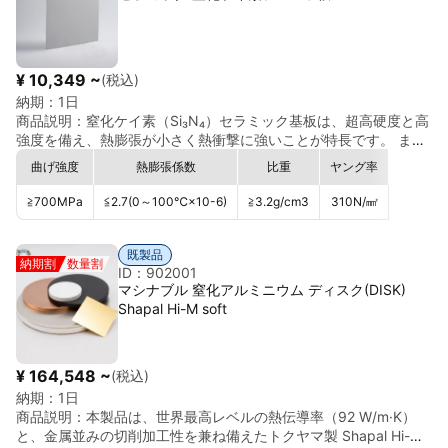
縁体、レーダーワイヤーカバー、ミサイル尾翼ノズル、サポー
ト、アイソレーターなどの製造に使用されます。 5.製薬業界の人
工関節として使用できます。 窒化ケイ素のメリット： 1． 高強
度・高硬度： 窒化ケイ素セラミックスはダイヤモンドに近い極め
¥ 10,349 ~
(税込)
て高い硬度・強度を有し、優れた 耐摩耗性・耐傷性を示し、高摩
納期：
1日
耗・高負荷環境に適しています。 2． 優れた耐熱性： 窒化ケイ素
商品説明：
窒化ケイ素（Si₃N₄）セラミック基板は、超高硬度と高
セラミックスは、熱膨張係数が低く、熱伝導性に優れ、高温環境
強度を備え、熱膨張が小さく熱衝撃に強いことが特長です。 ま
下でも物理的・機械的特性を維持できます。 3． 優れた化学的安
た、高温環境下でも優れた機械特性を維持し、耐酸化性や耐熱腐
定性： 窒化ケイ素セラミックは、多くの化学媒体や酸、アルカリ
曲げ強度
熱膨張係数
比重
ヤング率
食性に優れ、摩擦係数も低いため、高い信頼性が求められる用途
に対して高い耐食性を備えており、化学工業や腐食環境での用途
に最適です。 ・ 体積密度(g/cm³)：3.20 ± 0.05 ・ 硬度(HRA)：≥
に適しています。 4． 優れた絶縁特性： 窒化ケイ素セラミックは
≧700
MPa
≦2.7
(0～100℃×10-6)
≧3.2
g/cm3
310
N/㎟
90 ・ 断裂靭性(MPa·m¹ᐟ²)：6.0 ～ 7.0 ・ 抗弯強度(曲げ強度)
優れた絶縁特性を備え、高電圧および高温に耐えることができ、
(MPa)：700 ～ 800 ・ 熱膨張係数（室温～500℃）×10⁻⁶
誘電率と導電率が低くなります。 5． 軽量： 多くの金属材料や他
℃： 3.0 ～ 3.2 ・ 絶縁破壊電圧(kV)：＞10 ・ 圧縮強度
既製品
のセラミック材料と比較して、窒化ケイ素セラミックは密度が低
納期割
数量割
MPa：≥ 1500 ・ 熱伝導率W/(m·K)：15 ～ 20
ID：902001
く軽量であるため、軽量、負荷と慣性の低減が必要な用途に有利
マシナブル 窒化アルミニウム ディスク(DISK)
です。 窒化ケイ素のデメリット： 1． 高価： 窒化ケイ素セラミッ
Shapal Hi-M soft
クは、調製および加工コストが高い高性能材料であり、比較的高
価です。 2． 脆性： 窒化ケイ素セラミックは、その高い硬度と強
度にもかかわらず、脆い材料でもあります。強い衝撃や曲げの力
が加わると破損する場合があります。 3． 加工難易度： 窒化ケイ
¥ 164,548 ~
(税込)
素セラミックスは硬度が高く脆いため、加工時の切断、研削、成
納期：
1日
形などの作業が困難です。特別な加工技術と設備が必要です。
商品説明：
本製品は、世界最高レベルの熱伝導率（92 W/m·K）
と、金属並みの切削加工性を兼ね備えたトクヤマ製 Shapal Hi-M