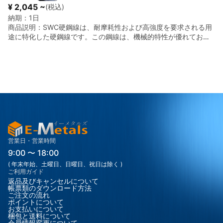
も性能が低下しにくく、耐久性に優れています。 ◎冷間加工特
¥ 2,045 ~
(税込)
性：冷間圧延により精密なサイズ調整が可能で、強度や硬度を最
納期：
1日
適化できます。また、加工後に均一な品質を保つため、精度が高
商品説明：
SWC硬鋼線は、耐摩耗性および高強度を要求される用
くなります。 ◎高温耐性：高温環境でも優れた強度を維持し、過
途に特化した硬鋼線です。この鋼線は、機械的特性が優れてお
酷な条件下での使用が可能です。 ◎優れた靭性：硬鋼線は高靭性
り、特に引張強度や耐久性に優れています。通常、冷間圧延や引
を持ち、衝撃や振動に対しても破損しにくいため、機械的なスト
き抜きなどの加工が施され、さまざまな産業用途に広く使用され
レスがかかる用途に適しています。 ※カーボン(炭素)の含有量によ
ています。SWC硬鋼線は、強度が高く、伸びや曲げに対する耐性
り強度が異なり、より強度をお求めの場合はSWCをおすすめしま
も高いため、構造物や機械部品の補強、張力に耐える必要のある
す。 ※錆びに弱いため、雨濡れなど環境の悪い所で使用する場合
用途に適しています。 ◎高い引張強度：SWC硬鋼線は、非常に高
はステンレス鋼線が適しております。 ※コイルの癖がありますの
い引張強度を有しており、強度が要求される環境下でも長期間に
で、ご指定の長さに真っ直ぐカットしたものをご希望の場合はお
わたり安定した性能を発揮します。 ◎耐摩耗性：摩擦や摩耗に対
気軽にお問合せ下さい。
する耐性が高いため、機械的な負荷がかかる環境でも長持ちし、
耐用年数が長いです。 ◎優れた加工性：硬鋼線は、冷間加工によ
って精密なサイズ調整が可能であり、特に高精度な部品製造に適
しています。 ◎優れた靭性：硬鋼線は、衝撃に対しても一定の耐
営業日・営業時間
性を持っており、破断しにくい特性を備えています。 ◎高温耐
9:00 〜 18:00
性：一定の温度範囲内で使用できるため、高温環境でも安定した
( 年末年始、土曜日、日曜日、祝日は除く )
強度を保つことができます。 ※コイルの癖がありますので、ご指
ご利用ガイド
定の長さに真っ直ぐカットしたものをご希望の場合はお気軽にお
返品及びキャンセルについて
問合せ下さい。
帳票類のダウンロード方法
ご注文の流れ
ポイントについて
お支払いについて
梱包と送料について
会員情報変更について