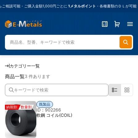
相談可能・ご購入金額1,000円ごとに
1メタルポイント
・各種書類のＤＬが可能・
カテゴリー一覧
商品一覧
3 件あります
既製品
納期割
数量割
ID：902266
軟鋼 コイル(COIL)