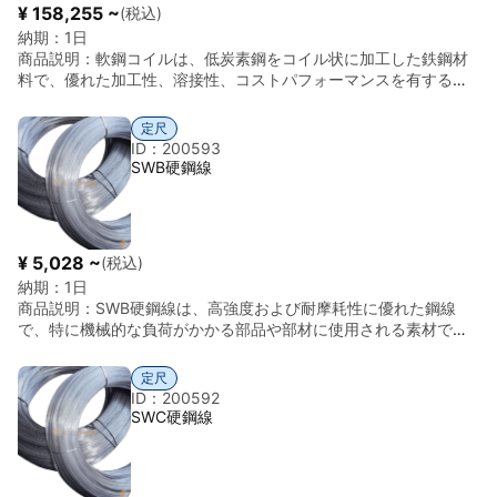
¥ 158,255 ~
(税込)
納期：
1日
商品説明：
軟鋼コイルは、低炭素鋼をコイル状に加工した鉄鋼材
料で、優れた加工性、溶接性、コストパフォーマンスを有する汎
用材料です。炭素含有量が低いため延性・靭性に優れ、曲げ加工
やプレス加工など各種成形に適しています。 コイル形状により長
定尺
尺での供給が可能で、板金加工、構造部材、建材、自動車部品、
ID：200593
一般工業用途など幅広い分野で使用されます。用途に応じて表面
SWB硬鋼線
処理（酸洗、冷延、めっきなど）を施すことも可能です。 ■ 主な
用途 建材、構造部材、自動車部品、板金加工、機械部品、一般工
業用途 など ■ 材質 軟鋼（低炭素鋼） ■ 比重（密度） 約7.85
g/cm³ ■ 形状 コイル（巻き材）
¥ 5,028 ~
(税込)
納期：
1日
商品説明：
SWB硬鋼線は、高強度および耐摩耗性に優れた鋼線
で、特に機械的な負荷がかかる部品や部材に使用される素材で
す。この硬鋼線は、冷間加工を施した後にさらに強化され、引張
強度や靭性が向上しており、様々な産業分野で広く使用されてい
定尺
ます。主に自動車部品、機械部品、工具などの製造に利用され、
ID：200592
長期間安定した性能を発揮する特性を持っています。 ◎高引張強
SWC硬鋼線
度：SWB硬鋼線は、高い引張強度を持ち、機械的な負荷や振動が
加わる環境においても長期間にわたり安定した性能を発揮しま
す。 ◎優れた耐摩耗性：摩耗や摩擦に強いため、長時間使用して