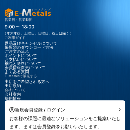
り、超硬材料の中でも特に優れた耐摩耗性と切削寿命を有してい
ます。 また、高い熱伝導性と優れた切削性能を有しており、非鉄
金属・複合材・樹脂・グラファイトなどの高精度加工用途に広く
使用されています。 丸刃形状は、高精度切断・スリット加工・フ
営業日・営業時間
ィルム加工・複合材加工など、精密切削用途に適しています。 半
9:00 〜 18:00
導体関連部品、電子材料加工、精密加工工具、工業用刃物など、
( 年末年始、土曜日、日曜日、祝日は除く )
高い切削精度と耐久性が求められる分野に適した高性能PCD丸刃
ご利用ガイド
です。
返品及びキャンセルについて
帳票類のダウンロード方法
ご注文の流れ
ポイントについて
お支払いについて
梱包と送料について
会員情報変更について
よくある質問
E-Metalsで販売する
出店をご希望される方へ
出店規約
会社について
会社案内
採用情報
新規会員登録 / ログイン
お客様の課題に最適なソリューションをご提案いたし
ます。まずは会員登録をお願いいたします。