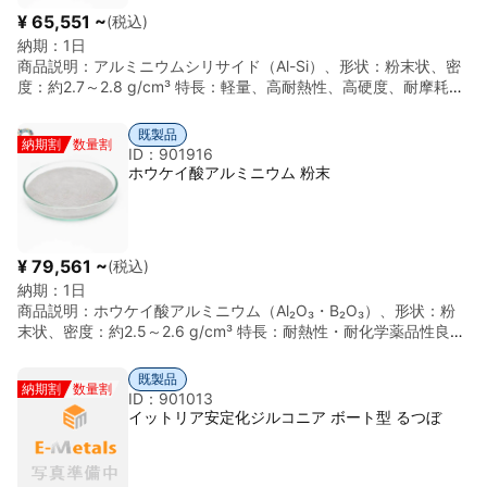
される。 基本情報 項目 内容 材料 グラッシーカーボン 処理温度
産業機器高温加熱炉のぞき窓、化学反応装置のプロセスチューブ
¥ 65,551 ~
(税込)
約3000℃ 形状 球状粉末 密度 約1.4～1.5 g/cm³（目安） 特徴 高
電子・ディスプレイタッチパネル用強化ガラスの基材、薄膜太陽
納期：
1日
純度、高耐熱性、導電性、低アウトガス、耐薬品性、高流動性
電池基板航空宇宙・防衛高温用センサー保護管、航空機用エンジ
商品説明：
アルミニウムシリサイド（Al-Si）、形状：粉末状、密
ンの観察ポート照明高出力放電ランプ（HIDランプ）の外管・発光
度：約2.7～2.8 g/cm³ 特長：軽量、高耐熱性、高硬度、耐摩耗
管5️⃣ 形状のメリットパイプ（Pipe/Tube）精密な引き抜き加工に
性・耐食性良好、粉末冶金・焼結・3Dプリント・金属複合材料対
より、内外径の公差が極めて小さく、高い気密性と透過性を確保
応 用途例：耐摩耗部品、粉末冶金部品、複合材料補強材、3Dプリ
しています。中空構造は熱流体の搬送路としてだけでなく、高圧
既製品
納期割
数量割
ント材料、熱交換部品 保管：湿気・酸化を避け密閉容器で保管、
ID：901916
環境下での内部観察用保護シールドとしても機能し、万が一の破
火気・静電気注意、長期保管は酸化防止推奨
ホウケイ酸アルミニウム 粉末
損時にも急激な圧力放出を抑える構造設計に寄与します。6️⃣ 一般
供給仕様項目内容主なブランドCorning 1720/1723系, Schott
8252/8253 等サイズ外径 3.0mm 〜 150.0mm / 壁厚 0.5mm 〜
10.0mm長さ最大 1,500mm 程度（径により異なる）端面加工火炎
研磨（ファイヤーポリッシュ）、精密切断、フランジ加工外観無
¥ 79,561 ~
(税込)
色透明、平滑なガラス表面7️⃣ 技術的注意熱衝撃: ホウケイ酸ガラ
納期：
1日
スに比べ熱膨張係数は同等かやや高いため、急激な温度変化には
商品説明：
ホウケイ酸アルミニウム（Al₂O₃・B₂O₃）、形状：粉
注意が必要です（予熱を推奨）。加工性: 石英ガラスに比べて成
末状、密度：約2.5～2.6 g/cm³ 特長：耐熱性・耐化学薬品性良
形・加工温度が低く扱いやすい反面、ソーダライムガラス等に比
好、軽量・高絶縁性、粉末冶金・焼結・セラミック・3Dプリント
べると特殊な加工技術を要します。酸性環境: フッ化水素酸
対応 用途例：耐熱部品、絶縁部品、セラミック部品、粉末冶金部
既製品
（HF）には侵食されるため、フッ素を含む薬剤との接触は避けて
納期割
数量割
品、3Dプリント材料 保管：湿気を避け密閉容器で保管、火気・静
ID：901013
ください。
電気注意、長期保管は酸化防止推奨
イットリア安定化ジルコニア ボート型 るつぼ