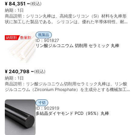
¥ 84,351 ~
(税込)
納期：
1日
商品説明：
シリコン丸棒は、高純度シリコン（Si）材料を丸棒形
状に加工した製品である。 シリコンは、優れた半導体特性、耐熱
性、耐薬品性および化学的安定性を有する材料であり、電子・半
導体産業において非常に重要な材料として広く使用されている。
既製品
納期割
数量割
また、高温環境でも安定した特性を維持する。 丸棒形状で供給さ
ID：901827
れ、半導体装置部材、電子材料、研究用途、特殊部品などの分野
リン酸ジルコニウム 切削用 セラミック 丸棒
で利用される。 基本情報 項目 内容 材料 シリコン（Si） 形状 丸
棒 密度 約2.33 g/cm³ 特徴 半導体特性、耐熱性、耐薬品性、化学
的安定性
¥ 240,798 ~
(税込)
納期：
1日
商品説明：
リン酸ジルコニウム切削用セラミック丸棒は、リン酸
ジルコニウム（Zirconium Phosphate）を主成分とする機械加工
可能なセラミック材料を丸棒形状に加工した製品である。 本材料
は、セラミックでありながら切削加工が可能であり、高い耐熱
寸切
性、優れた電気絶縁性、低熱膨張性および耐薬品性を有してい
ID：902919
る。精密加工が必要な絶縁部品や高温部材に適している。 丸棒形
多結晶ダイヤモンド PCD（95%）丸棒
状で供給され、電気絶縁部材、半導体装置部品、高温環境部材、
精密機械部品、研究用途などで使用される。 基本情報 項目 内容
材料 リン酸ジルコニウム セラミック 形状 丸棒 密度 約2.8～3.2