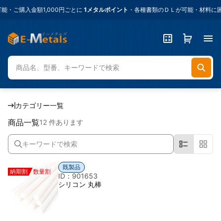
ご購入金額1,000円ごとに
1メタルポイント
・各種書類のＤＬが可能・材料に困っ
カテゴリー一覧
商品一覧
12 件あります
既製品
納期割
数量割
ID：901653
シリコン 丸棒