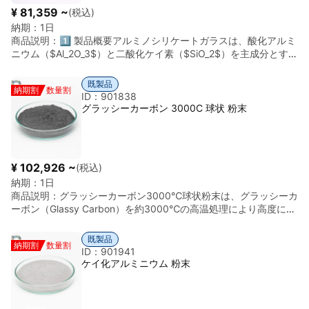
（板） ◎極めて高い硬度 ◎優れた耐摩耗性 ◎高い切削性能 ◎優
¥ 81,359 ~
(税込)
れた熱伝導性 ◎高い寸法安定性 ◎板形状による高い加工汎用性
納期：
1日
◎スイス製超硬精密材料
商品説明：
1️⃣ 製品概要アルミノシリケートガラスは、酸化アルミ
ニウム（$Al_2O_3$）と二酸化ケイ素（$SiO_2$）を主成分とする
高性能ガラスです。一般的なホウケイ酸ガラスよりも耐熱性、化
学的安定性、および機械的強度に優れており、特に高温高圧環境
既製品
納期割
数量割
下での水準器、ディスプレイ用基板、航空宇宙分野の覗き窓、高
ID：901838
温プロセス用チューブとして使用されます。2️⃣ 基本物性項目内容
グラッシーカーボン 3000C 球状 粉末
密度（比重）2.40 - 2.55 g/cm³軟化点約 900°C - 1,000°C（ホウ
ケイ酸より高い）最高使用温度約 650°C - 800°C熱膨張係数3.5 -
5.0 × 10⁻⁶ /°C (0-300°C)弾性率約 70 - 90 GPa化学組成$SiO_2$
(55-65%), $Al_2O_3$ (15-25%), $B_2O_3$, $RO$ 等3️⃣ 主な特
¥ 102,926 ~
(税込)
性優れた耐熱性: ホウケイ酸ガラスよりも歪点・軟化点が高く、よ
納期：
1日
り高温域での形状安定性が求められる用途に適しています。高圧
商品説明：
グラッシーカーボン3000℃球状粉末は、グラッシーカ
耐性: 機械的強度が強く、ボイラーの水準器（ゲージグラス）な
ーボン（Glassy Carbon）を約3000℃の高温処理により高度に黒
ど、高圧蒸気にさらされる過酷な環境に耐えうる設計が可能で
鉛化した球状炭素材料である。 本材料は、高純度・高密度構造、
す。優れた耐薬品性: 化学的な浸食に対して極めて強く、特にアル
優れた耐熱性、耐薬品性、低ガス放出特性（低アウトガス）およ
カリ環境下での耐久性がホウケイ酸ガラスより優れています。電
既製品
納期割
数量割
び電気伝導性を有している。球状形状により、流動性や充填性に
気絶縁性: 高温域でも高い体積抵抗率を維持し、電気的信頼性が求
ID：901941
優れ、均一な分散が可能である。 また、3000℃処理により結晶
められる電子部品容器にも適しています。ガス透過性の低さ: ヘリ
ケイ化アルミニウム 粉末
性が向上し、電気特性や熱安定性がさらに強化されている。 球状
ウムなどのガス透過率が極めて低く、高真空装置の覗き窓やシー
粉末として供給され、リチウムイオン電池材料、導電性フィラ
ル材としての適性が高いです。4️⃣ 主な用途分野用途例エネルギ
ー、シール材、半導体用途、真空機器部材、研究用途などに利用
ー・プラント超高圧ボイラー用ゲージグラス、水位計保護パイプ