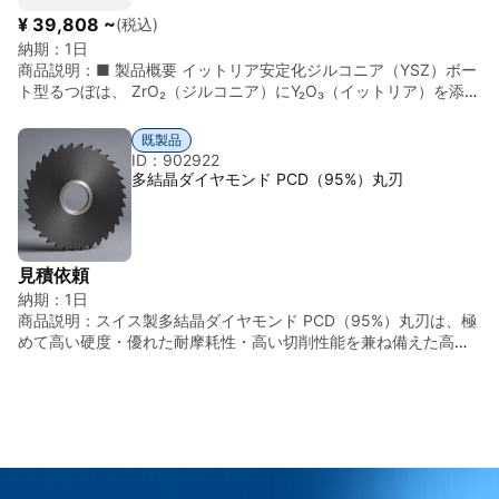
¥ 39,808 ~
(税込)
納期：
1日
商品説明：
■ 製品概要 イットリア安定化ジルコニア（YSZ）ボー
ト型るつぼは、 ZrO₂（ジルコニア）にY₂O₃（イットリア）を添加
し安定化した高機能セラミックスを ボート形状に成形した高温用
容器です。 主用途： 蒸着材料保持用 高温焼成用容器 金属・化合
既製品
物溶融保持 研究用高温実験 ※「るつぼ」は日本語で るつぼ と読
ID：902922
みます。 ■ 材料特性（YSZ） 項目 内容 主成分 ZrO₂ + Y₂O₃（3
多結晶ダイヤモンド PCD（95%）丸刃
～8 mol%） 結晶相 立方晶／正方晶安定化 密度 約 5.8～6.1
g/cm³ 最高使用温度 約 1,800～2,000℃ 熱伝導率 低い（断熱性
良好） 電気特性 高温で酸素イオン伝導性 ■ 主な特性 ① 高温安
定性 2,000℃近くまで使用可能 熱衝撃耐性良好 ② 化学的安定性
見積依頼
多くの金属に対して反応しにくい 酸化雰囲気でも安定 ③ 低熱伝
納期：
1日
導性 局所加熱用途に適する エネルギー効率向上 ④ 構造安定性
商品説明：
スイス製多結晶ダイヤモンド PCD（95%）丸刃は、極
イットリア添加により相変態抑制 体積変化が小さい ■ ボート型
めて高い硬度・優れた耐摩耗性・高い切削性能を兼ね備えた高性
形状の用途 用途 内容 蒸着 材料保持・溶融 焼成 試料トレイ用途
能超硬切削材料です。 スイスの高度な精密加工技術と厳格な品質
高温試験 酸化・還元実験 材料開発 小型溶融実験 ■ 一般仕様例 イ
管理のもと製造されており、高精度な刃先加工・優れた寸法精
ットリア含有量：3Y / 5Y / 8Y 形状：ボート型（長方形浅皿形
度・長寿命性能を実現しています。 本製品は受注生産（Made-to-
状） サイズ例：L50～150mm 表面：高密度焼結仕上げ ■ アルミ
Order）に対応しており、用途に応じたサイズ・刃形状・仕様のカ
ナるつぼとの比較 項目 YSZ Al₂O₃ 最高使用温度 高い 高い 熱衝撃
スタマイズが可能です。各種サイズ・特注仕様についてもお気軽
性 良好 中程度 化学安定性 非常に高い 良好 コスト 高い 低い ■
にお問い合わせください。 多結晶ダイヤモンド（PCD）は、微細
技術的注意 還元雰囲気での使用条件確認必要 長時間使用で微細亀
なダイヤモンド粒子を高温高圧下で焼結した超高硬度材料であ
裂発生可能 貴金属溶融時は濡れ性確認推奨