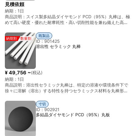
g/cm³ 特徴 切削加工可能、高耐熱性、電気絶縁性、低熱膨張、耐
見積依頼
薬品性
納期：
1日
商品説明：
スイス製多結晶ダイヤモンド PCD（95%）丸棒は、極
めて高い硬度・優れた耐摩耗性・高い切削性能を兼ね備えた高性
能超硬材料です。 スイスの高度な精密加工技術と厳格な品質管理
のもと製造されており、均一な材料品質・高い寸法精度・優れた
既製品
納期割
数量割
表面品質を実現しています。 本製品は受注生産（Made-to-
ID：901425
Order）に対応しており、用途に応じたサイズ・仕様のカスタマイ
溶出性 セラミック 丸棒
ズが可能です。各種サイズ・特注仕様についてもお気軽にお問い
合わせください。 多結晶ダイヤモンド（PCD）は、微細なダイヤ
モンド粒子を高温高圧下で焼結した超高硬度材料であり、超硬材
料の中でも特に優れた耐摩耗性と長寿命特性を有しています。 ま
¥ 49,756 ~
(税込)
た、高い熱伝導性と優れた切削性能を有しており、非鉄金属加
納期：
1日
工・複合材加工・高精度加工用途などに広く使用されています。
商品説明：
溶出性セラミック丸棒は、特定の溶液や環境条件下で
さらに、優れた寸法安定性によって、高精度加工や長寿命工具用
徐々に溶解（溶出）する特性を持つセラミックス材料を丸棒形状
途にも適しています。 丸棒形状は、切削工具・耐摩耗部品・精密
に加工した製品である。 本材料は、使用後に溶解して除去できる
加工部品・特殊工具用途など、幅広い加工用途に対応可能です。
特性を持つため、鋳造用コア材料、犠牲材料（サクリフィシャル
半導体関連部品、精密加工工具、測定機器、耐摩耗部品、高精度
寸切
材）、精密加工補助材などの用途に利用される。複雑形状部品の
加工用途など、高い耐久性と加工精度が求められる分野に適した
ID：902921
製造や特殊加工工程において、後工程で容易に除去できる材料と
高性能PCD丸棒です。 特長 ◎高品質多結晶ダイヤモンド（PCD /
多結晶ダイヤモンド PCD（95%）丸板
して用いられる。 丸棒形状で供給され、鋳造用コア、精密加工補
95%） 高性能超硬材料を使用しています。 ◎極めて高い硬度 超
助部材、研究用途、特殊工業用途などの分野で使用される。 基本
高硬度材料として優れた性能を有しています。 ◎優れた耐摩耗性
情報 項目 内容 材料 溶出性セラミック 形状 丸棒 密度 約2.5～3.0
摩耗環境下でも長寿命化に貢献します。 ◎高い切削性能 高精度加