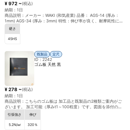
¥ 972 ~
(税込)
納期：
1日
商品説明：
メーカー：WAKI (和気産業) 品番： AGS-14 (厚み：
1mm) AGS-34 (厚み：3mm) 特性：伸び率が良く、耐摩耗性に
優れています。伸び率がよく、 元に戻ろうとする力
硬さ
が強いです。 用途：バンド、クッション材、すべり止め 使用温度
範囲：(℃)-20～60 RoHS指令(10物質対応)：対応 ※20枚以降 21
45
HS
枚〜ご案内可能です。 ※既製品のため在庫がない場合、ご案内
日数に変動ございます。 ※表記サイズについては、材質の特性上
伸縮 が伴うため、表記サイズと異なる可能性が あります。
既製品
定尺
ID：2242
ゴム板 天然 黒
¥ 278 ~
(税込)
納期：
1日
商品説明：
こちらのゴム板は 加工品と既製品の2種類ご案内がご
ざいます。 加工可能（厚みt1～100程度）です。図面を添付の
上、お気軽にお問合せください。 硬さ65°の天然ゴムです。 最も
引張強さ
伸び
ゴムらしい弾性をもっており、耐摩耗性などの力学的性質がよい
です。 ＜既製品＞ メーカー：WAKI(和気産業) 既製品のため、特
5.2
N/㎟
320
％
性の数値はあくまでも参考値 にてご検討下さいませ。