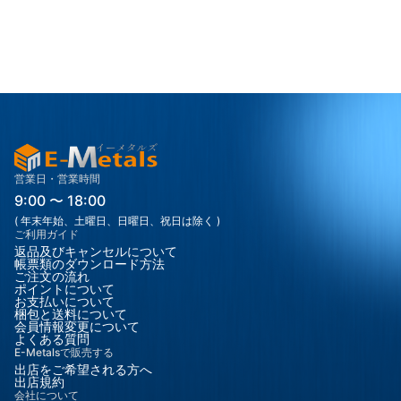
営業日・営業時間
9:00 〜 18:00
( 年末年始、土曜日、日曜日、祝日は除く )
ご利用ガイド
返品及びキャンセルについて
帳票類のダウンロード方法
ご注文の流れ
ポイントについて
お支払いについて
梱包と送料について
会員情報変更について
よくある質問
E-Metalsで販売する
出店をご希望される方へ
出店規約
会社について