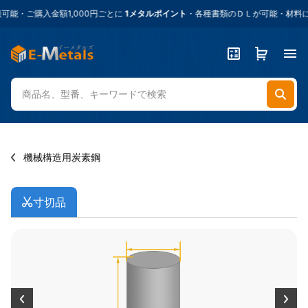
・ご購入金額1,000円ごとに
1メタルポイント
・各種書類のＤＬが可能・材料に困
機械構造用炭素鋼
寸切品