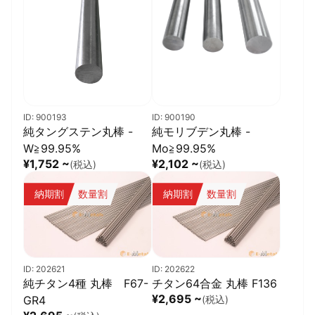
ID: 900193
ID: 900190
純タングステン丸棒 -
純モリブデン丸棒 -
W≧99.95%
Mo≧99.95%
¥1,752 ~
¥2,102 ~
(税込)
(税込)
納期割
数量割
納期割
数量割
ID: 202621
ID: 202622
純チタン4種 丸棒 F67-
チタン64合金 丸棒 F136
¥2,695 ~
GR4
(税込)