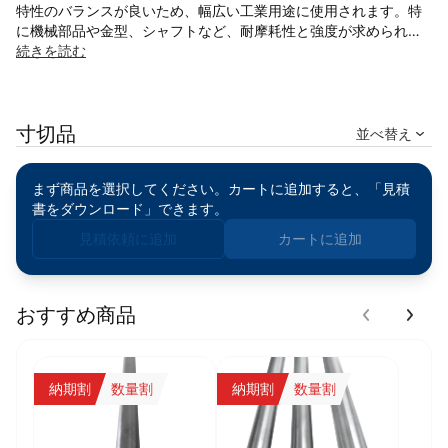
特性のバランスが良いため、幅広い工業用途に使用されます。特
に機械部品や金型、シャフトなど、耐摩耗性と強度が求められる
部品に適しています。熱処理（焼入れ・焼戻し）を施すことで、
続きを読む
さらに高い性能を発揮します。
◎高強度と高硬度：炭素含有量0.45%により、強度と耐摩耗性が
寸切品
向上。
並べ替え
◎優れた機械加工性：切削性が良好で、精密加工が可能。
◎耐摩耗性：動作部品や機械的摩擦を受ける部品に最適。
まず商品を選択してください。カートに追加すると、「見積
◎熱処理対応：焼入れや焼戻しを行うことで、さらなる強度と硬
書をダウンロード」できます。
度が得られる。
見積依頼に追加
カートに追加
※海外(中国)製品は、中国規格GB/T 699に準拠した45号鋼機械構
造用炭素鋼の丸棒です。
日本のJIS規格SC45相当の機械的性質を有しており、幅広い用途
にご利用いただけます。
おすすめ商品
納期割
数量割
納期割
数量割