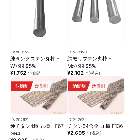
ID: 900193
ID: 900190
純タングステン丸棒 -
純モリブデン丸棒 -
W≧99.95%
Mo≧99.95%
¥1,752 ~
¥2,102 ~
(税込)
(税込)
納期割
数量割
納期割
数量割
ID: 202621
ID: 202622
純チタン4種 丸棒 F67-
チタン64合金 丸棒 F136
¥2,695 ~
GR4
(税込)