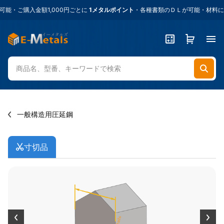
・ご購入金額1,000円ごとに
1メタルポイント
・各種書類のＤＬが可能・材料に困
一般構造用圧延鋼
寸切品