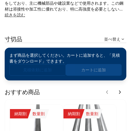
をしており、主に機械部品や建設業などで使用されます。この鋼
材は溶接性や加工性に優れており、特に高強度を必要としない一
般的な構造物や部品に適しています。
続きを読む
◎高い加工性：切断、曲げ、溶接などがしやすく、機械加工にも
適しています。
寸切品
◎優れた溶接性：溶接後の強度を確保し、構造用鋼材として信頼
並べ替え
性があります。
◎耐久性：環境に適した使用では高い耐久性を発揮します。
まず商品を選択してください。カートに追加すると、「見積
◎コストパフォーマンス：SS400は安価であり、汎用的な用途に
書をダウンロード」できます。
最適です。
◎多用途性：機械部品から建築部品、金型部品まで広範囲に使用
見積依頼に追加
カートに追加
可能です。
※海外(中国)製品は、中国規格GB/T 700に準拠したQ235一般構造
用炭素鋼の丸棒です。
おすすめ商品
日本のJIS規格SS400相当の機械的性質を有しており、幅広い用途
にご利用いただけます。
納期割
数量割
納期割
数量割