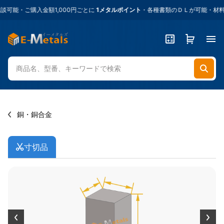
能・ご購入金額1,000円ごとに
1メタルポイント
・各種書類のＤＬが可能・材料に
銅・銅合金
寸切品