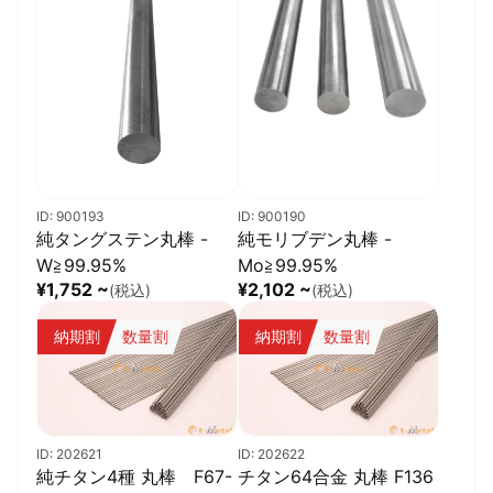
ID: 900193
ID: 900190
純タングステン丸棒 -
純モリブデン丸棒 -
W≧99.95%
Mo≧99.95%
¥1,752 ~
¥2,102 ~
(税込)
(税込)
納期割
数量割
納期割
数量割
ID: 202621
ID: 202622
純チタン4種 丸棒 F67-
チタン64合金 丸棒 F136