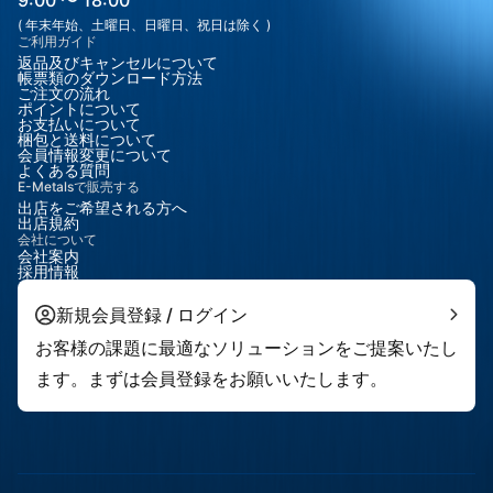
9:00 〜 18:00
( 年末年始、土曜日、日曜日、祝日は除く )
ご利用ガイド
返品及びキャンセルについて
帳票類のダウンロード方法
ご注文の流れ
ポイントについて
お支払いについて
梱包と送料について
会員情報変更について
よくある質問
E-Metalsで販売する
出店をご希望される方へ
出店規約
会社について
会社案内
採用情報
新規会員登録 / ログイン
お客様の課題に最適なソリューションをご提案いたし
ます。まずは会員登録をお願いいたします。