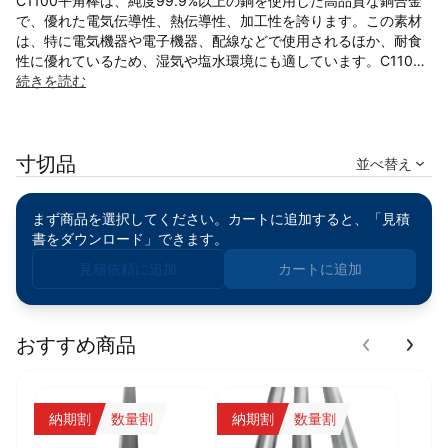
C1100平角棒は、純度99.9%以上の銅を使用した高品質な銅合金
で、優れた電気伝導性、熱伝導性、加工性を誇ります。この素材
は、特に電気機器や電子機器、配線などで使用されるほか、耐食
性に優れているため、湿気や塩水環境にも適しています。C1100
銅は、金属の中でも特に高い電気伝導性を有しており、電気・電
続きを読む
子業界において最も使用されている銅合金の一つです。
◎高い電気伝導性： C1100銅は、非常に高い電気伝導性を持ち、
寸切品
電気配線や回路に最適です。電気機器の部品に使用することで、
並べ替え
効率的なエネルギー伝達を実現します。
◎優れた熱伝導性： 高い熱伝導性により、熱が発生する環境でも
まず商品を選択してください。カートに追加すると、「見積
スムーズに熱を伝えることができ、熱処理を行う部品やヒートシ
書をダウンロード」できます。
ンクにも適しています。
◎優れた耐食性： C1100銅は湿気や塩水に強く、屋外や海洋環境
見積依頼に追加
カートに追加
でも長期間安定した性能を発揮します。特に水中や湿度が高い環
境で使用される部品に最適です。
◎優れた加工性： 加工がしやすく、切削、曲げ、溶接、研磨な
ど、さまざまな加工方法に適しています。複雑な形状にも対応可
おすすめ商品
能で、精密部品の製造にも使用できます。
◎美しい外観： 銅の特徴的な美しい色合いがあり、装飾的な用途
にも適しています。表面がきれいで、仕上げの美しさが求められ
納期割
数量割
納期割
数量割
る部品に最適です。