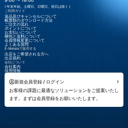
9:00 〜 18:00
( 年末年始、土曜日、日曜日、祝日は除く )
ご利用ガイド
返品及びキャンセルについて
帳票類のダウンロード方法
ご注文の流れ
ポイントについて
お支払いについて
梱包と送料について
会員情報変更について
よくある質問
E-Metalsで販売する
出店をご希望される方へ
出店規約
会社について
会社案内
採用情報
新規会員登録 / ログイン
お客様の課題に最適なソリューションをご提案いたし
ます。まずは会員登録をお願いいたします。