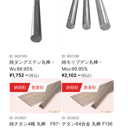
響を受けにくい
主な用途：
1. 半導体・電子材料
a. スパッタリングターゲット（半導体製造プロセスでの薄膜形
成）
b. 高性能電極材料
c. 高純度リードフレーム
d. ICやLSIなどの半導体パッケージ
ID: 900193
ID: 900190
純タングステン丸棒 -
純モリブデン丸棒 -
2. 光学・反射材料
W≧99.95%
Mo≧99.95%
a. 高反射ミラー（望遠鏡、レーザー機器、プロジェクター）
¥1,752 ~
¥2,102 ~
(税込)
(税込)
b. 精密光学機器のコーティング材料
納期割
数量割
納期割
数量割
3. 放熱・冷却用途
a. 高純度ヒートシンクや熱交換器
b. 高効率冷却デバイス
4. 研究・実験用途
a. 高純度材料としての基準試料
ID: 202621
ID: 202622
純チタン4種 丸棒 F67-
チタン64合金 丸棒 F136
b. 超高純度合金の原料