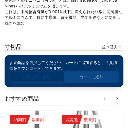
高純度アルミニウム（Al 5N）とは、純度 99.999%（5N, Five
Nines）のアルミニウムを指します。
これは、不純物含有量が0.001%以下に抑えられた非常に高純度な
アルミニウムで、特に半導体、電子機器、光学用途などに使用さ
れます。
続きを読む
基本情報：
寸切品
化学式：Al
並べ替え
純度：99.999%（5N）
密度：2.70 g/cm³
まず商品を選択してください。カートに追加すると、「見積
融点：660.3°C
書をダウンロード」できます。
電気伝導率：非常に高い
熱伝導率：高い熱伝導特性
見積依頼に追加
カートに追加
不純物含有量：10ppm以下
Al 5Nの特徴：
おすすめ商品
-. 極めて高い電気・熱伝導性 → 電子部品や放熱材料として最適
-. 超低不純物含有量 → 高純度が求められる半導体や光学用途に適
用
納期割
数量割
納期割
数量割
-. 優れた耐食性 → 酸化しにくく、安定した性能を発揮
-. 高真空環境での使用可能 → 不純物が少なく、真空環境下でも影