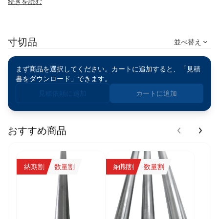
航空機部品
続きを読む
自動車部品（フレーム、ホイールなど）
自転車フレーム
機械部品
寸切品
建築構造材
並べ替え
船舶部品
スポーツ用品（カヤック、登山用具など）
まず商品を選択してください。カートに追加すると、「見積
書をダウンロード」できます。
見積依頼に追加
カートに追加
おすすめ商品
納期割
数量割
納期割
数量割