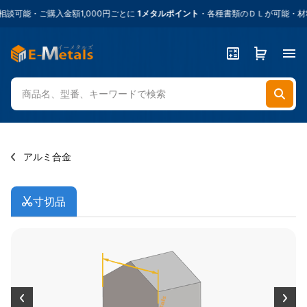
可能・ご購入金額1,000円ごとに
1メタルポイント
・各種書類のＤＬが可能・材料
アルミ合金
寸切品