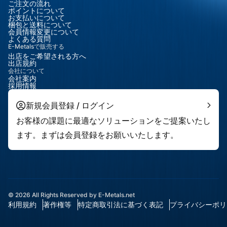
ご注文の流れ
ポイントについて
お支払いについて
梱包と送料について
会員情報変更について
よくある質問
E-Metalsで販売する
出店をご希望される方へ
出店規約
会社について
会社案内
採用情報
新規会員登録 / ログイン
お客様の課題に最適なソリューションをご提案いたし
ます。まずは会員登録をお願いいたします。
© 2026 All Rights Reserved by E-Metals.net
利用規約
著作権等
特定商取引法に基づく表記
プライバシーポリ