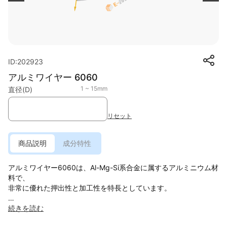
ID:202923
アルミワイヤー 6060
1 ~ 15mm
直径(D)
リセット
商品説明
成分特性
アルミワイヤー6060は、Al-Mg-Si系合金に属するアルミニウム材
料で、
非常に優れた押出性と加工性を特長としています。
強度は中程度ながら、成形性・表面品質に優れ、
続きを読む
寸法精度や外観が求められる用途に適したアルミ合金ワイヤーで