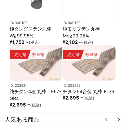
ID: 900193
ID: 900190
純タングステン丸棒 -
純モリブデン丸棒 -
W≧99.95%
Mo≧99.95%
¥1,752 ~
¥2,102 ~
(税込)
(税込)
納期割
数量割
納期割
数量割
ID: 202621
ID: 202622
純チタン4種 丸棒 F67-
チタン64合金 丸棒 F136
¥2,695 ~
GR4
(税込)
¥2,695 ~
(税込)
人気ある商品