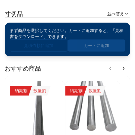
す。
寸切品
特長
並べ替え
押出性・加工性に優れる
まず商品を選択してください。カートに追加すると、「見積
書をダウンロード」できます。
表面仕上がりが良好
見積依頼に追加
カートに追加
耐食性が高く、安定した品質
軽量で取り扱いが容易
おすすめ商品
主な用途
工業用ワイヤー
納期割
数量割
納期割
数量割
建材・装飾部材
一般機械部品
溶接用途（条件により使用可能）