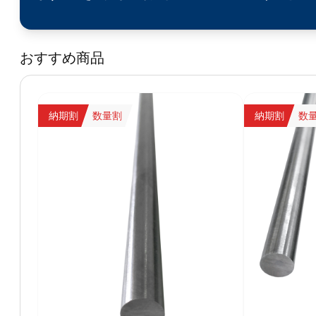
おすすめ商品
納期割
数量割
納期割
数