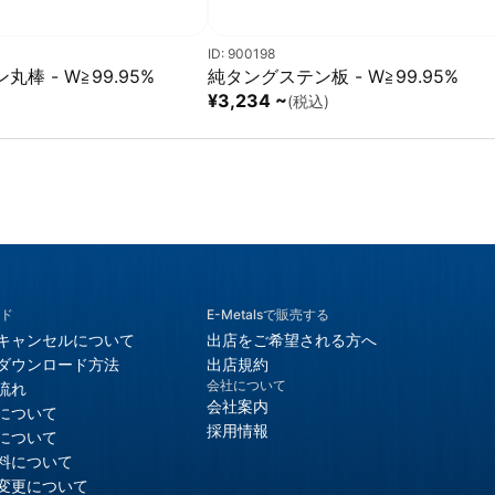
ID: 900198
棒 - W≧99.95%
純タングステン板 - W≧99.95%
¥3,234 ~
)
(税込)
ド
E-Metalsで販売する
キャンセルについて
出店をご希望される方へ
ダウンロード方法
出店規約
会社について
流れ
会社案内
について
採用情報
について
料について
変更について