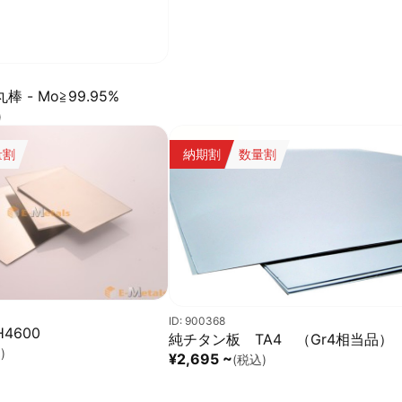
 - Mo≧99.95%
)
量割
納期割
数量割
ID: 900368
4600
純チタン板 TA4 （Gr4相当品）
)
¥2,695 ~
(税込)