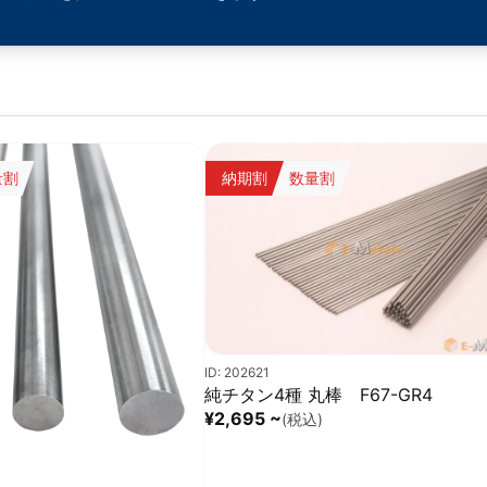
量割
納期割
数量割
ID: 202621
純チタン4種 丸棒 F67-GR4
¥2,695 ~
(税込)