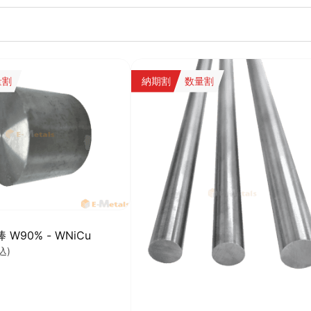
量割
納期割
数量割
W90% - WNiCu
込)