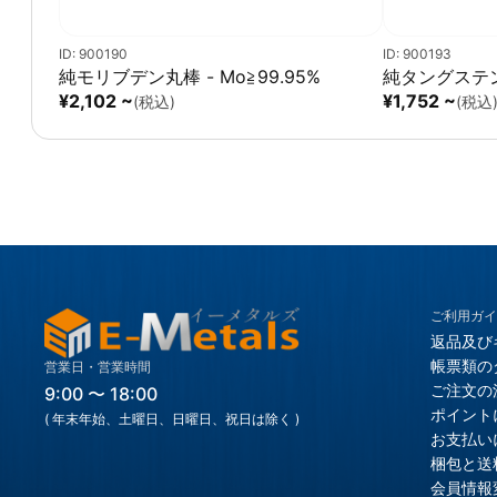
ID: 900190
ID: 900193
純モリブデン丸棒 - Mo≧99.95%
純タングステン丸
¥2,102 ~
¥1,752 ~
(税込)
(税込
ご利用ガイ
返品及び
帳票類の
営業日・営業時間
ご注文の
9:00 〜 18:00
ポイント
( 年末年始、土曜日、日曜日、祝日は除く )
お支払い
梱包と送
会員情報