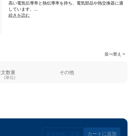
高い電気伝導率と熱伝導率を持ち、電気部品や熱交換器に適
しています。
続きを読む
加工性も良好で、複雑な形状の部品の製造にも使用されま
す。
(主な用途)
電線・ケーブル
熱交換器
並べ替え
電気機器部品
食品包装材
注文数量
その他
8003は、高い電気伝導性と熱伝導性を活かした電気・電子分
(単位)
野での使用に最適な材料です。
見積依頼に追加
カートに追加