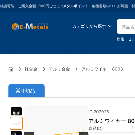
ご購入金額1,000円ごとに
1メタルポイント
・各種書類のＤＬが可能・材料に困っ
カテゴリから探す
樹脂
｜
セラ
軽合金
アルミ合金
アルミワイヤー 8003
寸切品
ID:202926
アルミワイヤー 80
1
直径(D)