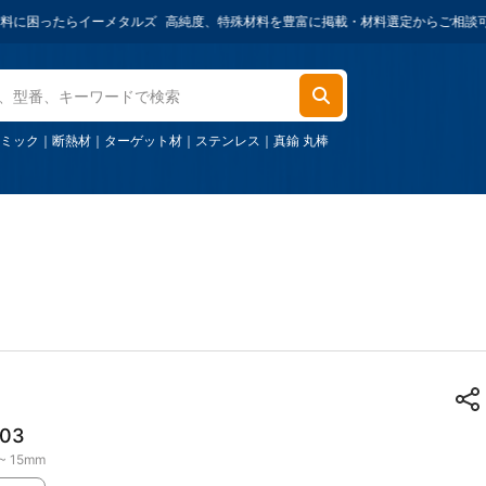
たらイーメタルズ
高純度、特殊材料を豊富に掲載・材料選定からご相談可能・ご購入
ミック
｜
断熱材
｜
ターゲット材
｜
ステンレス
｜
真鍮 丸棒
03
 ~ 15mm