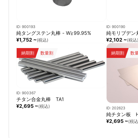
ID: 900193
ID: 900190
純タングステン丸棒 - W≧99.95%
純モリブデン丸棒
¥1,752 ~
¥2,102 ~
(税込)
(税込
納期割
数量割
納期割
数
ID: 900367
チタン合金丸棒 TA1
¥2,695 ~
(税込)
ID: 202623
純チタン板 H
¥2,695 ~
(税込