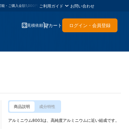
ご利用ガイド
お問い合わせ
金額1,000円ごとに
1メタルポイント
・各種書類のＤＬが可能・材料に困ったら
カート
ログイン・会員登録
見積依頼
商品説明
成分特性
アルミニウム8003は、高純度アルミニウムに近い組成です。