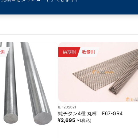
量割
納期割
数量割
ID: 202621
純チタン4種 丸棒 F67-GR4
¥2,695 ~
(税込)