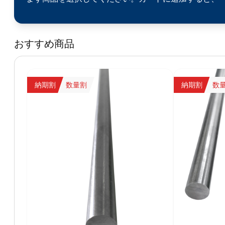
おすすめ商品
納期割
数量割
納期割
数