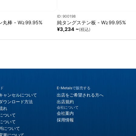
ID: 900198
棒 - W≧99.95%
純タングステン板 - W≧99.95%
¥3,234 ~
)
(税込)
ド
E-Metalsで販売する
キャンセルについて
出店をご希望される方へ
ダウンロード方法
出店規約
会社について
流れ
会社案内
について
採用情報
について
料について
変更について