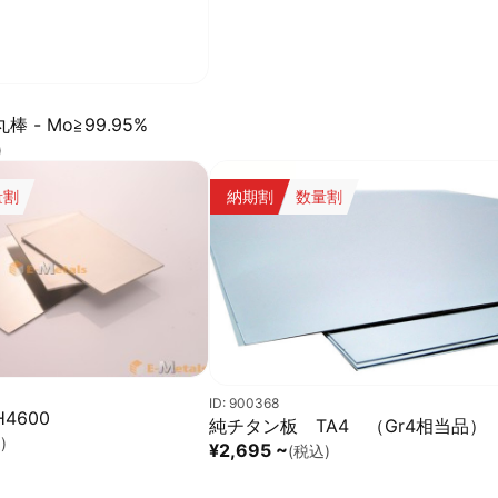
 - Mo≧99.95%
)
量割
納期割
数量割
ID: 900368
4600
純チタン板 TA4 （Gr4相当品）
)
¥2,695 ~
(税込)