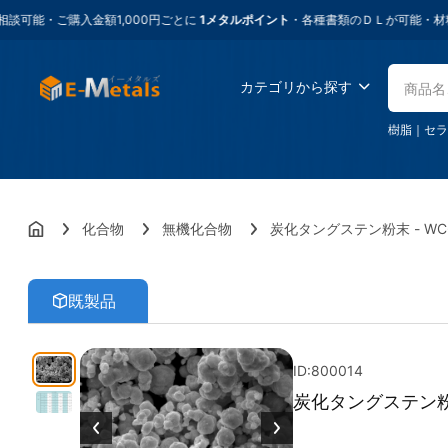
ご購入金額1,000円ごとに
1メタルポイント
・各種書類のＤＬが可能・材料に困っ
カテゴリから探す
樹脂
｜
セラ
化合物
無機化合物
炭化タングステン粉末 - WC
既製品
ID:800014
炭化タングステン粉末