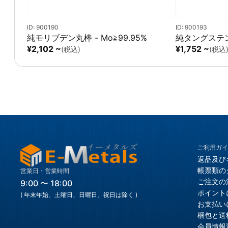
ID: 900190
ID: 900193
純モリブデン丸棒 - Mo≧99.95%
純タングステン丸
¥2,102 ~
¥1,752 ~
(税込)
(税込
ご利用ガイ
返品及び
帳票類の
営業日・営業時間
ご注文の
9:00 〜 18:00
ポイント
( 年末年始、土曜日、日曜日、祝日は除く )
お支払い
梱包と送
会員情報