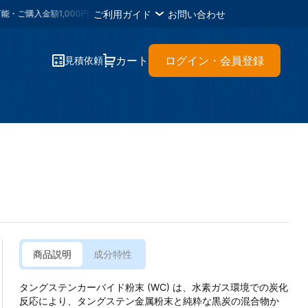
ご利用ガイド
お問い合わせ
金額1,000円ごとに
1メタルポイント
・各種書類のＤＬが可能・材料に困ったら
カート
ログイン・会員登録
見積依頼
商品説明
成分特性
タングステンカーバイド粉末 (WC) は、水素ガス環境での炭化
反応により、タングステン金属粉末と純粋な黒炭の混合物か