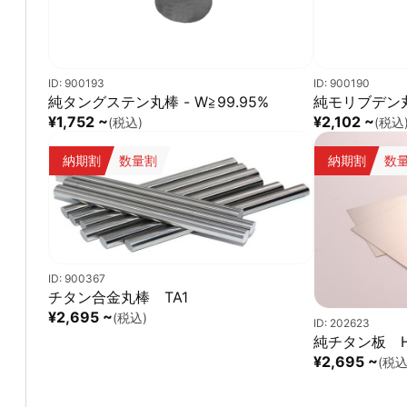
ID: 900193
ID: 900190
純タングステン丸棒 - W≧99.95%
純モリブデン丸棒
¥1,752 ~
¥2,102 ~
(税込)
(税込
納期割
数量割
納期割
数
ID: 900367
チタン合金丸棒 TA1
¥2,695 ~
(税込)
ID: 202623
純チタン板 H
¥2,695 ~
(税込