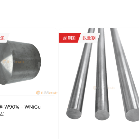
量割
納期割
数量割
W90% - WNiCu
込)