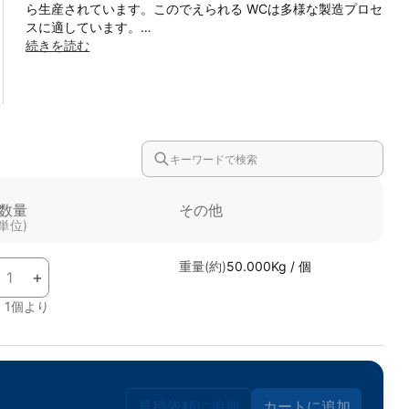
ら生産されています。このでえられる WCは多様な製造プロセ
スに適しています。
用途：超硬合金工具、摩耗部品、ロール＆ダイ、ダイヤモン
続きを読む
ド工具、採鉱工具など
数量
その他
(単位)
重量(約)
50.000Kg / 個
+
1個より
見積依頼に追加
カートに追加