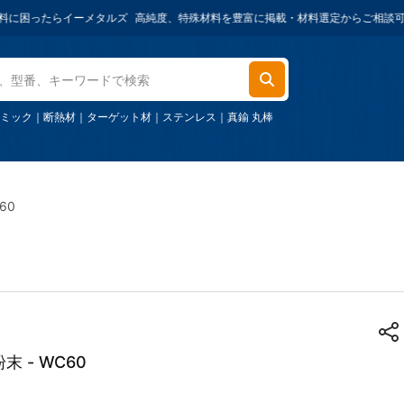
たらイーメタルズ
高純度、特殊材料を豊富に掲載・材料選定からご相談可能・ご購入
ミック
｜
断熱材
｜
ターゲット材
｜
ステンレス
｜
真鍮 丸棒
60
 - WC60