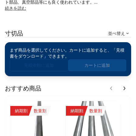
ト部品、真空部品等にも良く使われています。
続きを読む
そのほかの成分(ppm)：
C 40、W80、H 5、O 80、Fe 1、Mo 30、Ni 1、Ti 1、Si 1、Nb
寸切品
80
並べ替え
まず商品を選択してください。カートに追加すると、「見積
書をダウンロード」できます。
見積依頼に追加
カートに追加
おすすめ商品
納期割
数量割
納期割
数量割