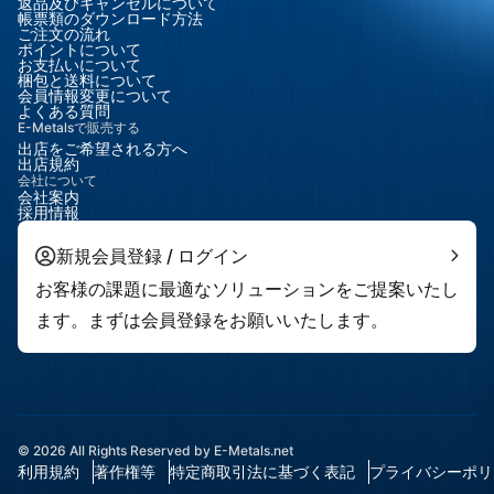
返品及びキャンセルについて
帳票類のダウンロード方法
ご注文の流れ
ポイントについて
お支払いについて
梱包と送料について
会員情報変更について
よくある質問
E-Metalsで販売する
出店をご希望される方へ
出店規約
会社について
会社案内
採用情報
新規会員登録 / ログイン
お客様の課題に最適なソリューションをご提案いたし
ます。まずは会員登録をお願いいたします。
© 2026 All Rights Reserved by E-Metals.net
利用規約
著作権等
特定商取引法に基づく表記
プライバシーポリ