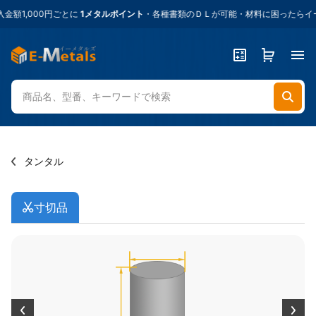
1,000円ごとに
1メタルポイント
・各種書類のＤＬが可能・材料に困ったらイー
タンタル
寸切品