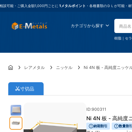
ご購入金額1,000円ごとに
1メタルポイント
・各種書類のＤＬが可能・材料に困っ
カテゴリから探す
樹脂
｜
セラ
レアメタル
ニッケル
Ni 4N 板 - 高純度ニッケ
寸切品
ID:900311
Ni 4N 板 - 高純
納期割引
数量割
1 