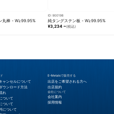
ID: 900198
棒 - W≧99.95%
純タングステン板 - W≧99.95%
¥3,234 ~
)
(税込)
ド
E-Metalsで販売する
キャンセルについて
出店をご希望される方へ
ダウンロード方法
出店規約
会社について
流れ
会社案内
について
採用情報
について
料について