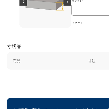
厚み(T)
リセット
寸切品
商品
寸法