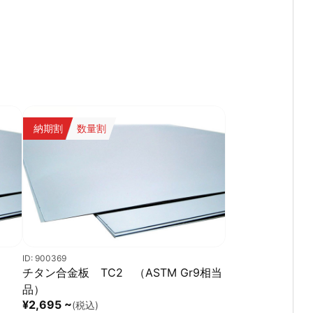
-.放射線シールド材料
＜製造方法＞
Ni 4Nの製造には、以下のような高度な精製技術が使われま
す。
1. 電解精製：不純物を取り除き、純度を向上
2. 真空溶解・精製：酸素や炭素を極限まで減らす
納期割
数量割
3. ゾーンメルティング法：高純度結晶を得るための精製技術
ID: 900369
チタン合金板 TC2 （ASTM Gr9相当
品）
¥2,695 ~
(税込)