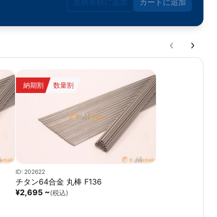
主な用途：
見積依頼に追加
カートに追加
Ni 4Nは、その高い純度と特性から、高精度な工業製品や先端
技術分野で広く使用されています。
＜電子・半導体分野＞
-. スパッタリングターゲット（薄膜形成）
-.高性能電子部品（コンデンサ、コネクタなど）
納期割
数量割
＜化学・触媒用途＞
-. 反応触媒（石油精製、化学プロセス）
-. 高純度化学薬品の製造装置
＜航空宇宙・エネルギー分野＞
-. 特殊合金（耐熱材料、燃料電池部品）
ID: 202622
-. 超高真空装置用材料
チタン64合金 丸棒 F136
¥2,695 ~
(税込)
＜医療分野＞
-. 生体適合性を活かした医療機器