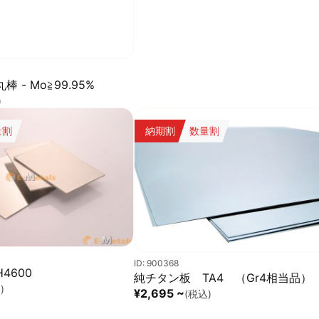
 - Mo≧99.95%
)
量割
納期割
数量割
ID: 900368
4600
純チタン板 TA4 （Gr4相当品）
)
¥2,695 ~
(税込)