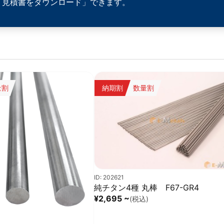
「見積書をダウンロード」できます。
量割
納期割
数量割
ID: 202621
純チタン4種 丸棒 F67-GR4
¥2,695 ~
(税込)