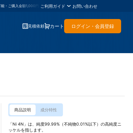
ご利用ガイド
お問い合わせ
金額1,000円ごとに
1メタルポイント
・各種書類のＤＬが可能・材料に困ったら
カート
ログイン・会員登録
見積依頼
商品説明
成分特性
「Ni 4N」は、純度99.99%（不純物0.01%以下）の高純度ニ
ッケルを指します。