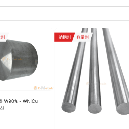
量割
納期割
数量割
W90% - WNiCu
込)