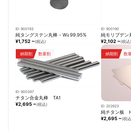
ID: 900193
ID: 900190
純タングステン丸棒 - W≧99.95%
純モリブデン丸棒
¥1,752 ~
¥2,102 ~
(税込)
(税込
納期割
数量割
納期割
数
ID: 900367
チタン合金丸棒 TA1
¥2,695 ~
(税込)
ID: 202623
純チタン板 H
¥2,695 ~
(税込