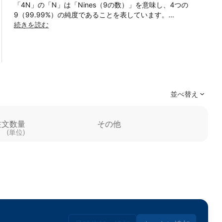
「4N」の「N」は「Nines（9の数）」を意味し、4つの
9（99.99%）の純度であることを表しています。
続きを読む
特徴：
＜高純度（99.99%）＞
-. 不純物が極めて少なく、優れた物理的・化学的特性を持つ
-.特に酸素、炭素、硫黄などの不純物が抑えられている
＜優れた耐食性＞
並べ替え
-. 酸化しにくく、化学的に安定
注文数量
その他
-. 過酷な環境でも長期間使用可能
(単位)
＜高い導電性・熱伝導性＞
-. 電子部品や高精度機器に適している
＜優れた加工性＞
-. 延性・展性が高く、薄膜や微細加工にも適応