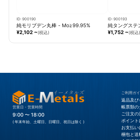
ID: 900190
ID: 900193
純モリブデン丸棒 - Mo≧99.95%
純タングステン丸
¥2,102 ~
¥1,752 ~
(税込)
(税込
ご利用ガイ
返品及び
帳票類の
営業日・営業時間
ご注文の
9:00 〜 18:00
ポイント
( 年末年始、土曜日、日曜日、祝日は除く )
お支払い
梱包と送