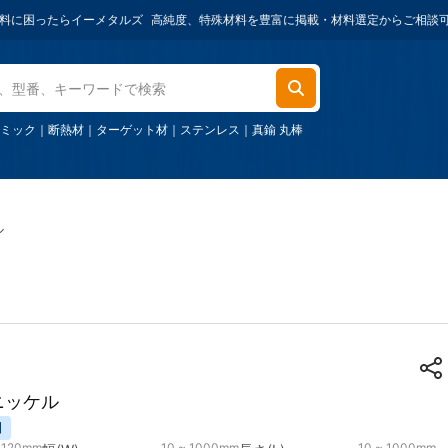
たらイーメタルズ
高純度、特殊材料を豊富に掲載・材料選定からご相談可能・ご購入
ミック
｜
断熱材
｜
ターゲット材
｜
ステンレス
｜
真鍮 丸棒
ル
度ニッケル
引
~ 120mm
10 ~ 1000mm
10 ~ 1000mm