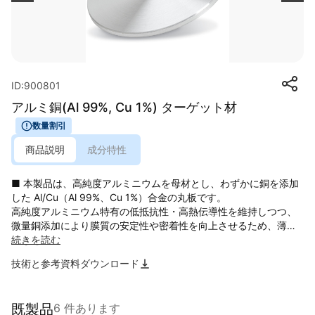
ID:900801
アルミ銅(Al 99%, Cu 1%) ターゲット材
数量割引
商品説明
成分特性
■ 本製品は、高純度アルミニウムを母材とし、わずかに銅を添加
した Al/Cu（Al 99%、Cu 1%）合金の丸板です。
高純度アルミニウム特有の低抵抗性・高熱伝導性を維持しつつ、
微量銅添加により膜質の安定性や密着性を向上させるため、薄膜
形成用途において広く採用されている組成です。
続きを読む
技術と参考資料ダウンロード
特に真空薄膜プロセス（PVD スパッタリング・イオンプレーティ
ング等）向けに最適化された材料で、成膜時の粒界挙動が安定
し、均一な膜厚・良好な表面状態・高い密着性を得られる点が特
既製品
6 件あります
徴です。また、高純度アルミをベースにしているため、不純物の