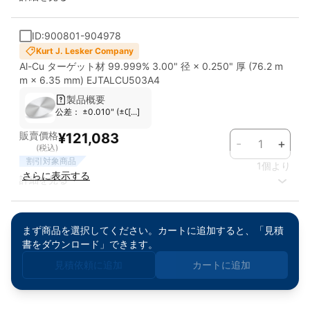
ID:900801-904978
Kurt J. Lesker Company
Al-Cu ターゲット材 99.999% 3.00" 径 × 0.250" 厚 (76.2 m
m × 6.35 mm) EJTALCU503A4
製品概要
公差： ±0.010" (±0.254 mm) 対応スパッタガン： Most Standard G
[...]
販賣價格
¥121,083
-
+
(税込)
割引対象商品
1個より
さらに表示する
詳細を見る
まず商品を選択してください。カートに追加すると、「見積
書をダウンロード」できます。
見積依頼に追加
カートに追加