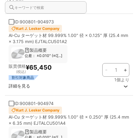
影響が少なく、電子デバイスや光学部品など異物が許容されない
分野にも適合します。
ID:900801-904973
本材質は、単層膜だけでなく、多層膜構造や他金属ターゲットと
の組み合わせによる合金膜形成にも利用され、配線膜、反射膜、
Kurt J. Lesker Company
導電膜、保護膜など幅広い成膜用途に対応します。精密成膜装
Al-Cu ターゲット材 99.999% 1.00" 径 × 0.125" 厚 (25.4 mm
置・研究用途から量産ラインまで、安定したターゲット材として
× 3.175 mm) EJTALCU501A2
お使いいただけます。
製品概要
公差： ±0.010" (±0.254 mm) 対応スパッタガン： Most Standard G
[...]
■ 主な特長
販賣價格
¥65,450
-
+
・高純度アルミを母材とした安定した成膜特性
(税込)
・微量銅添加による膜密着性および膜質の改善
割引対象商品
1個より
・粒界の均質化による成膜中のパーティクル発生リスクの低減
詳細を見る
・高い熱伝導と安定した電気特性
・電子デバイスや光学デバイスにおける高品質膜形成に適合
・単層膜・多層膜いずれの成膜構成にも対応
ID:900801-904974
Kurt J. Lesker Company
用途例：
Al-Cu ターゲット材 99.999% 1.00" 径 × 0.250" 厚 (25.4 mm
× 6.35 mm) EJTALCU501A4
半導体デバイス、電子部品の配線層やコーティング膜
製品概要
公差： ±0.010" (±0.254 mm) 対応スパッタガン： Most Standard G
[...]