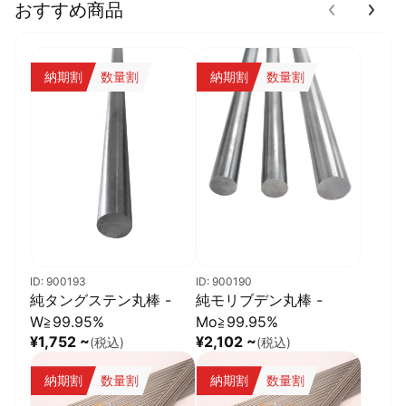
おすすめ商品
納期割
数量割
納期割
数量割
ID: 900193
ID: 900190
純タングステン丸棒 -
純モリブデン丸棒 -
W≧99.95%
Mo≧99.95%
¥1,752 ~
¥2,102 ~
(税込)
(税込)
納期割
数量割
納期割
数量割