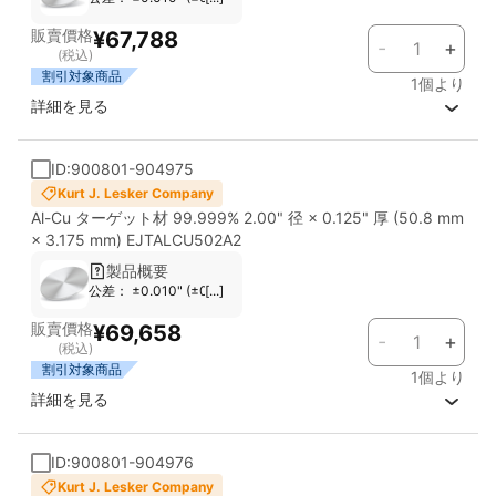
光学デバイス (反射膜、導電膜など) の薄膜コーティング
販賣價格
¥67,788
-
+
他の金属ターゲットとの組み合わせによる、多層膜形成や合金膜
(税込)
形成
割引対象商品
1個より
詳細を見る
ID:900801-904975
Kurt J. Lesker Company
Al-Cu ターゲット材 99.999% 2.00" 径 × 0.125" 厚 (50.8 mm
× 3.175 mm) EJTALCU502A2
製品概要
公差： ±0.010" (±0.254 mm) 対応スパッタガン： Most Standard G
[...]
販賣價格
¥69,658
-
+
(税込)
割引対象商品
1個より
詳細を見る
ID:900801-904976
Kurt J. Lesker Company