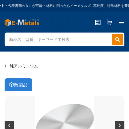
ト
・各種書類のＤＬが可能・材料に困ったらイーメタルズ
高純度、特殊材料を豊富に
純アルミニウム
既製品