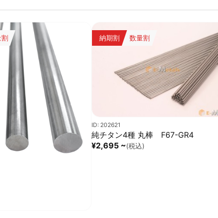
量割
納期割
数量割
ID: 202621
純チタン4種 丸棒 F67-GR4
¥2,695 ~
(税込)