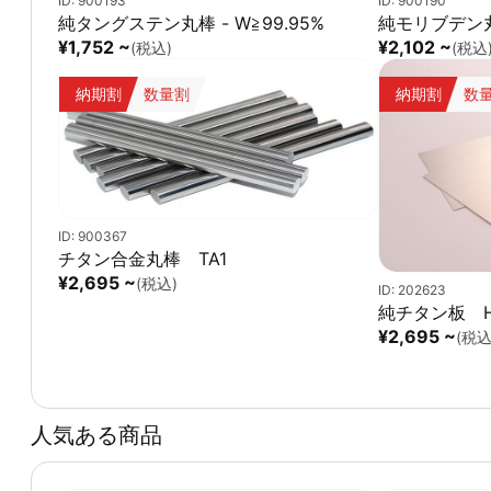
ID: 900193
ID: 900190
純タングステン丸棒 - W≧99.95%
純モリブデン丸棒
¥1,752 ~
¥2,102 ~
(税込)
(税込
納期割
数量割
納期割
数
ID: 900367
チタン合金丸棒 TA1
¥2,695 ~
(税込)
ID: 202623
純チタン板 H
¥2,695 ~
(税込
人気ある商品