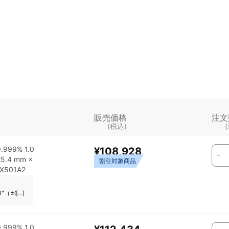
販売価格
注文
(税込)
999% 1.0
¥108,928
-
25.4 mm ×
割引対象商品
XX501A2
0"（±0.254 mm） 対応ガン：MOST STANDARD GUN その他：表面に多少の欠陥
[...]
999% 1.0