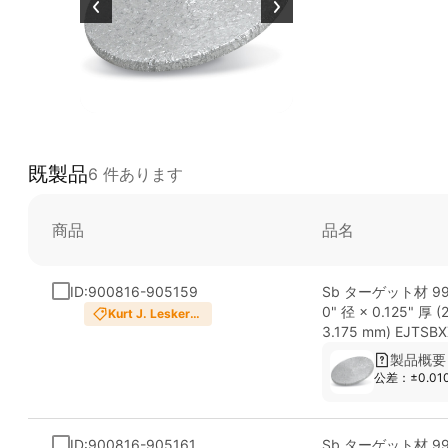
既製品
6 件あります
商品
品名
ID:900816-905159
Sb ターゲット材 99.
0" 径 × 0.125" 厚 (
Kurt J. Lesker
Company
3.175 mm) EJTSB
製品概要
公差：±0.01
ID:900816-905161
Sb ターゲット材 99.