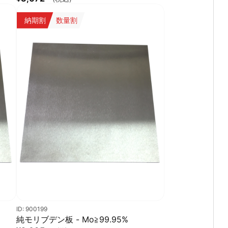
納期割
数量割
ID: 900199
純モリブデン板 - Mo≧99.95%