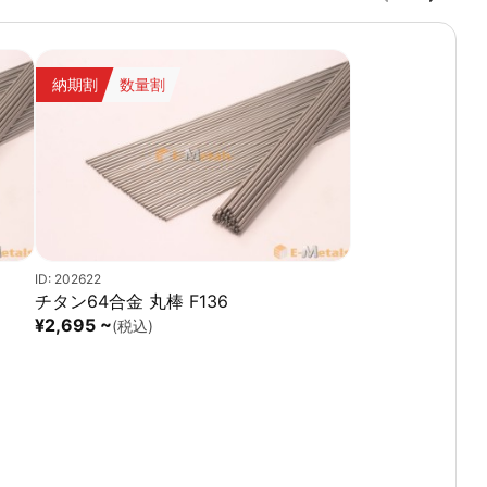
納期割
数量割
ID: 202622
チタン64合金 丸棒 F136
¥2,695 ~
(税込)