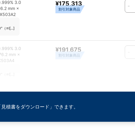
999% 3.0
¥175,313
-
76.2 mm ×
割引対象商品
XX503A2
0"（±0.254 mm） 対応ガン：MOST STANDARD GUN その他：表面に多少の欠陥
[...]
999% 3.0
¥191,675
-
76.2 mm ×
割引対象商品
X503A4
0"（±0.254 mm） 対応ガン：MOST STANDARD GUN その他：表面に多少の欠陥
[...]
「見積書をダウンロード」できます。