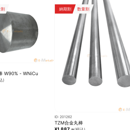
量割
納期割
数量割
W90% - WNiCu
込)
ID: 201262
TZM合金丸棒
¥1,887 ~
(税込)