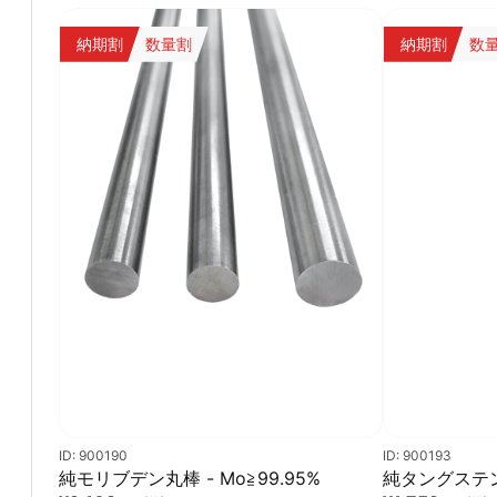
納期割
数量割
納期割
数
ID: 900190
ID: 900193
純モリブデン丸棒 - Mo≧99.95%
純タングステン丸