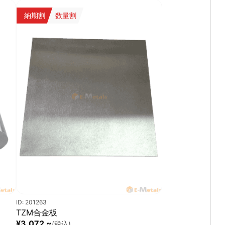
納期割
数量割
ID: 201263
TZM合金板
¥3,072 ~
(税込)