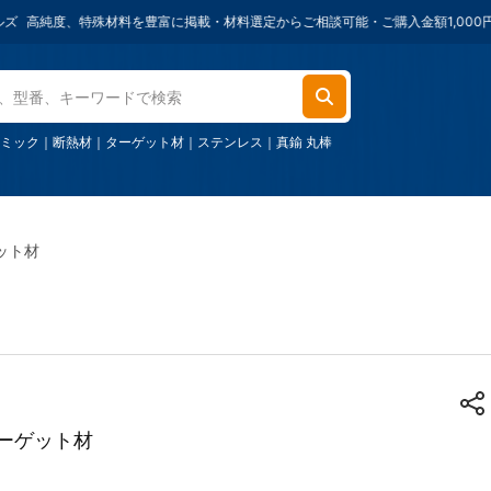
度、特殊材料を豊富に掲載・材料選定からご相談可能・ご購入金額1,000円ごとに
1
ミック
｜
断熱材
｜
ターゲット材
｜
ステンレス
｜
真鍮 丸棒
ゲット材
ターゲット材