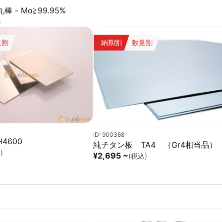
 - Mo≧99.95%
)
量割
納期割
数量割
ID: 900368
4600
純チタン板 TA4 （Gr4相当品）
)
¥2,695 ~
(税込)