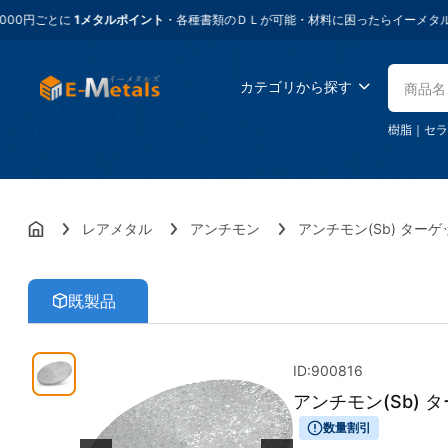
とに
1メタルポイント
・各種書類のＤＬが可能・材料に困ったらイーメタルズ
高純
カテゴリから探す
樹脂
｜
セラ
レアメタル
アンチモン
アンチモン(Sb) ター
既製品
ID:900816
アンチモン(Sb) 
数量割引