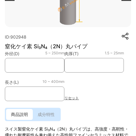
ID:902948
窒化ケイ素 Si₃N₄（2N）丸パイプ
5 ~ 250mm
1.5 ~ 25mm
外径(D)
肉厚(T)
10 ~ 400mm
長さ(L)
リセット
商品説明
成分特性
スイス製窒化ケイ素 Si₃N₄（2N）丸パイプは、高強度・高靭性・
優れた耐摩耗性を兼ね備えた高性能ファインセラミックス材料で