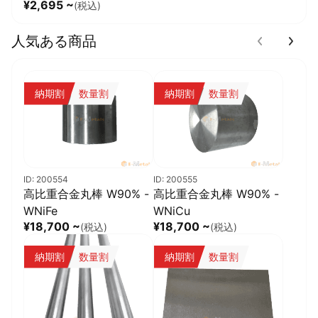
◎優れた耐腐食性
¥2,695 ~
(税込)
化学環境下でも使用可能です。
人気ある商品
◎高い電気絶縁性
電子機器・半導体用途にも適しています。
◎高密度材料
納期割
数量割
納期割
数量割
密度：約3.2 g/cm³
◎丸パイプ形状による高い加工汎用性
スリーブ・絶縁管・耐摩耗用途などに対応可能です。
◎スイス製精密セラミックス
ID: 200554
ID: 200555
高い品質安定性と加工精度を有しています。
高比重合金丸棒 W90% -
高比重合金丸棒 W90% -
WNiFe
WNiCu
¥18,700 ~
¥18,700 ~
(税込)
(税込)
納期割
数量割
納期割
数量割