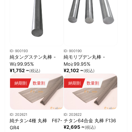
半導体関連設備、ベアリング関連部品、測定機器、精密機械部
品、工業用耐摩耗部材など、高い信頼性と耐久性が求められる分
野に適した高性能セラミック丸パイプです。
特長
◎高純度窒化ケイ素（Si₃N₄ / 2N）
高品質ファインセラミックス材料を使用しています。
ID: 900193
ID: 900190
純タングステン丸棒 -
純モリブデン丸棒 -
◎高強度・高靭性
W≧99.95%
Mo≧99.95%
割れや欠けに強く、高負荷用途にも対応可能です。
¥1,752 ~
¥2,102 ~
(税込)
(税込)
◎優れた耐摩耗性
納期割
数量割
納期割
数量割
摩耗環境下でも長寿命化に貢献します。
◎優れた耐熱衝撃性
急激な温度変化環境下でも安定した性能を維持します。
◎軽量・高強度
ID: 202621
ID: 202622
純チタン4種 丸棒 F67-
チタン64合金 丸棒 F136
高速回転用途にも適しています。
¥2,695 ~
GR4
(税込)