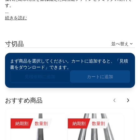
す。
スイスの高度な精密加工技術と厳格な品質管理のもと製造されて
続きを読む
おり、均一な材料品質・高い寸法精度・優れた表面品質を実現し
ています。
寸切品
本製品は受注生産（Made-to-Order）に対応しており、用途に応
並べ替え
じた外径・内径・長さ・仕様のカスタマイズが可能です。各種サ
イズ・特注仕様についてもお気軽にお問い合わせください。
まず商品を選択してください。カートに追加すると、「見積
書をダウンロード」できます。
窒化ケイ素（Si₃N₄）は、ファインセラミックス材料の中でも特に
高い強度と靭性を有しており、軽量でありながら優れた耐摩耗性
見積依頼に追加
カートに追加
を発揮します。また、優れた耐熱衝撃性を有しているため、急激
な温度変化環境下でも安定した性能を維持します。
さらに、低密度・高強度・優れた耐腐食性を兼ね備えており、高
おすすめ商品
速回転用途や高負荷用途、精密用途などに適した先進セラミック
ス材料です。電気絶縁性にも優れているため、半導体関連設備や
電子機器用途にも使用されています。
納期割
数量割
納期割
数量割
丸パイプ形状は、絶縁管・保護スリーブ・耐摩耗ライナー・ガイ
ド部品・精密機械部品など、幅広い用途に対応可能です。