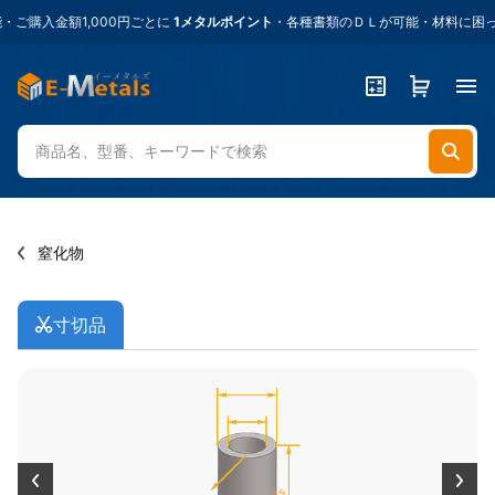
購入金額1,000円ごとに
1メタルポイント
・各種書類のＤＬが可能・材料に困った
窒化物
寸切品