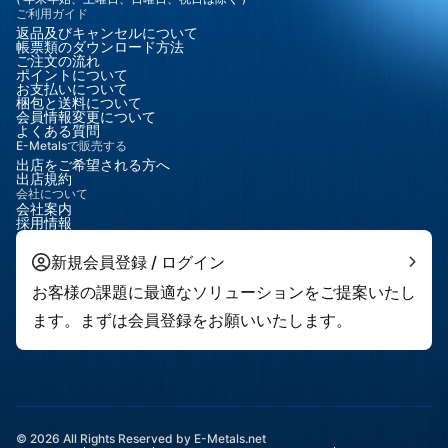
ご利用ガイド
返品及びキャンセルについて
帳票類のダウンロード方法
ご注文の流れ
ポイントについて
お支払いについて
梱包と送料について
会員情報変更について
よくある質問
E-Metalsで販売する
出店をご希望される方へ
出店規約
会社について
会社案内
採用情報
新規会員登録 / ログイン
お客様の課題に最適なソリューションをご提案いたし
ます。まずは会員登録をお願いいたします。
© 2026 All Rights Reserved by E-Metals.net